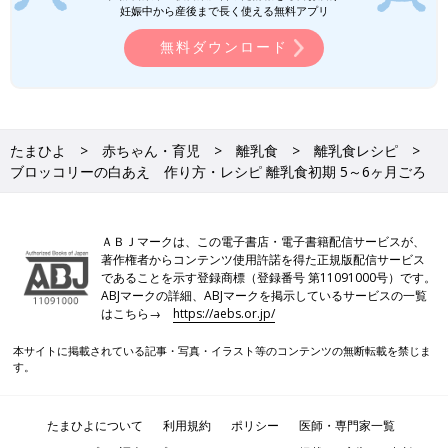
妊娠中から産後まで長く使える無料アプリ
忙しいママ&パパのためのフリージング離乳食 (ベネッセ・ムッ
ク たまひよブックス)
無料ダウンロード
Amazonで見る
いつから？進め方は？初期から完了期まで 食材・レシピも動画
で分かる きほんの離乳食
たまひよ
赤ちゃん・育児
離乳食
離乳食レシピ
ブロッコリーの白あえ 作り方・レシピ 離乳食初期 5～6ヶ月ごろ
ＡＢＪマークは、この電子書店・電子書籍配信サービスが、
著作権者からコンテンツ使用許諾を得た正規版配信サービス
であることを示す登録商標（登録番号 第11091000号）です。
ABJマークの詳細、ABJマークを掲示しているサービスの一覧
はこちら→
https://aebs.or.jp/
本サイトに掲載されている記事・写真・イラスト等のコンテンツの無断転載を禁じま
す。
たまひよについて
利用規約
ポリシー
医師・専門家一覧