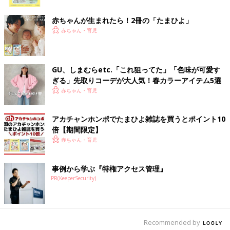
ク
生後5，6ヶ月ごろからスタートする離乳食。こ
の動画を見ればこの時期にあった離乳食がラク
赤ちゃんが生まれたら！2冊の「たまひよ」
に作れます！＜キャベツのペースト＞裏ごしす
赤ちゃん・育児
ることで口のあたりがふわっとします。
しらす干しとにんじんのぺースト 作り
方・レシピ 離乳食初期 5～6ヶ月ごろ
GU、しまむらetc.「これ狙ってた」「色味が可愛す
5,6ヶ月ごろから使える、魚、肉、豆腐などタ
ぎる」先取りコーデが大人気！春カラーアイテム5選
ンパク質を含む食材を使った、体をつくるタン
赤ちゃん・育児
パク質のレシピをご紹介。しらす干しとにんじ
んのぺースト
アカチャンホンポでたまひよ雑誌を買うとポイント10
白身魚とさつまいものとろあえ 作り
倍【期間限定】
方・レシピ 離乳食初期 5～6ヶ月ごろ
赤ちゃん・育児
5,6ヶ月ごろから使える、魚、肉、豆腐などタ
ンパク質を含む食材を使った、体をつくるタン
事例から学ぶ『特権アクセス管理』
パク質のレシピをご紹介。白身魚とさつまいも
のとろあえ
PR(KeeperSecurity)
離乳食初期 5～6ヶ月ごろ ごっくん期 の離乳食レシピをもっとみ
る
Recommended by
たまひよの離乳食の本