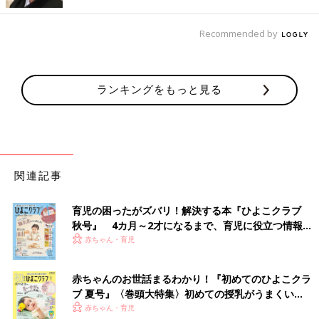
もマッチします。アクが少ない玉ねぎやかぶ、
白菜などをゆでることがあったら、そのゆで汁
野菜ペースト・マッシュのおすすめレシピ 離乳食初
が野菜スープになります。やわらかくゆでた野
Recommended by
期 5～6ヶ月ごろ
菜は離乳食に使ってもOK。
【動画】5,6ヶ月ごろ ブロッコリーペー
ランキングをもっと見る
スト きほんの離乳食レシピ
生後5，6ヶ月ごろからスタートする離乳食。こ
の動画を見ればこの時期にあった離乳食がラク
に作れます！ ＜ブロッコリーペースト＞ブロッ
コリーは穂先のみを使って。
関連記事
じゃがいものマッシュ 作り方・レシピ
離乳食初期 5～6ヶ月ごろ【動画】
育児の困ったがズバリ！解決する本『ひよこクラブ
生後5，6ヶ月ごろからスタートする離乳食。こ
秋号』 4カ月～2才になるまで、育児に役立つ情報が
の動画を見ればこの時期にあった離乳食がラク
いっぱい！
赤ちゃん・育児
に作れます！＜じゃがいものマッシュ＞消化の
いいじゃがいもを1さじから
赤ちゃんのお世話まるわかり！『初めてのひよこクラ
キャベツのペースト 作り方・レシピ 離
ブ 夏号』〈巻頭大特集〉初めての授乳がうまくい
乳食初期 5～6ヶ月ごろ【動画】
く！ おっぱい・ミルクの基本と夏のトラブル 解決テ
赤ちゃん・育児