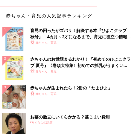
たごはんから作る方法をご紹介します。電子レ
ンジを使ったおかゆは、加熱時間の加減さえつ
かめば手早くてラク。最初は様子を見ながら加
赤ちゃん・育児の人気記事ランキング
熱時間を調整しましょう。
はじめての卵 とろとろメニューの作り
方・レシピ 離乳初期 5～6ヶ月ごろ【動
育児の困ったがズバリ！解決する本『ひよこクラブ
画】
卵は栄養満点なタンパク質食材。豆腐や白身魚
秋号』 4カ月～2才になるまで、育児に役立つ情報が
などのタンパク質に慣れたら、かたゆで卵の黄
いっぱい！
赤ちゃん・育児
身を、ごく少量与えることからスタートしま
す。 かたゆで卵のゆで時間は沸騰してから12
分が目安です。離乳食で初めて卵を食べさせる
赤ちゃんのお世話まるわかり！『初めてのひよこクラ
ときには約20分間しっかり加熱したかたゆで卵
にんじんのゆでくらべ・つぶしやすさ 離
ブ 夏号』〈巻頭大特集〉初めての授乳がうまくい
の卵黄からスタートします。 慣れたら、ゆで時
乳食初期 5～6ヶ月ごろ【動画】
く！ おっぱい・ミルクの基本と夏のトラブル 解決テ
赤ちゃん・育児
間約12分のかたゆで卵にしましょう。 ゆであ
離乳食を作る際、よく悩みとして届くのがにん
ク
がったらしばらく冷水につけておき、殻をむき
じんがやわらかくならないというものです。 細
やすくします。殻をむいたら半分に割り、卵黄
かく切って煮たのに……という声が多いです
赤ちゃんが生まれたら！2冊の「たまひよ」
を取り出して茶こしなどで裏ごしし、少量を取
が、ひよこクラブではにんじんは先にある程度
赤ちゃん・育児
り出します。湯かだし汁を少量加え、とろとろ
の大きさで茹でておいてつぶすほうが簡単と紹
のペースト状になるまでのばします。 初めて与
介しています。
野菜スープ 作り方・レシピ 離乳食初期 5
えるときは、ごく少量からにし、少しずつ、量
～6ヶ月ごろ 【動画】
を増やしていきます。
お墓の撤去にいくらかかる？墓じまい費用
洋風メニューに大活躍！ 野菜スープの作り方を
PR(くらしの話題)
ご紹介します。洋風メニューに大活躍する野菜
スープはやさしい味なので、どんな食材の味と