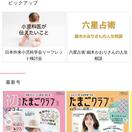
ピックアップ
初めてママ&パパのための365日の離乳食カレンダー (ベネッセ・
ムック たまひよブックス)
日本外来小児科学会リーフレッ
六星占術 細木かおりさんの人生
Amazonで見る
ト検討会
相談
最新号