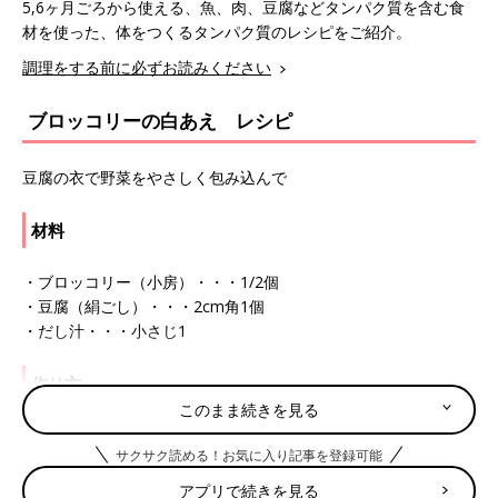
5,6ヶ月ごろから使える、魚、肉、豆腐などタンパク質を含む食
材を使った、体をつくるタンパク質のレシピをご紹介。
調理をする前に必ずお読みください
ブロッコリーの白あえ レシピ
豆腐の衣で野菜をやさしく包み込んで
材料
・ブロッコリー（小房）・・・1/2個
・豆腐（絹ごし）・・・2cm角1個
・だし汁・・・小さじ1
作り方
このまま続きを見る
(1)ブロッコリー（小房）1/2個は湯からゆでて、穂先のみをすり
サクサク読める！お気に入り記事を登録可能
つぶす。
(2)豆腐（絹ごし）2cm角1個はゆでてすりつぶし、だし汁小さじ
アプリで続きを見る