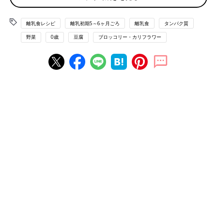
1を加えて混ぜ、(1)とあえる。
■参考：
『すぐわかる! 離乳食』
（ベネッセコーポレーション
離乳食レシピ
離乳初期5～6ヶ月ごろ
離乳食
タンパク質
刊）より抜粋。情報は書籍掲載時のものです。
野菜
0歳
豆腐
ブロッコリー・カリフラワー
離乳食初期 5,6ヶ月[ごっくん期] 進め方、食材別レシピ、離乳食
動画 きほんの離乳食
離乳食初期 5～6ヶ月ごろ おすすめレシピ
豆腐とほうれん草のバナナあえ 作り
方・レシピ 離乳食初期 5～6ヶ月ごろ
【動画】
離乳食5,6ヶ月ごろにおすすめ「 豆腐とほうれ
ん草のバナナあえ」レシピをご紹介。離乳食で
よく使う“ほうれん草”ですが、実は苦手な赤ち
ゃんが多いもの。そんな赤ちゃんでもパクパク
食べられるのが、このバナナあえレシピ。 バナ
ナの甘みととろみで、苦手なほうれん草が克服
電子レンジで10倍がゆ＆フリージング
できちゃうかも！
作り方・レシピ 離乳食初期 5～6ヶ月ご
ろ【動画】
赤ちゃんが初めて出合う離乳食といえば、おか
ゆ。ここでは電子レンジを使って大人用の炊い