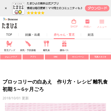
×
内祝い
SHOP
メニュー
TOP
妊娠・出産
赤ちゃん・育児
妊活
育児グッズ
病気・予防接種
離乳食
優待パス
ひよこクラブ
アプリ
SNS
キャンペーン
写真スタジオ
ブロッコリーの白あえ 作り方・レシピ 離乳食
初期 5～6ヶ月ごろ
2018/10/01
更新