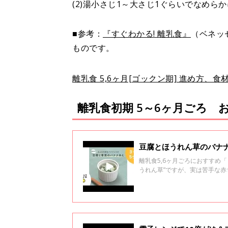
(2)湯小さじ1～大さじ1ぐらいでなめら
■参考：
『すぐわかる! 離乳食』
（ベネッ
ものです。
離乳食 5,6ヶ月[ゴックン期] 進め方、
離乳食初期 5～6ヶ月ごろ 
豆腐とほうれん草のバナナ
離乳食5,6ヶ月ごろにおすすめ
うれん草”ですが、実は苦手な
ナナあえレシピ。 バナナの甘