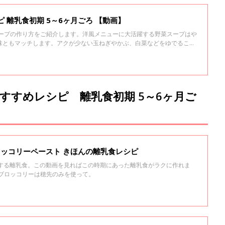
 離乳食初期 5～6ヶ月ごろ 【動画】
スープの作り方をご紹介します。洋風メニューに大活躍する野菜スープはや
味ともマッチします。アクが少ない玉ねぎやかぶ、白菜などをゆでること
スープになります。やわらかくゆでた野菜は離乳食に使ってもOK。
すすめレシピ 離乳食初期 5～6ヶ月ご
ブロッコリーペースト きほんの離乳食レシピ
トする離乳食。この動画を見ればこの時期にあった離乳食がラクに作れま
＞ブロッコリーは穂先のみを使って。