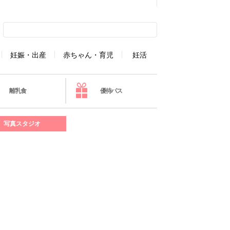
妊娠・出産
赤ちゃん・育児
妊活
離乳食
優待パス
写真スタジオ