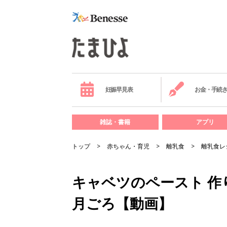
妊娠早見表
お金・手続
雑誌・書籍
アプリ
トップ
赤ちゃん・育児
離乳食
離乳食レ
キャベツのペースト 作り
月ごろ【動画】