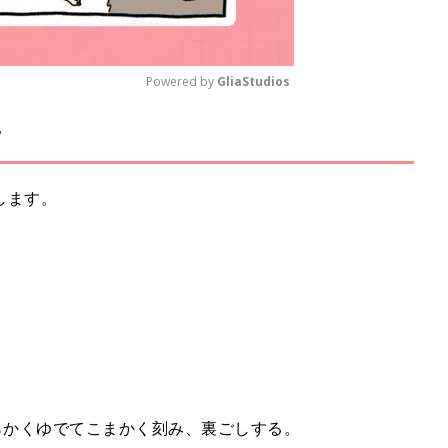
Powered by 
GliaStudios
ピ
M
u
t
します。
e
わらかくゆでてこまかく刻み、裏ごしする。