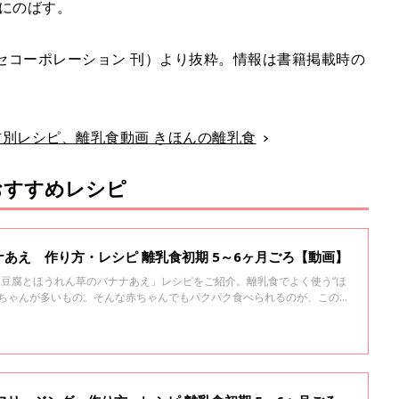
かにのばす。
セコーポレーション 刊）より抜粋。情報は書籍掲載時の
食材別レシピ、離乳食動画 きほんの離乳食
おすすめレシピ
あえ 作り方・レシピ 離乳食初期 5～6ヶ月ごろ【動画】
「 豆腐とほうれん草のバナナあえ」レシピをご紹介。離乳食でよく使う“ほ
赤ちゃんが多いもの。そんな赤ちゃんでもパクパク食べられるのが、このバ
みととろみで、苦手なほうれん草が克服できちゃうかも！