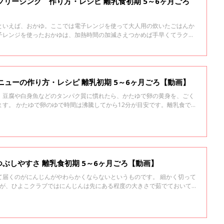
フリージング 作り方・レシピ 離乳食初期 5～6ヶ月ごろ
といえば、おかゆ。ここでは電子レンジを使って大人用の炊いたごはんか
子レンジを使ったおかゆは、加熱時間の加減さえつかめば手早くてラク。
を調整しましょう。
はじめての卵 とろとろメニューの作り方・レシピ 離乳初期 5～6ヶ月ごろ【動画】
。豆腐や白身魚などのタンパク質に慣れたら、かたゆで卵の黄身を、ごく
す。 かたゆで卵のゆで時間は沸騰してから12分が目安です。離乳食で
20分間しっかり加熱したかたゆで卵の卵黄からスタートします。 慣れ
で卵にしましょう。 ゆであがったらしばらく冷水につけておき、殻をむ
半分に割り、卵黄を取り出して茶こしなどで裏ごしし、少量を取り出しま
ろとろのペースト状になるまでのばします。 初めて与えるときは、ごく少
やしていきます。
にんじんのゆでくらべ・つぶしやすさ 離乳食初期 5～6ヶ月ごろ【動画】
て届くのがにんじんがやわらかくならないというものです。 細かく切って
すが、ひよこクラブではにんじんは先にある程度の大きさで茹でておいて
ます。