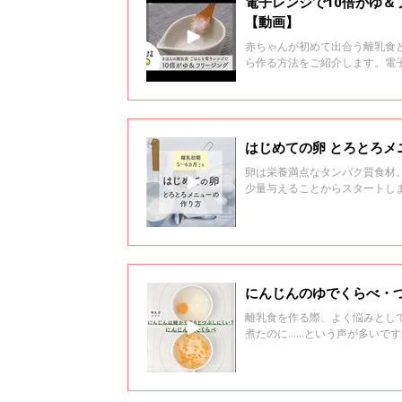
電子レンジで10倍がゆ＆
【動画】
赤ちゃんが初めて出合う離乳食
ら作る方法をご紹介します。電
最初は様子を見ながら加熱時間
卵は栄養満点なタンパク質食材
少量与えることからスタートしま
初めて卵を食べさせるときには約
たら、ゆで時間約12分のかたゆ
きやすくします。殻をむいたら
す。湯かだし汁を少量加え、と
量からにし、少しずつ、量を増
離乳食を作る際、よく悩みとし
煮たのに……という声が多いで
つぶすほうが簡単と紹介してい