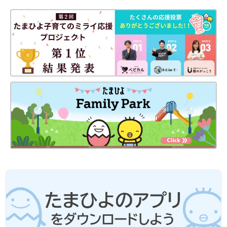
忙しいママ&パパのためのフリージング離乳食 (ベネッセ・ムッ
ク たまひよブックス)
Amazonで見る
いつから？進め方は？初期から完了期まで 食材・レシピも動画
で分かる きほんの離乳食