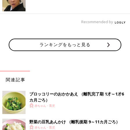
作り方・レシピ 離乳食後期9～11ヶ月ご
ろ
9～11ヶ月ごろから使える、米、めん、パンな
ど炭水化物を含む食材を使った、エネルギー源
になる炭水化物のレシピをご紹介。ブロッコリ
Recommended by
ーとトマトのチキンピラフ
さやいんげんと里いものクリームパス
タ 作り方・レシピ 離乳食後期9～11ヶ
ランキングをもっと見る
月ごろ
9～11ヶ月ごろから使える、米、めん、パンな
ど炭水化物を含む食材を使った、エネルギー源
になる炭水化物のレシピをご紹介。さやいんげ
んと里いものクリームパスタ
チキンのクリーム煮 作り方・レシピ 離
関連記事
乳食後期9～11ヶ月ごろ
9～11ヶ月ごろから使える、魚、肉、豆腐など
ブロッコリーのおかかあえ （離乳完了期 1才～1才6
タンパク質を含む食材を使った、体をつくるタ
カ月ごろ）
ンパク質のレシピをご紹介。チキンのクリーム
赤ちゃん・育児
煮
コーンマカロニ 作り方・レシピ 離乳食
野菜の豆乳あんかけ （離乳後期 9～11カ月ごろ）
後期9～11ヶ月ごろ
赤ちゃん・育児