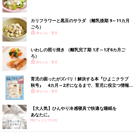
9～11ヶ月ごろから使える、米、めん、パンな
ど炭水化物を含む食材を使った、エネルギー源
になる炭水化物のレシピをご紹介。コーンマカ
ロニ
カリフラワーと黒豆のサラダ （離乳後期 9～11カ月
ごろ）
ブロッコリー入りパングラタン 作り
赤ちゃん・育児
方・レシピ 離乳食後期9～11ヶ月ごろ
9～11ヶ月ごろから使える、米、めん、パンな
いわしの照り焼き （離乳完了期 1才～1才6カ月ご
ど炭水化物を含む食材を使った、エネルギー源
ろ）
になる炭水化物のレシピをご紹介。ブロッコリ
赤ちゃん・育児
ー入りパングラタン
離乳食後期 9～11ヶ月・かみかみ期 の離乳食レシピをもっとみ
る
育児の困ったがズバリ！解決する本『ひよこクラブ
秋号』 4カ月～2才になるまで、育児に役立つ情報が
いっぱい！
たまひよの離乳食の本
赤ちゃん・育児
【大人気】ひんやり冷感寝具で快適な睡眠を
あなたに。
PR(アイリスプラザ)