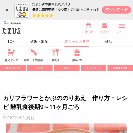
×
内祝い
SHOP
メニュー
TOP
妊娠・出産
赤ちゃん・育児
妊活
育児グッズ
病気・予防接種
離乳食
優待パス
ひよこクラブ
アプリ
SNS
キャンペーン
写真スタジオ
カリフラワーとかぶののりあえ 作り方・レシ
ピ 離乳食後期9～11ヶ月ごろ
2018/10/01
更新