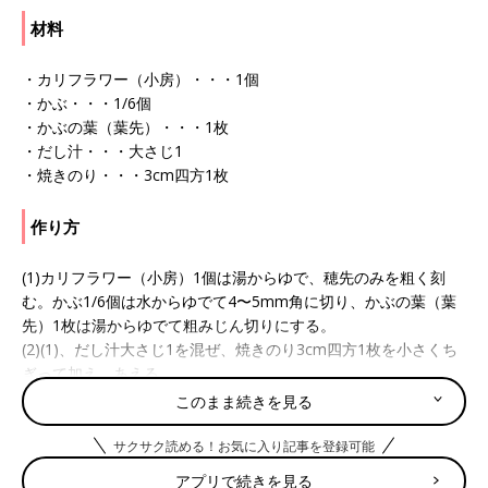
材料
・カリフラワー（小房）・・・1個
・かぶ・・・1/6個
・かぶの葉（葉先）・・・1枚
・だし汁・・・大さじ1
・焼きのり・・・3cm四方1枚
作り方
(1)カリフラワー（小房）1個は湯からゆで、穂先のみを粗く刻
む。かぶ1/6個は水からゆでて4〜5mm角に切り、かぶの葉（葉
先）1枚は湯からゆでて粗みじん切りにする。
(2)(1)、だし汁大さじ1を混ぜ、焼きのり3cm四方1枚を小さくち
ぎって加え、あえる。
このまま続きを見る
■参考：
『すぐわかる! 離乳食』
（ベネッセコーポレーション
刊）より抜粋。情報は書籍掲載時のものです。
サクサク読める！お気に入り記事を登録可能
離乳食後期 9～11ヶ月[かみかみ期] 進め方、食材別レシピ、離乳
アプリで続きを見る