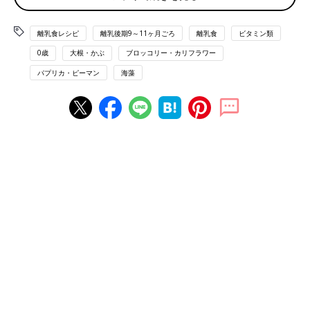
食動画 きほんの離乳食
おすすめレシピ 離乳食後期 9～11ヶ月ごろ
離乳食レシピ
離乳後期9～11ヶ月ごろ
離乳食
ビタミン類
0歳
大根・かぶ
ブロッコリー・カリフラワー
パプリカ・ピーマン
海藻
9〜11ヶ月ごろの離乳食★レンチンだけ
でOK！簡単レシピ４選【管理栄養士監
修】
下ごしらえだけでなく、複数食材を一緒にゆで
たり蒸したり、仕上げの加熱にも活用できる電
子レンジ調理。今回は、火を使わずにパパッと
できる、9〜11ヶ月の離乳食におすすめの簡単
レシピをご紹介します。
野菜と春雨の中国風スープ【9～11ヶ月
ごろの離乳食レシピ】
9～11ヶ月ごろから使える、野菜や果物などビ
タミン類を含む食材を使った、体の調子を整え
るビタミンのレシピをご紹介。野菜と春雨の中
国風スープ
ほうれん草としらすのあえもの 作り
方・レシピ 離乳食後期9～11ヶ月ごろ
9～11ヶ月ごろから使える、野菜や果物などビ