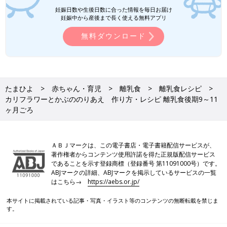
妊娠日数や生後日数に合った情報を毎日お届け
妊娠中から産後まで長く使える無料アプリ
無料ダウンロード
たまひよ
赤ちゃん・育児
離乳食
離乳食レシピ
カリフラワーとかぶののりあえ 作り方・レシピ 離乳食後期9～11
ヶ月ごろ
ＡＢＪマークは、この電子書店・電子書籍配信サービスが、
著作権者からコンテンツ使用許諾を得た正規版配信サービス
であることを示す登録商標（登録番号 第11091000号）です。
ABJマークの詳細、ABJマークを掲示しているサービスの一覧
はこちら→
https://aebs.or.jp/
本サイトに掲載されている記事・写真・イラスト等のコンテンツの無断転載を禁じま
す。