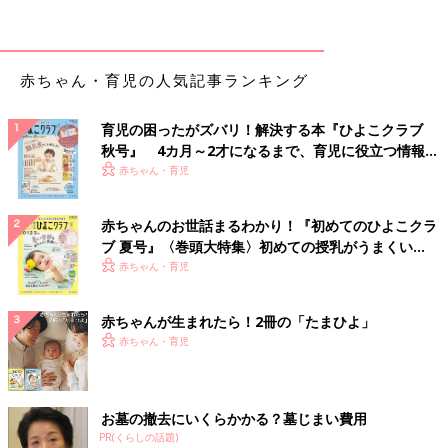
タミン類を含む食材を使った、体の調子を整え
るビタミンのレシピをご紹介。ほうれん草とし
らすのあえもの
赤ちゃん・育児の人気記事ランキング
パプリカとなすのみそミルク炒め 作り
方・レシピ 離乳食後期9～11ヶ月ごろ
育児の困ったがズバリ！解決する本『ひよこクラブ
9～11ヶ月ごろから使える、野菜や果物などビ
秋号』 4カ月～2才になるまで、育児に役立つ情報が
タミン類を含む食材を使った、体の調子を整え
いっぱい！
赤ちゃん・育児
るビタミンのレシピをご紹介。パプリカとなす
のみそミルク炒め
赤ちゃんのお世話まるわかり！『初めてのひよこクラ
いも×いもフライ 作り方・レシピ 離乳
ブ 夏号』〈巻頭大特集〉初めての授乳がうまくい
食後期9～11ヶ月ごろ
く！ おっぱい・ミルクの基本と夏のトラブル 解決テ
赤ちゃん・育児
9～11ヶ月ごろから使える、野菜や果物などビ
ク
タミン類を含む食材を使った、体の調子を整え
るビタミンのレシピをご紹介。いも×いもフラ
赤ちゃんが生まれたら！2冊の「たまひよ」
イ
赤ちゃん・育児
野菜のおすすめレシピ 離乳食後期 9～11ヶ月ごろ
お墓の撤去にいくらかかる？墓じまい費用
ブロッコリーとトマトのチキンピラフ
PR(くらしの話題)