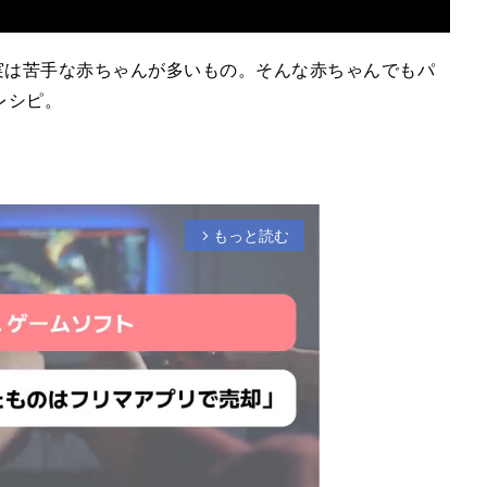
実は苦手な赤ちゃんが多いもの。そんな赤ちゃんでもパ
レシピ。
もっと読む
arrow_forward_ios