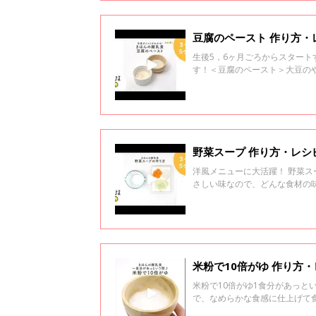
す。湯かだし汁を少量加え、と
量からにし、少しずつ、量を増
豆腐のペースト 作り方・
生後5，6ヶ月ごろからスター
す！＜豆腐のペースト＞大豆の
野菜スープ 作り方・レシピ
洋風メニューに大活躍！ 野菜
さしい味なので、どんな食材の
があったら、そのゆで汁が野菜
米粉で10倍がゆ 作り方・
米粉で10倍がゆ1食分があっと
で、なめらかな食感に仕上げて