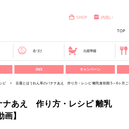
SHOP
内祝い
TOP
き
名づけ
出産準備
SNS
キャンペーン
シピ
豆腐とほうれん草のバナナあえ 作り方・レシピ 離乳食初期 5～6ヶ月
ナあえ 作り方・レシピ 離乳
動画】