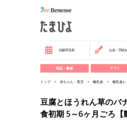
妊娠早見表
お金・手続
雑誌・書籍
アプリ
トップ
赤ちゃん・育児
離乳食
離乳食レ
豆腐とほうれん草のバナ
食初期 5～6ヶ月ごろ【