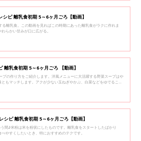
ろとろのペースト状になるまでのばします。 初めて与えるときは、ごく少
やしていきます。
レシピ 離乳食初期 5～6ヶ月ごろ【動画】
トする離乳食。この動画を見ればこの時期にあった離乳食がラクに作れま
やわらかい甘みが口に広がる。
 離乳食初期 5～6ヶ月ごろ 【動画】
スープの作り方をご紹介します。洋風メニューに大活躍する野菜スープはや
味ともマッチします。アクが少ない玉ねぎやかぶ、白菜などをゆでること
スープになります。やわらかくゆでた野菜は離乳食に使ってもOK。
レシピ 離乳食初期 5～6ヶ月ごろ【動画】
いう間♪米粉は米を粉状にしたものです。離乳食をスタートしたばかり
食べやすくしたいとき、特におすすめのテクです。