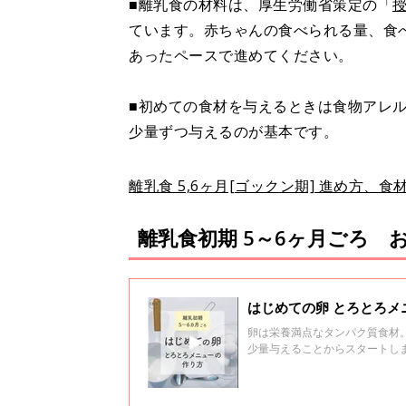
■離乳食の材料は、厚生労働省策定の「
ています。赤ちゃんの食べられる量、食
あったペースで進めてください。
■初めての食材を与えるときは食物アレ
少量ずつ与えるのが基本です。
離乳食 5,6ヶ月[ゴックン期] 進め方、
離乳食初期 5～6ヶ月ごろ 
卵は栄養満点なタンパク質食材
少量与えることからスタートしま
初めて卵を食べさせるときには約
たら、ゆで時間約12分のかたゆ
きやすくします。殻をむいたら