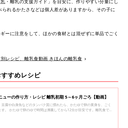
授乳
・離乳の支援ガイド」を目安に、作りやすい分量にし
べられるかたさなどは個人差がありますから、その子に
ルギーに注意をして、ほかの食材とは混ぜずに単品でごく
食材別レシピ、離乳食動画 きほんの離乳食
おすすめレシピ
はじめての卵 とろとろメニューの作り方・レシピ 離乳初期 5～6ヶ月ごろ【動画】
。豆腐や白身魚などのタンパク質に慣れたら、かたゆで卵の黄身を、ごく
す。 かたゆで卵のゆで時間は沸騰してから12分が目安です。離乳食で
20分間しっかり加熱したかたゆで卵の卵黄からスタートします。 慣れ
で卵にしましょう。 ゆであがったらしばらく冷水につけておき、殻をむ
半分に割り、卵黄を取り出して茶こしなどで裏ごしし、少量を取り出しま