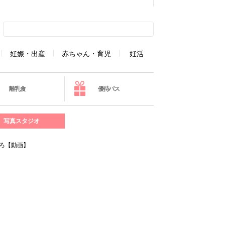
妊娠・出産
赤ちゃん・育児
妊活
離乳食
優待パス
写真スタジオ
ごろ【動画】