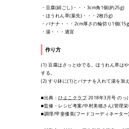
・豆腐(絹ごし)・・・3cm角1個(約25g)
・ほうれん草(葉先)・・・2枚(5g)
・バナナ・・・2cm厚さの輪切り1個(15g
・湯・・・適宜
作り方
(1) 豆腐はさっとゆでる。ほうれん草
する。
(2) すり鉢に(1)とバナナを入れて湯を
■出典：
ひよこクラブ
2018年3月号 
■監修・レシピ考案/中村美穂さん(管理栄
■調理/甲斐優美(フードコーディネーター