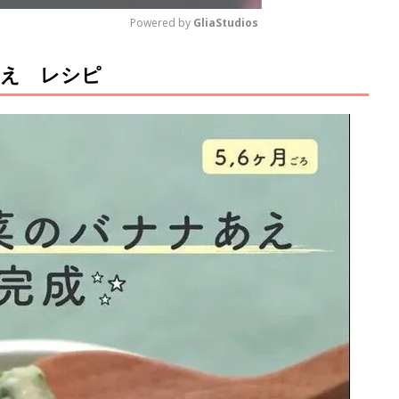
Powered by 
GliaStudios
あえ レシピ
M
u
t
e