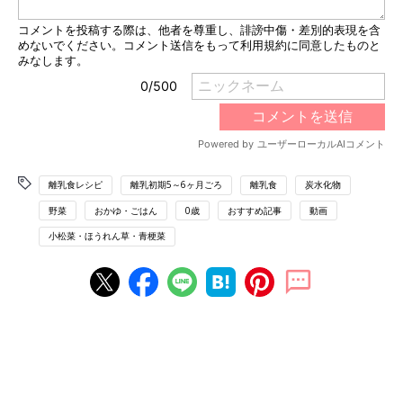
離乳食レシピ
離乳初期5～6ヶ月ごろ
離乳食
炭水化物
野菜
おかゆ・ごはん
0歳
おすすめ記事
動画
小松菜・ほうれん草・青梗菜