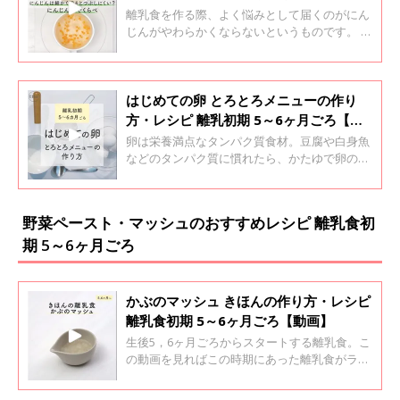
離乳食を作る際、よく悩みとして届くのがにん
じんがやわらかくならないというものです。 細
かく切って煮たのに……という声が多いです
が、ひよこクラブではにんじんは先にある程度
の大きさで茹でておいてつぶすほうが簡単と紹
介しています。
はじめての卵 とろとろメニューの作り
方・レシピ 離乳初期 5～6ヶ月ごろ【動
画】
卵は栄養満点なタンパク質食材。豆腐や白身魚
などのタンパク質に慣れたら、かたゆで卵の黄
身を、ごく少量与えることからスタートしま
す。 かたゆで卵のゆで時間は沸騰してから12
分が目安です。離乳食で初めて卵を食べさせる
野菜ペースト・マッシュのおすすめレシピ 離乳食初
ときには約20分間しっかり加熱したかたゆで卵
期 5～6ヶ月ごろ
の卵黄からスタートします。 慣れたら、ゆで時
間約12分のかたゆで卵にしましょう。 ゆであ
がったらしばらく冷水につけておき、殻をむき
やすくします。殻をむいたら半分に割り、卵黄
かぶのマッシュ きほんの作り方・レシピ
を取り出して茶こしなどで裏ごしし、少量を取
離乳食初期 5～6ヶ月ごろ【動画】
り出します。湯かだし汁を少量加え、とろとろ
生後5，6ヶ月ごろからスタートする離乳食。こ
のペースト状になるまでのばします。 初めて与
の動画を見ればこの時期にあった離乳食がラク
えるときは、ごく少量からにし、少しずつ、量
に作れます！ ＜かぶのマッシュ＞かぶはやわら
を増やしていきます。
かくなりやすく、すりつぶしやすい。