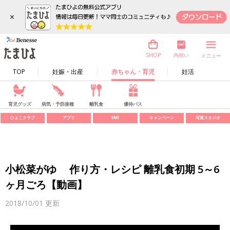
×
内祝い
SHOP
メニュー
TOP
妊娠・出産
赤ちゃん・育児
妊活
育児グッズ
病気・予防接種
離乳食
優待パス
ひよこクラブ
アプリ
SNS
キャンペーン
写真スタジオ
小松菜がゆ 作り方・レシピ 離乳食初期 5～6
ヶ月ごろ【動画】
2018/10/01
更新