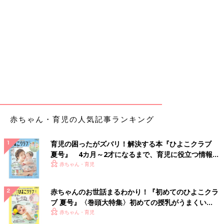
赤ちゃん・育児の人気記事ランキング
育児の困ったがズバリ！解決する本『ひよこクラブ
夏号』 4カ月～2才になるまで、育児に役立つ情報が
いっぱい！
赤ちゃん・育児
赤ちゃんのお世話まるわかり！『初めてのひよこクラ
ブ 夏号』〈巻頭大特集〉初めての授乳がうまくい
く！ おっぱい・ミルクの基本と夏のトラブル 解決テ
赤ちゃん・育児
ク