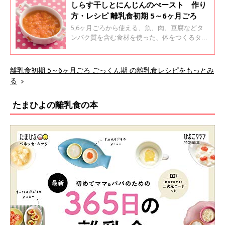
しらす干しとにんじんのぺースト 作り
方・レシピ 離乳食初期 5～6ヶ月ごろ
5,6ヶ月ごろから使える、魚、肉、豆腐などタ
ンパク質を含む食材を使った、体をつくるタン
パク質のレシピをご紹介。しらす干しとにんじ
んのぺースト
離乳食初期 5～6ヶ月ごろ ごっくん期 の離乳食レシピをもっとみ
る
たまひよの離乳食の本