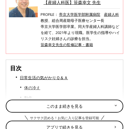
【産婦人科医】笹森幸文 先生
PROFILE：
帝京大学医学部附属病院
産婦人科
教授、総合周産期母子医療センター長
帝京大学医学部卒業。同大学産婦人科講師など
を経て、2021年より現職。医学生の指導やハイ
リスク妊婦さんの診療を担当。
笹森幸文先生の監修記事・書籍
目次
日常生活の気がかりＱ＆Ａ
体の冷え
動作
このまま続きを見る
お出かけ
スポーツ
サクサク読める！お気に入り記事を登録可能
アプリで続きを見る
ペット・趣味