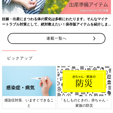
【Ｑ2】外出するとつい歩きすぎてしまいますが、よくないでし
ょうか？
【Ｑ3】自転車は、絶対にNG？
妊娠・出産にまつわる体の変化は多岐にわたります。そんなマイナ
ートラブル対策として、絶対教えたい！保存版アイテムを紹介しま
【Ｑ4】スクーターはNG？
す。
【Ｑ5】車の運転はしてもいい？
連載一覧へ
【Ｑ6】車のシートベルトは妊娠してもすべき？
【Ｑ7】車に乗っているときの振動は、赤ちゃんに影響する？
ピックアップ
【Ｑ8】満員電車のラッシュは 避けたほうがいい？
【Ｑ9】新幹線での長距離移動はOK?
【Ｑ10】飛行機に乗ってもいい？
【Ｑ11】船の揺れは赤ちゃんによくない？
感染症対策、いますぐできるこ
「もしものときの」赤ちゃん・
と
家族の防災
【Ｑ12】夜行バスに乗ってもいい？