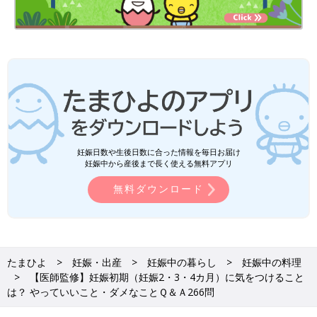
【Ｑ8】ボウリングはしてもいい？
【Ｑ9】ゴルフは？
【Ｑ10】バレーボールは？
【Ｑ11】バドミントンやテニスは？
【Ｑ12】卓球はやってもいい？
【Ｑ13】バッティングセンターでバッティングはしてもいい？
妊娠日数や生後日数に合った情報を毎日お届け
妊娠中から産後まで長く使える無料アプリ
【Ｑ14】登山はやめたほうがいい？
無料ダウンロード
【Ｑ15】シュノーケリングやスキューバダイビングは？
【Ｑ16】ボルダリング（岩登り）はやってもいい？
たまひよ
妊娠・出産
妊娠中の暮らし
妊娠中の料理
【Ｑ17】スケートボードは？
【医師監修】妊娠初期（妊娠2・3・4カ月）に気をつけること
は？ やっていいこと・ダメなことＱ＆Ａ266問
【医師監修】妊娠初期（妊娠2・3・4カ
月）に気をつけることは？ やっていいこ