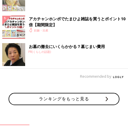
【Ｑ2】妊娠中は意識して 水分を多めにとるべき？
【Ｑ3】湯船に入らず シャワーで済ませるのは よくない？
アカチャンホンポでたまひよ雑誌を買うとポイント10
倍【期間限定】
【Ｑ4】氷を入れた飲み物は 体を冷やすからよくない？
妊娠・出産
【医師監修】妊娠初期（妊娠2・3・4カ
お墓の撤去にいくらかかる？墓じまい費用
月）に気をつけることは？ やっていいこ
PR(くらしの話題)
と・ダメなことＱ＆Ａ【日常生活の気が
妊娠初期ママは、日常生活のいろいろなシーン
かり・体の冷え】
で「おなかに赤ちゃんがいるのに、これってや
っていいのかな？ ダメなのかな？」「これっ
て妊娠中どうなの？」と気になることがあるは
Recommended by
ず。そんな疑問の数々を帝京大学医学部附属病
動作
院、総合周産期母子医療センター長、笹森幸文
先生に聞きました。今回は、日常生活の気がか
り「体の冷え」に関するＱ＆Ａです。
【Ｑ1】信号でダッシュしたり、 階段を駆け下りたり するのは、
ランキングをもっと見る
赤ちゃんによくない？
【Ｑ2】息ぎれするくらいの階段の上り下りは？
【Ｑ3】おふろ掃除など、 腰をかがめる姿勢を 長く続けるのはよ