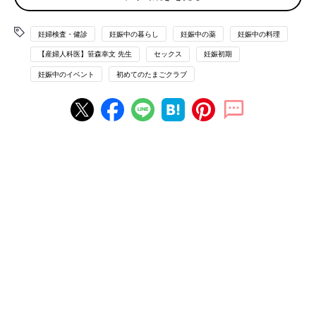
赤ちゃんへの影響が気になるＱ＆Ａ
妊婦検査・健診
妊娠中の暮らし
妊娠中の薬
妊娠中の料理
食べ物
【産婦人科医】笹森幸文 先生
セックス
妊娠初期
飲み物
妊娠中のイベント
初めてのたまごクラブ
アルコール・たばこ
薬・サプリメント
化学物質・環境
ママの体の気がかりQ&A
妊娠前
妊婦健診
出血
感染症
歯