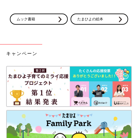
【Ｑ24】お葬式に列席しちゃダメ？
ムック書籍
たまひよの絵本
【Ｑ25】授かり婚です。妊娠中に結婚式を挙げてもいい？
スポーツ
【Ｑ1】なるべくウォーキングはしたほうがいい？
キャンペーン
【Ｑ2】ジョギングはしてもいい？
【Ｑ3】日課のストレッチや腹筋は続けてもいい？
【Ｑ4】スイミングに通ってもいい？
【Ｑ5】ヨガ教室に通ってもいい？
【Ｑ6】ホットヨガ教室はダメ？
【Ｑ7】バレエ教室やダンス教室はやめたほうがいい？