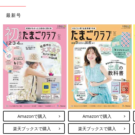
【Ｑ13】温泉に入ってもいい？
最新号
【Ｑ14】温泉地のガスが気になるけれど、行っていい？
【Ｑ15】スーパー銭湯などで、雑菌が腟ちつに入ることは？
【Ｑ16】サウナは低温サウナでも入らないほうがいい？
【Ｑ17】砂蒸しぶろは入らないほうがいい？
【Ｑ18】できるだけ、混雑するスポットは避けるべき？
【Ｑ19】遊園地の乗り物はダメ？
【Ｑ20】動物園や水族館へ行ってもいい？
【Ｑ21】動物園の小動物触れ合いコーナーで遊んじゃダメ？
Amazonで購入
Amazonで購入
【Ｑ22】海外旅行の予定があるけれど、やめたほうがいい？
楽天ブックスで購入
楽天ブックスで購入
【Ｑ23】好きなアーティストのコンサートに行ってもいい？