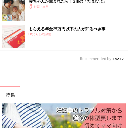
赤ちゃんが生まれたら！2冊の「たまひよ」
妊娠・出産
【Ｑ14】便秘で踏ん張ったとき、 赤ちゃんが流れないか不安…
【Ｑ15】便秘解消におなかをもむ、 さするなどするのは やめた
ほうがいい？
もらえる年金25万円以下の人が知るべき事
PR(くらしの話題)
【Ｑ16】上の子の抱っこはOK？ 流産の原因になることは？
【Ｑ17】上の子への授乳は、 流産の原因になる？
Recommended by
【医師監修】妊娠初期（妊娠2・3・4カ
月）に気をつけることは？ やっていいこ
と・ダメなことＱ＆Ａ【日常生活の気が
妊娠初期ママは、日常生活のいろいろなシーン
かり・動作】
で「おなかに赤ちゃんがいるのに、これってや
っていいのかな？ ダメなのかな？」「これっ
特集
て妊娠中どうなの？」と気になることがあるは
ず。そんな疑問の数々にお答えします。そんな
お出かけ
疑問の数々を帝京大学医学部附属病院、総合周
産期母子医療センター長、笹森幸文先生に聞き
ました。今回は、日常生活の気がかり「動作」
【Ｑ1】妊娠したら、あまり外出しないほうがいいの？
に関するＱ＆Ａです。