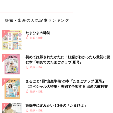
持病など
セックス
胎動・胎教
妊娠・出産の人気記事ランキング
仕事・ファッション・美容Q&A
たまひよの雑誌
仕事
妊娠・出産
ファッション
美容
初めて妊娠されたかたに！妊娠がわかったら最初に読
む本『初めてのたまごクラブ 夏号』
『初めてのたまごクラブ』最新号はこちら！
妊娠・出産
日常生活の気がかりＱ＆Ａ
まるごと1冊“出産準備”の本『たまごクラブ 夏号』
〈スペシャル大特集〉夫婦で予習する 出産の教科書
妊娠・出産
体の冷え
妊娠中に読みたい！3冊の「たまひよ」
【Ｑ1】体を冷やすのは、よくない？
妊娠・出産