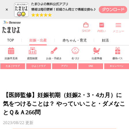
×
内祝い
SHOP
メニュー
TOP
妊娠・出産
赤ちゃん・育児
妊活
妊娠早見表
産院検索
お金・手続き
名づけ
出産準備
優待パス
たまごクラブ
ひよこクラブ
アプリ
SNS
キャンペーン
【医師監修】妊娠初期（妊娠2・3・4カ月）に
気をつけることは？ やっていいこと・ダメなこ
とＱ＆Ａ266問
2023/08/22
更新