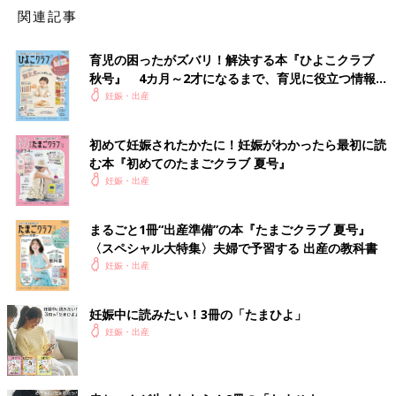
くない？
関連記事
【Ｑ4】正座はしてもいい？
育児の困ったがズバリ！解決する本『ひよこクラブ
秋号』 4カ月～2才になるまで、育児に役立つ情報が
【Ｑ5】あぐらはかいてもいいですか？
いっぱい！
妊娠・出産
【Ｑ6】横座りは 骨盤に悪いでしょうか？
初めて妊娠されたかたに！妊娠がわかったら最初に読
【Ｑ7】脚を組むのは やめたほうがいい？
む本『初めてのたまごクラブ 夏号』
妊娠・出産
【Ｑ8】骨盤のゆがみを取ると いわれる動き（回すなど）は しな
いほうがいい？
まるごと1冊“出産準備”の本『たまごクラブ 夏号』
【Ｑ9】妊娠中は重いものを 持ってはいけないの？
〈スペシャル大特集〉夫婦で予習する 出産の教科書
妊娠・出産
【Ｑ10】布団の上げ下ろしは やめたほうがいい？
妊娠中に読みたい！3冊の「たまひよ」
【Ｑ11】妊娠中に引っ越しの 予定があり、不安…
妊娠・出産
【Ｑ12】背伸びをしちゃダメ？
【Ｑ13】うつぶせ寝はしちゃダメ？