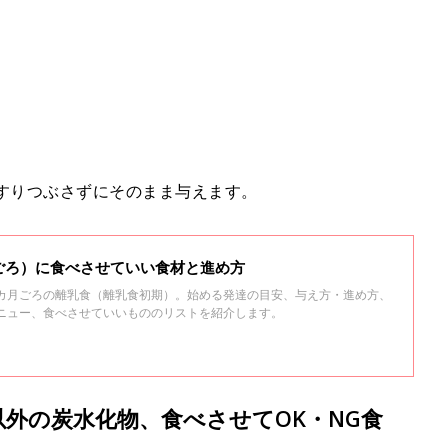
、すりつぶさずにそのまま与えます。
ごろ）に食べさせていい食材と進め方
6カ月ごろの離乳食（離乳食初期）。始める発達の目安、与え方・進め方、
メニュー、食べさせていいもののリストを紹介します。
以外の炭水化物、食べさせてOK・NG食