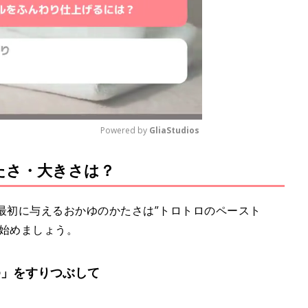
Powered by 
GliaStudios
たさ・大きさは？
M
u
t
最初に与えるおかゆのかたさは”トロトロのペースト
e
ら始めましょう。
ゆ」をすりつぶして