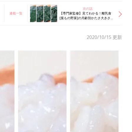
次の話
連載一覧
【専門家監修】見てわかる！離乳食
[葉もの野菜]の月齢別かたさ大きさ目
安＆OK・NG食材
2020/10/15
更新