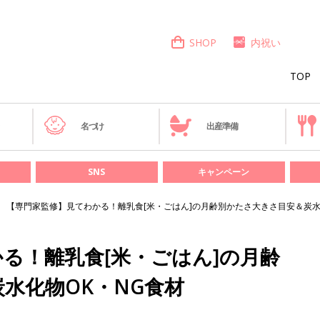
SHOP
内祝い
TOP
き
名づけ
出産準備
SNS
キャンペーン
【専門家監修】見てわかる！離乳食[米・ごはん]の月齢別かたさ大きさ目安＆炭水
る！離乳食[米・ごはん]の月齢
水化物OK・NG食材