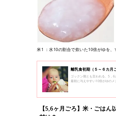
米1 ：水10の割合で炊いた10倍がゆを
離乳食初期（５～６カ月
ゴックン期とも言われる、5，
最初に与えやすい10倍がゆの
【5,6ヶ月ごろ】米・ごはん