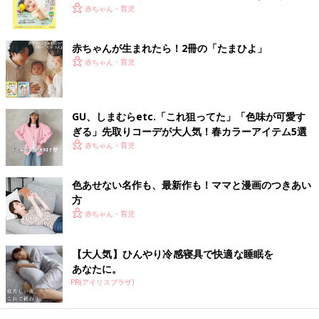
マたちの声をうけて、“のっけるだけ”で作れる
く！ おっぱい・ミルクの基本と夏のトラブル 解決テ
赤ちゃん・育児
離乳食を考えました。しかも、簡単なのに、1
ク
品で1食分の栄養がばっちりとれちゃうからマ
赤ちゃんが生まれたら！2冊の「たまひよ」
マにも赤ちゃんにもうれしいレシピです。ぜひ
試してみて。
とうもろこしがゆ 作り方・レシピ 離乳
赤ちゃん・育児
食初期 5～6ヶ月ごろ
5,6ヶ月ごろから使える、米、めん、パンなど
炭水化物を含む食材を使った、エネルギー源に
GU、しまむらetc.「これ狙ってた」「色味が可愛す
なる炭水化物のレシピをご紹介。とうもろこし
ぎる」先取りコーデが大人気！春カラーアイテム5選
がゆ
赤ちゃん・育児
小松菜がゆ 作り方・レシピ 離乳食初
期 5～6ヶ月ごろ【動画】
色あせない名作も、最新作も！ママと漫画のつきあい
5,6ヶ月ごろから使える、米、めん、パンなど
方
炭水化物を含む食材を使った、エネルギー源に
赤ちゃん・育児
なる炭水化物のレシピをご紹介。小松菜がゆ
【大人気】ひんやり冷感寝具で快適な睡眠を
離乳食初期 5～6ヶ月ごろ ごっくん期 の離乳食レシピをもっとみ
あなたに。
る
PR(アイリスプラザ)
たまひよの離乳食の本