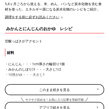
5,6ヶ月ごろから使える、米、めん、パンなど炭水化物を含む食
材を使った、エネルギー源になる炭水化物のレシピをご紹介。
調理をする前に必ずお読みください
みかんとにんじんのおかゆ レシピ
甘酸っぱさがアクセント
材料
・にんじん・・・1cm厚さの輪切り1個
・みかんのしぼり汁・・・大さじ1/2
・10倍がゆ・・・大さじ1
作り方
このまま続きを見る
(1)にんじん1cm厚さの輪切り1個は水からゆでて、すりつぶす。
サクサク読める！お気に入り記事を登録可能
(2)小鍋にみかんのしぼり汁大さじ1/2と湯大さじ1/2、10倍がゆ
アプリで続きを見る
大さじ1を入れて、ひと煮立ちさせる。(1)と混ぜ合わせる。