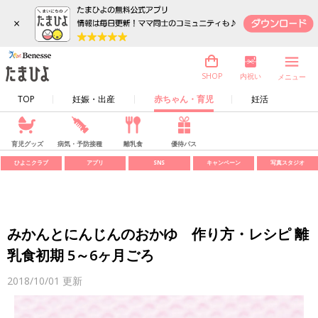
×
内祝い
SHOP
メニュー
TOP
妊娠・出産
赤ちゃん・育児
妊活
育児グッズ
病気・予防接種
離乳食
優待パス
ひよこクラブ
アプリ
SNS
キャンペーン
写真スタジオ
みかんとにんじんのおかゆ 作り方・レシピ 離
乳食初期 5～6ヶ月ごろ
2018/10/01
更新