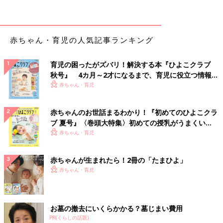
が、ひよこクラブではにんじんは先にある程度
の大きさで茹でておいてつぶすほうが簡単と紹
介しています。
はじめての卵 とろとろメニューの作り
方・レシピ 離乳初期 5～6ヶ月ごろ【動
赤ちゃん・育児の人気記事ランキング
画】
卵は栄養満点なタンパク質食材。豆腐や白身魚
などのタンパク質に慣れたら、かたゆで卵の黄
育児の困ったがズバリ！解決する本『ひよこクラブ
身を、ごく少量与えることからスタートしま
秋号』 4カ月～2才になるまで、育児に役立つ情報が
す。 かたゆで卵のゆで時間は沸騰してから12
いっぱい！
分が目安です。離乳食で初めて卵を食べさせる
赤ちゃん・育児
ときには約20分間しっかり加熱したかたゆで卵
電子レンジで10倍がゆ＆フリージング
の卵黄からスタートします。 慣れたら、ゆで時
作り方・レシピ 離乳食初期 5～6ヶ月ご
赤ちゃんのお世話まるわかり！『初めてのひよこクラ
間約12分のかたゆで卵にしましょう。 ゆであ
ろ【動画】
赤ちゃんが初めて出合う離乳食といえば、おか
ブ 夏号』〈巻頭大特集〉初めての授乳がうまくい
がったらしばらく冷水につけておき、殻をむき
ゆ。ここでは電子レンジを使って大人用の炊い
やすくします。殻をむいたら半分に割り、卵黄
く！ おっぱい・ミルクの基本と夏のトラブル 解決テ
赤ちゃん・育児
たごはんから作る方法をご紹介します。電子レ
を取り出して茶こしなどで裏ごしし、少量を取
ク
ンジを使ったおかゆは、加熱時間の加減さえつ
り出します。湯かだし汁を少量加え、とろとろ
かめば手早くてラク。最初は様子を見ながら加
赤ちゃんが生まれたら！2冊の「たまひよ」
のペースト状になるまでのばします。 初めて与
熱時間を調整しましょう。
米粉で10倍がゆ 作り方・レシピ 離乳食
えるときは、ごく少量からにし、少しずつ、量
赤ちゃん・育児
初期 5～6ヶ月ごろ【動画】
を増やしていきます。
米粉で10倍がゆ1食分があっという間♪米粉は
米を粉状にしたものです。離乳食をスタートし
たばかりで、なめらかな食感に仕上げて食べや
お墓の撤去にいくらかかる？墓じまい費用
すくしたいとき、特におすすめのテクです。
PR(くらしの話題)