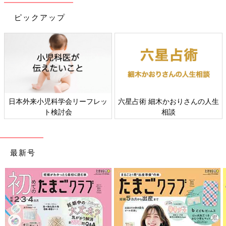
ピックアップ
初めてママ&パパのための365日の離乳食カレンダー (ベネッセ・
ムック たまひよブックス)
Amazonで見る
日本外来小児科学会リーフレッ
六星占術 細木かおりさんの人生
ト検討会
相談
最新号