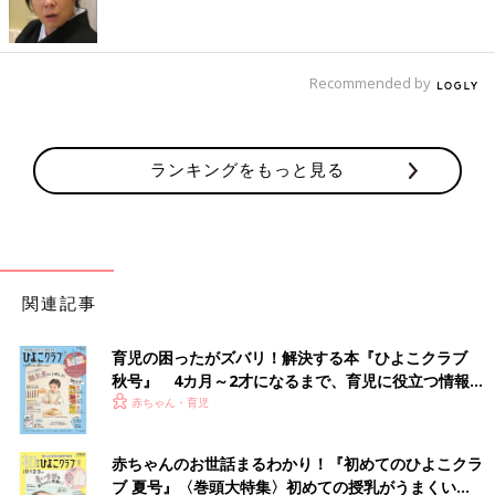
おかゆ・ごはん・米のおすすめレシピ 離乳食初期 5
～6ヶ月ごろ
Recommended by
にんじんのきな粉がけミルクがゆ 作り
方・レシピ 離乳食初期 5～6ヶ月ごろ
ランキングをもっと見る
【動画】
離乳食5,6ヶ月ごろにおすすめ「にんじんのき
な粉がけミルクがゆ」レシピをご紹介。おかゆ
だけだとなかなか食べてくれない…とお悩みの
ママにおすすめ！ にんじんペーストと粉ミル
クをまぜるだけで簡単にできちゃう１品です。
仕上げに、カルシウムや鉄分豊富な“きな粉”を
かぼちゃがゆ 作り方・レシピ離乳食初期
かけて、栄養もアップ！
関連記事
5～6ヶ月ごろ【動画】
生後5，6ヶ月ごろからスタートする離乳食。こ
の動画を見ればこの時期にあった離乳食がラク
育児の困ったがズバリ！解決する本『ひよこクラブ
に作れます！ ＜かぼちゃがゆ＞とろりと甘いか
秋号』 4カ月～2才になるまで、育児に役立つ情報が
ぼちゃをプラス。
いっぱい！
赤ちゃん・育児
かぼちゃと玉ねぎのおかゆ 作り方・レ
シピ 離乳食初期 5～6ヶ月ごろ【動画】
赤ちゃんのお世話まるわかり！『初めてのひよこクラ
ブ 夏号』〈巻頭大特集〉初めての授乳がうまくい
離乳食をとにかく簡単に作りたい…。そんなマ