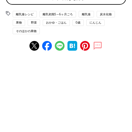
■参考：
『すぐわかる! 離乳食』
（ベネッセコーポレーション
離乳食レシピ
離乳初期5～6ヶ月ごろ
離乳食
炭水化物
刊）より抜粋。情報は書籍掲載時のものです。
果物
野菜
おかゆ・ごはん
0歳
にんじん
離乳食初期 5,6ヶ月[ごっくん期] 進め方、食材別レシピ、離乳食
動画 きほんの離乳食
そのほかの果物
離乳食初期 5～6ヶ月ごろ おすすめレシピ
野菜スープ 作り方・レシピ 離乳食初期 5
～6ヶ月ごろ 【動画】
洋風メニューに大活躍！ 野菜スープの作り方を
ご紹介します。洋風メニューに大活躍する野菜
スープはやさしい味なので、どんな食材の味と
もマッチします。アクが少ない玉ねぎやかぶ、
白菜などをゆでることがあったら、そのゆで汁
が野菜スープになります。やわらかくゆでた野
にんじんのゆでくらべ・つぶしやすさ 離
菜は離乳食に使ってもOK。
乳食初期 5～6ヶ月ごろ【動画】
離乳食を作る際、よく悩みとして届くのがにん
じんがやわらかくならないというものです。 細
かく切って煮たのに……という声が多いです