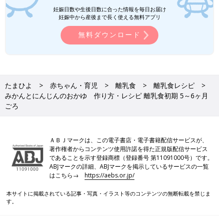
忙しいママ&パパのためのフリージング離乳食 (ベネッセ・ムッ
妊娠日数や生後日数に合った情報を毎日お届け
ク たまひよブックス)
妊娠中から産後まで長く使える無料アプリ
Amazonで見る
無料ダウンロード
いつから？進め方は？初期から完了期まで 食材・レシピも動画
で分かる きほんの離乳食
たまひよ
赤ちゃん・育児
離乳食
離乳食レシピ
みかんとにんじんのおかゆ 作り方・レシピ 離乳食初期 5～6ヶ月
ごろ
ＡＢＪマークは、この電子書店・電子書籍配信サービスが、
著作権者からコンテンツ使用許諾を得た正規版配信サービス
であることを示す登録商標（登録番号 第11091000号）です。
ABJマークの詳細、ABJマークを掲示しているサービスの一覧
はこちら→
https://aebs.or.jp/
本サイトに掲載されている記事・写真・イラスト等のコンテンツの無断転載を禁じま
す。