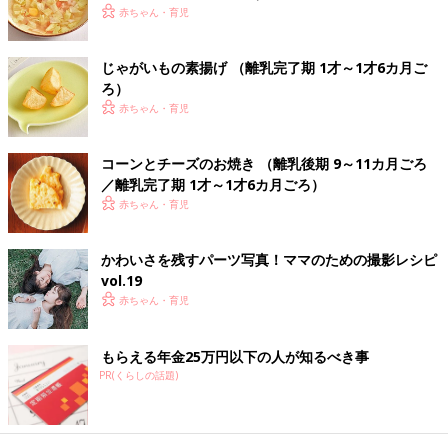
赤ちゃん・育児
ひき肉とほうれん草の煮込みうどん 作
り方・レシピ 離乳食中期 7～8ヶ月ごろ
【動画】
離乳食７，８ヶ月ごろ ひき肉とほうれん草の
じゃがいもの素揚げ （離乳完了期 1才～1才6カ月ご
煮込みうどん
ろ）
赤ちゃん・育児
鶏と野菜のホワイトソース 作り方・レシ
コーンとチーズのお焼き （離乳後期 9～11カ月ごろ
ピ 離乳食中期 7～8ヶ月ごろ【動画】
／離乳完了期 1才～1才6カ月ごろ）
赤ちゃん・育児
離乳食7,8ヶ月ごろにおすすめ、「鶏と野菜の
ホワイトソース」レシピをご紹介。 パサパサし
がちな鶏ささみ肉ですが、ホワイトソースをあ
かわいさを残すパーツ写真！ママのための撮影レシピ
えると食べやすくなりますよ。パプリカは甘み
vol.19
もあって見た目も鮮やかなので離乳食にどんど
ん取り入れてみて。
カリフラワーのすいかソース がけ 作り
赤ちゃん・育児
方・レシピ 離乳食中期 7～8ヶ月ごろ
7,8ヶ月ごろから使える、野菜や果物などビタ
もらえる年金25万円以下の人が知るべき事
ミン類を含む食材を使った、体の調子を整える
PR(くらしの話題)
ビタミンのレシピをご紹介。カリフラワーのす
いかソースがけ
離乳食中期 7～8ヶ月・もぐもぐ期 の離乳食レシピをもっとみる