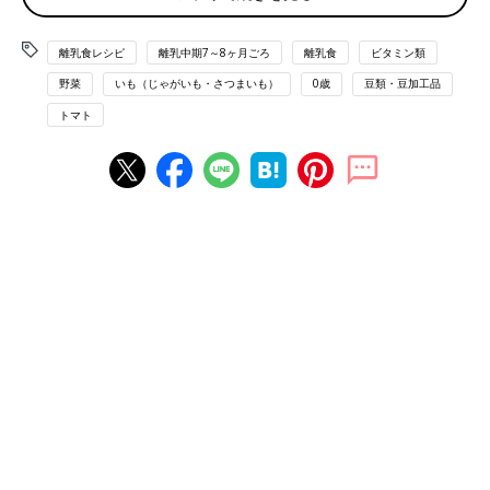
(1)枝豆10粒は、ゆでて薄皮を取り、裏ごしする。じゃがいも
2cm角1個はゆでて裏ごしする。
(2)トマト1/10個は果肉のみをみじん切りにする。
離乳食レシピ
離乳中期7～8ヶ月ごろ
離乳食
ビタミン類
(3)小鍋に(1)、だし汁大さじ2と1/2を入れて加熱し、とろみがつ
野菜
いも（じゃがいも・さつまいも）
0歳
豆類・豆加工品
いてきたら器に盛り、(2)をのせる。
トマト
■参考：
『すぐわかる! 離乳食』
（ベネッセコーポレーション
刊）より抜粋。情報は書籍掲載時のものです。
離乳食 7,8ヶ月[もぐもぐ期] 進め方、食材別レシピ、離乳食動画
きほんの離乳食
離乳食中期 7～8ヶ月ごろ おすすめレシピ
かぶとサーモンのミルク煮 作り方・レ
シピ 離乳食中期 7～8ヶ月ごろ【動画】
調理も簡単で、とろみがある“かぶ”は離乳食に
使いたい食材のひとつ。鉄分豊富なサーモンと
組み合わせれば、栄養たっぷりの１品が完
成！ 粉ミルクをプラスすれば、味もまろやか
になりますよ。