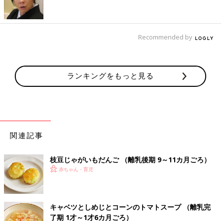
方・レシピ 離乳食中期 7～8ヶ月ごろ
【動画】
タンパク質がとれて口当たりがなめらかな“豆
腐”は、離乳食におすすめの食材。今回は、豆
腐ににんじんといんげんをまぜるだけでできち
Recommended by
ゃう栄養満点の“しらあえ離乳食”を紹介。カラ
フルな見た目で赤ちゃんの食欲がアップします
野菜のおすすめレシピ 離乳食中期 7～8ヶ月ごろ
よ。
ランキングをもっと見る
鶏グリーンピースコーンうどん 作り方・
レシピ 離乳食中期 7～8ヶ月ごろ【動
画】
離乳食7,8ヶ月ごろにおすすめ、「鶏グリーン
ピースコーンうどん」レシピをご紹介。 のっけ
るだけで作れちゃう栄養満点の離乳食レシピを
関連記事
紹介。赤ちゃんが食べやすい“うどん”メニュー
は、マンネリ防止にも最適です。クリームコー
枝豆じゃがいもだんご （離乳後期 9～11カ月ごろ）
ンは、調理もラクで、味もまろやかになる優秀
かぼちゃと高野豆腐の煮もの 作り方・
食材です。ぜひ使ってみて。
赤ちゃん・育児
レシピ 離乳食中期 7～8ヶ月ごろ
7,8ヶ月ごろから使える、野菜や果物などビタ
ミン類を含む食材を使った、体の調子を整える
ビタミンのレシピをご紹介。かぼちゃと高野豆
キャベツとしめじとコーンのトマトスープ （離乳完
腐の煮もの
了期 1才～1才6カ月ごろ）