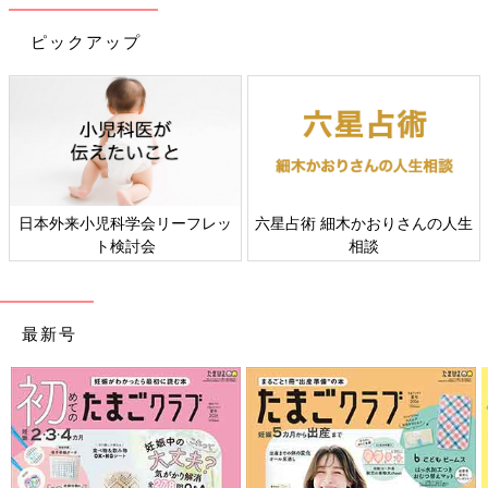
ピックアップ
初めてママ&パパのための365日の離乳食カレンダー (ベネッセ・
ムック たまひよブックス)
日本外来小児科学会リーフレッ
六星占術 細木かおりさんの人生
ト検討会
相談
Amazonで見る
最新号