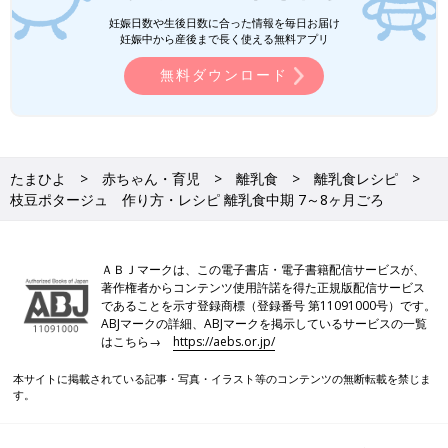
妊娠日数や生後日数に合った情報を毎日お届け
妊娠中から産後まで長く使える無料アプリ
無料ダウンロード
忙しいママ&パパのためのフリージング離乳食 (ベネッセ・ムッ
ク たまひよブックス)
Amazonで見る
いつから？進め方は？初期から完了期まで 食材・レシピも動画
たまひよ
赤ちゃん・育児
離乳食
離乳食レシピ
で分かる きほんの離乳食
枝豆ポタージュ 作り方・レシピ 離乳食中期 7～8ヶ月ごろ
ＡＢＪマークは、この電子書店・電子書籍配信サービスが、
著作権者からコンテンツ使用許諾を得た正規版配信サービス
であることを示す登録商標（登録番号 第11091000号）です。
ABJマークの詳細、ABJマークを掲示しているサービスの一覧
はこちら→
https://aebs.or.jp/
本サイトに掲載されている記事・写真・イラスト等のコンテンツの無断転載を禁じま
す。