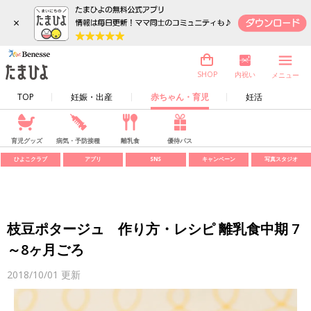
×
内祝い
SHOP
メニュー
TOP
妊娠・出産
赤ちゃん・育児
妊活
育児グッズ
病気・予防接種
離乳食
優待パス
ひよこクラブ
アプリ
SNS
キャンペーン
写真スタジオ
枝豆ポタージュ 作り方・レシピ 離乳食中期 7
～8ヶ月ごろ
2018/10/01
更新