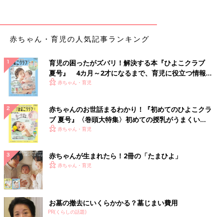
ヨーグルトのパンがゆ 作り方・レシピ
離乳食中期 7～8ヶ月ごろ【動画】
離乳食7,8ヶ月ごろにおすすめ、「自然の甘み
でみんな大好き！ ヨーグルトのパンがゆ」レシ
赤ちゃん・育児の人気記事ランキング
ピをご紹介。 離乳食のおかゆに慣れてきた
ら、“パンがゆ”メニューにトライしてみて
は！？おかゆが苦手な子にもおすすめ！ヨーグ
育児の困ったがズバリ！解決する本『ひよこクラブ
ルトからタンパク質がとれるので、これ1品で
鶏グリーンピースコーンうどん 作り方・
夏号』 4カ月～2才になるまで、育児に役立つ情報が
栄養バランスばっちりの時短レシピです。
レシピ 離乳食中期 7～8ヶ月ごろ【動
いっぱい！
赤ちゃん・育児
画】
離乳食7,8ヶ月ごろにおすすめ、「鶏グリーン
ピースコーンうどん」レシピをご紹介。 のっけ
赤ちゃんのお世話まるわかり！『初めてのひよこクラ
るだけで作れちゃう栄養満点の離乳食レシピを
ブ 夏号』〈巻頭大特集〉初めての授乳がうまくい
紹介。赤ちゃんが食べやすい“うどん”メニュー
く！ おっぱい・ミルクの基本と夏のトラブル 解決テ
赤ちゃん・育児
は、マンネリ防止にも最適です。クリームコー
ンは、調理もラクで、味もまろやかになる優秀
ひき肉とほうれん草の煮込みうどん 作
ク
食材です。ぜひ使ってみて。
り方・レシピ 離乳食中期 7～8ヶ月ごろ
赤ちゃんが生まれたら！2冊の「たまひよ」
【動画】
離乳食７，８ヶ月ごろ ひき肉とほうれん草の
赤ちゃん・育児
煮込みうどん
お墓の撤去にいくらかかる？墓じまい費用
いんげんとにんじんのしらあえ 作り
PR(くらしの話題)