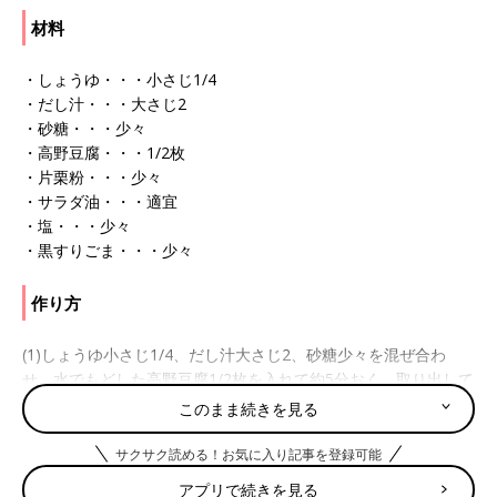
材料
・しょうゆ・・・小さじ1/4
・だし汁・・・大さじ2
・砂糖・・・少々
・高野豆腐・・・1/2枚
・片栗粉・・・少々
・サラダ油・・・適宜
・塩・・・少々
・黒すりごま・・・少々
作り方
(1)しょうゆ小さじ1/4、だし汁大さじ2、砂糖少々を混ぜ合わ
せ、水でもどした高野豆腐1/2枚を入れて約5分おく。取り出して
4つに切り、汁けをよく絞る。
このまま続きを見る
(2)(1)に片栗粉少々をまぶし、中温（約170度）に熱したサラダ油
適宜で揚げ、器に盛る。塩・黒すりごま各少々をふる。こまかく
サクサク読める！お気に入り記事を登録可能
刻んで食べさせる。
アプリで続きを見る