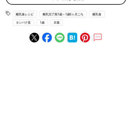
※油がはねることがあるので、高野豆腐の汁けは十分にきりま
す。
離乳食レシピ
離乳完了期1歳～1歳6ヶ月ごろ
離乳食
■参考：
『すぐわかる! 離乳食』
（ベネッセコーポレーション
タンパク質
1歳
豆腐
刊）より抜粋。情報は書籍掲載時のものです。
離乳食完了期1歳 ～1歳6ヶ月 [ぱくぱく期] 進め方、食材別レシ
ピ、離乳食動画 きほんの離乳食
離乳食完了期1歳 ～1歳6ヶ月ごろ おすすめレシピ
トマトとかぼちゃのミルクスープ 作り
方・レシピ 離乳食完了期1歳 ～1歳6ヶ月
ごろ
1歳～1歳6ヶ月ごろから使える、野菜や果物な
どビタミン類を含む食材を使った、体の調子を
整えるビタミンのレシピをご紹介。トマトとか
ぼちゃのミルクスープ
具だくさんのヨーグルトサラダ 作り
方・レシピ 離乳食完了期1歳 ～1歳6ヶ月
ごろ
1歳～1歳6ヶ月ごろから使える、野菜や果物な