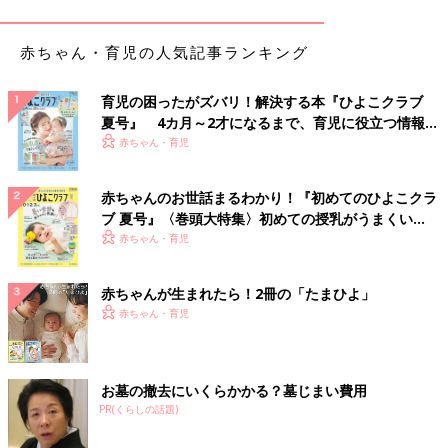
どビタミン類を含む食材を使った、体の調子を
整えるビタミンのレシピをご紹介。具だくさん
のヨーグルトサラダ
赤ちゃん・育児の人気記事ランキング
かぼちゃとれんこんチップス 作り方・
レシピ 離乳食完了期1歳 ～1歳6ヶ月ごろ
育児の困ったがズバリ！解決する本『ひよこクラブ
夏号』 4カ月～2才になるまで、育児に役立つ情報が
1歳～1歳6ヶ月ごろから使える、野菜や果物な
いっぱい！
赤ちゃん・育児
どビタミン類を含む食材を使った、体の調子を
整えるビタミンのレシピをご紹介。かぼちゃと
れんこんチップス
赤ちゃんのお世話まるわかり！『初めてのひよこクラ
ブ 夏号』〈巻頭大特集〉初めての授乳がうまくい
ポテトとコーンのバターあえ 作り方・
く！ おっぱい・ミルクの基本と夏のトラブル 解決テ
赤ちゃん・育児
レシピ 離乳食完了期1歳 ～1歳6ヶ月ごろ
ク
1歳～1歳6ヶ月ごろから使える、野菜や果物な
どビタミン類を含む食材を使った、体の調子を
赤ちゃんが生まれたら！2冊の「たまひよ」
整えるビタミンのレシピをご紹介。ポテトとコ
赤ちゃん・育児
ーンのバターあえ
青梗菜のクリームスープ 作り方・レシ
ピ 離乳食完了期1歳 ～1歳6ヶ月ごろ
お墓の撤去にいくらかかる？墓じまい費用
1歳～1歳6ヶ月ごろから使える、野菜や果物な
PR(くらしの話題)
どビタミン類を含む食材を使った、体の調子を
整えるビタミンのレシピをご紹介。青梗菜（チ