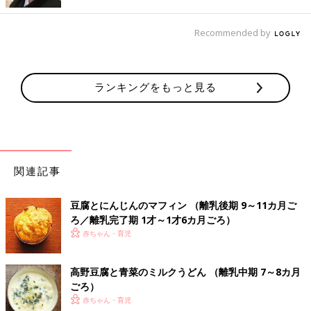
ンゲンサイ）のクリームスープ
Recommended by
たんぱく質のおすすめレシピ 離乳食完了期1歳～1歳
6ヶ月ごろ
ランキングをもっと見る
ベビー麻婆丼 作り方・レシピ 離乳食完
了期1歳 ～1歳6ヶ月ごろ
1歳～1歳6ヶ月ごろから使える、米、めん、パ
ンなど炭水化物を含む食材を使った、エネルギ
ー源になる炭水化物のレシピをご紹介。ベビー
麻婆丼
関連記事
肉豆腐 作り方・レシピ 離乳食完了期1
豆腐とにんじんのマフィン （離乳後期 9～11カ月ご
歳 ～1歳6ヶ月ごろ】
ろ／離乳完了期 1才～1才6カ月ごろ）
1歳～1歳6ヶ月ごろから使える、魚、肉、豆腐
赤ちゃん・育児
などタンパク質を含む食材を使った、体をつく
るタンパク質のレシピをご紹介。肉豆腐
高野豆腐と青菜のミルクうどん （離乳中期 7～8カ月
ごろ）
野菜の白あえ 作り方・レシピ 離乳食完
赤ちゃん・育児
了期1歳 ～1歳6ヶ月ごろ