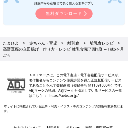
妊娠中から産後まで長く使える無料アプリ
忙しいママ&パパのためのフリージング離乳食 (ベネッセ・ムッ
無料ダウンロード
ク たまひよブックス)
Amazonで見る
いつから？進め方は？初期から完了期まで 食材・レシピも動画
たまひよ
赤ちゃん・育児
離乳食
離乳食レシピ
で分かる きほんの離乳食
高野豆腐の立田揚げ 作り方・レシピ 離乳食完了期1歳 ～1歳6ヶ月
ごろ
ＡＢＪマークは、この電子書店・電子書籍配信サービスが、
著作権者からコンテンツ使用許諾を得た正規版配信サービス
であることを示す登録商標（登録番号 第11091000号）です。
ABJマークの詳細、ABJマークを掲示しているサービスの一覧
はこちら→
https://aebs.or.jp/
本サイトに掲載されている記事・写真・イラスト等のコンテンツの無断転載を禁じま
す。
たまひよについて
利用規約
ポリシー
医師・専門家一覧