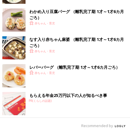
1歳～1歳6ヶ月ごろから使える、野菜や果物な
わかめ入り豆腐バーグ （離乳完了期 1才～1才6カ月
どビタミン類を含む食材を使った、体の調子を
ごろ）
整えるビタミンのレシピをご紹介。野菜の白あ
え
赤ちゃん・育児
ベビー棒棒鶏（バンバンジー） 作り
なす入り赤ちゃん麻婆 （離乳完了期 1才～1才6カ月
方・レシピ 離乳食完了期1歳 ～1歳6ヶ月
ごろ）
ごろ
1歳～1歳6ヶ月ごろから使える、魚、肉、豆腐
赤ちゃん・育児
などタンパク質を含む食材を使った、体をつく
るタンパク質のレシピをご紹介。ベビー棒棒鶏
（バンバンジー）
レバーバーグ （離乳完了期 1才～1才6カ月ごろ）
赤ちゃん・育児
かつおの立田揚げ 作り方・レシピ 離乳
食完了期1歳 ～1歳6ヶ月ごろ
1歳～1歳6ヶ月ごろから使える、魚、肉、豆腐
などタンパク質を含む食材を使った、体をつく
もらえる年金25万円以下の人が知るべき事
るタンパク質のレシピをご紹介。かつおの立田
PR(くらしの話題)
揚げ
離乳食完了期1歳 ～1歳6ヶ月・ぱくぱく期 の離乳食レシピをも
っとみる
Recommended by