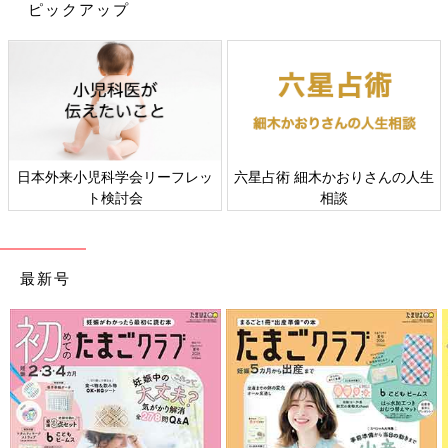
ピックアップ
初めてママ&パパのための365日の離乳食カレンダー (ベネッセ・
ムック たまひよブックス)
日本外来小児科学会リーフレッ
六星占術 細木かおりさんの人生
Amazonで見る
ト検討会
相談
最新号