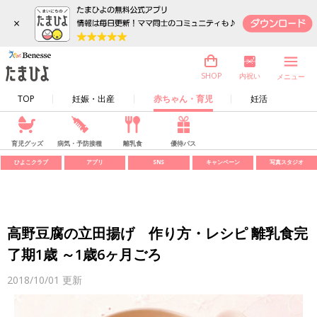
×
内祝い
SHOP
メニュー
TOP
妊娠・出産
赤ちゃん・育児
妊活
育児グッズ
病気・予防接種
離乳食
優待パス
ひよこクラブ
アプリ
SNS
キャンペーン
写真スタジオ
高野豆腐の立田揚げ 作り方・レシピ 離乳食完
了期1歳 ～1歳6ヶ月ごろ
2018/10/01
更新