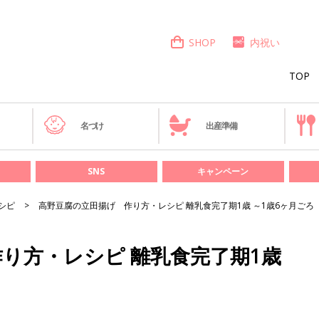
SHOP
内祝い
TOP
き
名づけ
出産準備
SNS
キャンペーン
シピ
高野豆腐の立田揚げ 作り方・レシピ 離乳食完了期1歳 ～1歳6ヶ月ごろ
り方・レシピ 離乳食完了期1歳