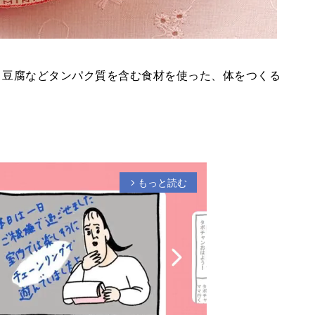
、豆腐などタンパク質を含む食材を使った、体をつくる
もっと読む
arrow_forward_ios