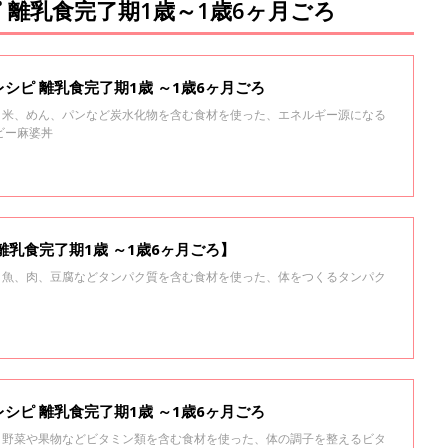
離乳食完了期1歳～1歳6ヶ月ごろ
シピ 離乳食完了期1歳 ～1歳6ヶ月ごろ
る、米、めん、パンなど炭水化物を含む食材を使った、エネルギー源になる
ビー麻婆丼
離乳食完了期1歳 ～1歳6ヶ月ごろ】
る、魚、肉、豆腐などタンパク質を含む食材を使った、体をつくるタンパク
シピ 離乳食完了期1歳 ～1歳6ヶ月ごろ
る、野菜や果物などビタミン類を含む食材を使った、体の調子を整えるビタ