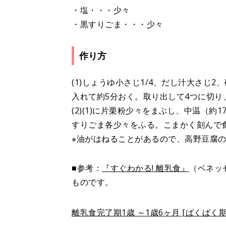
・塩・・・少々
・黒すりごま・・・少々
作り方
(1)しょうゆ小さじ1/4、だし汁大さじ
入れて約5分おく。取り出して4つに切り
(2)(1)に片栗粉少々をまぶし、中温（
すりごま各少々をふる。こまかく刻んで
※油がはねることがあるので、高野豆腐
■参考：
『すぐわかる! 離乳食』
（ベネッ
ものです。
離乳食完了期1歳 ～1歳6ヶ月 [ぱくぱ