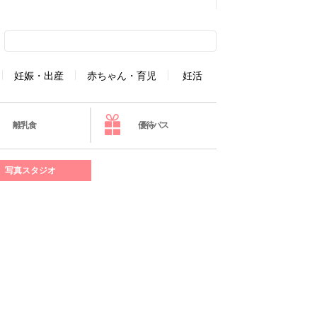
妊娠・出産
赤ちゃん・育児
妊活
離乳食
優待パス
写真スタジオ