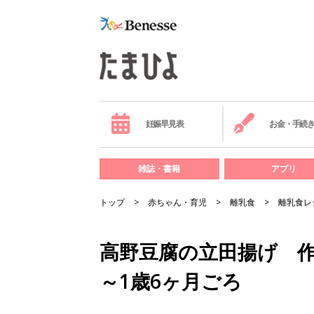
妊娠早見表
お金・手続
雑誌・書籍
アプリ
トップ
赤ちゃん・育児
離乳食
離乳食レ
高野豆腐の立田揚げ 作
～1歳6ヶ月ごろ