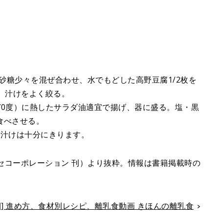
2、砂糖少々を混ぜ合わせ、水でもどした高野豆腐1/2枚を
、汁けをよく絞る。
約170度）に熱したサラダ油適宜で揚げ、器に盛る。塩・黒
食べさせる。
の汁けは十分にきります。
セコーポレーション 刊）より抜粋。情報は書籍掲載時の
く期] 進め方、食材別レシピ、離乳食動画 きほんの離乳食