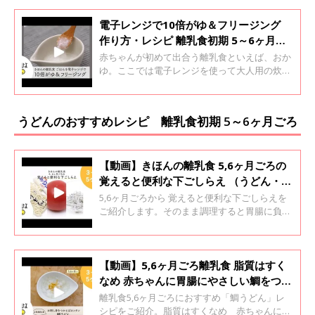
電子レンジで10倍がゆ＆フリージング
作り方・レシピ 離乳食初期 5～6ヶ月ご
ろ【動画】
赤ちゃんが初めて出合う離乳食といえば、おか
ゆ。ここでは電子レンジを使って大人用の炊い
たごはんから作る方法をご紹介します。電子レ
ンジを使ったおかゆは、加熱時間の加減さえつ
かめば手早くてラク。最初は様子を見ながら加
うどんのおすすめレシピ 離乳食初期 5～6ヶ月ごろ
熱時間を調整しましょう。
【動画】きほんの離乳食 5,6ヶ月ごろの
覚えると便利な下ごしらえ （うどん・ト
マト・しらす）
5,6ヶ月ごろから 覚えると便利な下ごしらえを
ご紹介します。そのまま調理すると胃腸に負担
がかかるなど、赤ちゃんにとっては食べづらい
食材があります。ひと手間かけて食べやすくし
てあげましょう。
【動画】5,6ヶ月ごろ離乳食 脂質はすく
なめ 赤ちゃんに胃腸にやさしい鯛をつか
ったうどん
離乳食5,6ヶ月ごろにおすすめ「鯛うどん」レ
シピをご紹介。脂質はすくなめ 赤ちゃんに胃