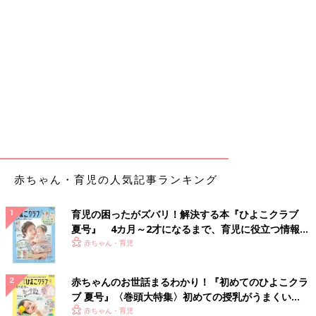
赤ちゃん・育児の人気記事ランキング
育児の困ったがズバリ！解決する本『ひよこクラブ
夏号』 4カ月～2才になるまで、育児に役立つ情報が
いっぱい！
赤ちゃん・育児
赤ちゃんのお世話まるわかり！『初めてのひよこクラ
ブ 夏号』〈巻頭大特集〉初めての授乳がうまくい
く！ おっぱい・ミルクの基本と夏のトラブル 解決テ
赤ちゃん・育児