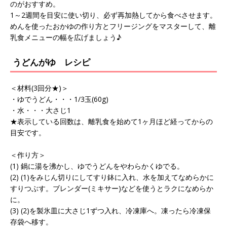
のがおすすめ。
1～2週間を目安に使い切り、必ず再加熱してから食べさせます。
めんを使ったおかゆの作り方とフリージングをマスターして、離
乳食メニューの幅を広げましょう♪
うどんがゆ レシピ
＜材料(3回分★)＞
・ゆでうどん・・・1/3玉(60g)
・水・・・大さじ1
★表示している回数は、離乳食を始めて1ヶ月ほど経ってからの
目安です。
＜作り方＞
(1) 鍋に湯を沸かし、ゆでうどんをやわらかくゆでる。
(2) (1)をみじん切りにしてすり鉢に入れ、水を加えてなめらかに
すりつぶす。ブレンダー(ミキサー)などを使うとラクになめらか
に。
(3) (2)を製氷皿に大さじ1ずつ入れ、冷凍庫へ。凍ったら冷凍保
存袋へ移す。