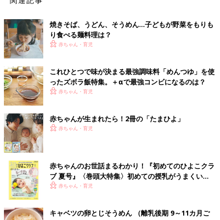
関連記事
焼きそば、うどん、そうめん…子どもが野菜をもりも
り食べる麺料理は？
赤ちゃん・育児
これひとつで味が決まる最強調味料「めんつゆ」を使
ったズボラ飯特集。＋αで最強コンビになるのは？
赤ちゃん・育児
赤ちゃんが生まれたら！2冊の「たまひよ」
赤ちゃん・育児
赤ちゃんのお世話まるわかり！『初めてのひよこクラ
ブ 夏号』〈巻頭大特集〉初めての授乳がうまくい
く！ おっぱい・ミルクの基本と夏のトラブル 解決テ
赤ちゃん・育児
ク
キャベツの卵とじそうめん （離乳後期 9～11カ月ご