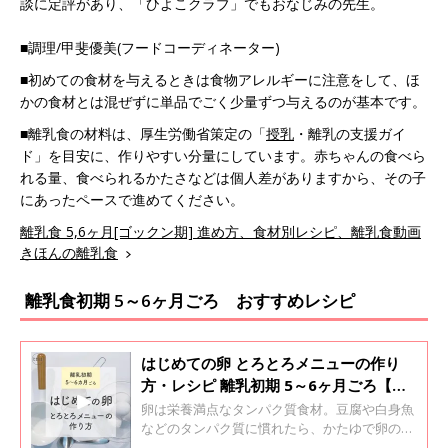
談に定評があり、「ひよこクラブ」でもおなじみの先生。
■調理/甲斐優美(フードコーディネーター)
■初めての食材を与えるときは食物アレルギーに注意をして、ほ
かの食材とは混ぜずに単品でごく少量ずつ与えるのが基本です。
■離乳食の材料は、厚生労働省策定の「
授乳
・離乳の支援ガイ
ド」を目安に、作りやすい分量にしています。赤ちゃんの食べら
れる量、食べられるかたさなどは個人差がありますから、その子
にあったペースで進めてください。
離乳食 5,6ヶ月[ゴックン期] 進め方、食材別レシピ、離乳食動画
きほんの離乳食
離乳食初期 5～6ヶ月ごろ おすすめレシピ
はじめての卵 とろとろメニューの作り
方・レシピ 離乳初期 5～6ヶ月ごろ【動
画】
卵は栄養満点なタンパク質食材。豆腐や白身魚
などのタンパク質に慣れたら、かたゆで卵の黄
身を、ごく少量与えることからスタートしま