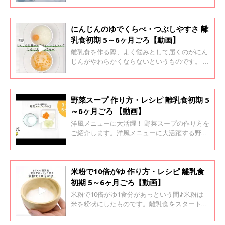
す。 かたゆで卵のゆで時間は沸騰してから12
分が目安です。離乳食で初めて卵を食べさせる
ときには約20分間しっかり加熱したかたゆで卵
にんじんのゆでくらべ・つぶしやすさ 離
の卵黄からスタートします。 慣れたら、ゆで時
乳食初期 5～6ヶ月ごろ【動画】
間約12分のかたゆで卵にしましょう。 ゆであ
離乳食を作る際、よく悩みとして届くのがにん
がったらしばらく冷水につけておき、殻をむき
じんがやわらかくならないというものです。 細
やすくします。殻をむいたら半分に割り、卵黄
かく切って煮たのに……という声が多いです
を取り出して茶こしなどで裏ごしし、少量を取
が、ひよこクラブではにんじんは先にある程度
り出します。湯かだし汁を少量加え、とろとろ
の大きさで茹でておいてつぶすほうが簡単と紹
のペースト状になるまでのばします。 初めて与
介しています。
野菜スープ 作り方・レシピ 離乳食初期 5
えるときは、ごく少量からにし、少しずつ、量
～6ヶ月ごろ 【動画】
を増やしていきます。
洋風メニューに大活躍！ 野菜スープの作り方を
ご紹介します。洋風メニューに大活躍する野菜
スープはやさしい味なので、どんな食材の味と
もマッチします。アクが少ない玉ねぎやかぶ、
白菜などをゆでることがあったら、そのゆで汁
が野菜スープになります。やわらかくゆでた野
米粉で10倍がゆ 作り方・レシピ 離乳食
菜は離乳食に使ってもOK。
初期 5～6ヶ月ごろ【動画】
米粉で10倍がゆ1食分があっという間♪米粉は
米を粉状にしたものです。離乳食をスタートし
たばかりで、なめらかな食感に仕上げて食べや
すくしたいとき、特におすすめのテクです。