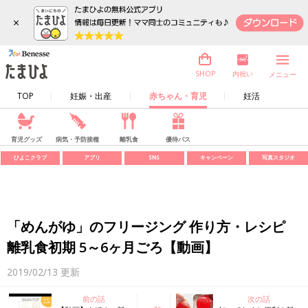
×
内祝い
SHOP
メニュー
TOP
妊娠・出産
赤ちゃん・育児
妊活
育児グッズ
病気・予防接種
離乳食
優待パス
ひよこクラブ
アプリ
SNS
キャンペーン
写真スタジオ
「めんがゆ」のフリージング 作り方・レシピ
離乳食初期 5～6ヶ月ごろ【動画】
2019/02/13
更新
前の話
次の話