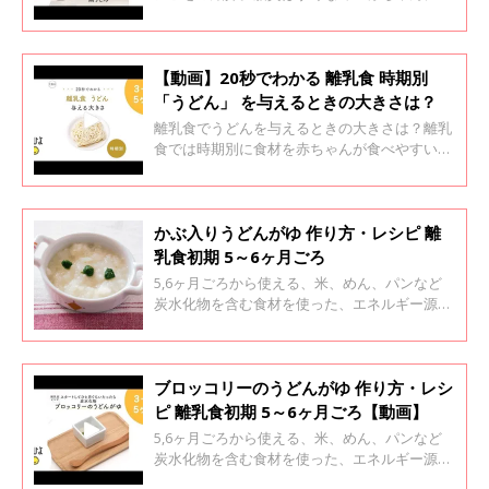
腸にやさしい鯛をつかったうどんです。ぜひ試
してみて。
【動画】20秒でわかる 離乳食 時期別
「うどん」 を与えるときの大きさは？
離乳食でうどんを与えるときの大きさは？離乳
食では時期別に食材を赤ちゃんが食べやすい大
きさ、やわらかさに調理することが大切です。
うどんの栄養、下ごしらえや調理のポイントを
紹介します。
かぶ入りうどんがゆ 作り方・レシピ 離
乳食初期 5～6ヶ月ごろ
5,6ヶ月ごろから使える、米、めん、パンなど
炭水化物を含む食材を使った、エネルギー源に
なる炭水化物のレシピをご紹介。かぶ入りうど
んがゆ
ブロッコリーのうどんがゆ 作り方・レシ
ピ 離乳食初期 5～6ヶ月ごろ【動画】
5,6ヶ月ごろから使える、米、めん、パンなど
炭水化物を含む食材を使った、エネルギー源に
なる炭水化物のレシピをご紹介。ブロッコリー