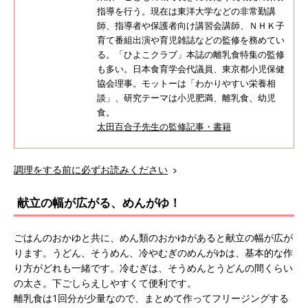
指導を行う。現在は東洋大学などの非常勤講
師、指導者や保護者向け講習会講師、ＮＨＫ子
育て番組出演や育児雑誌などの監修を務めてい
る。「ひよこクラブ」本誌の離乳食特集の監修
も多い。日本食育学会代議員、東京都小児保健
協会理事。モットーは「わかりやすい栄養相
談」、研究テーマは小児肥満、離乳食、幼児
食。
太田百合子先生の監修記事・書籍
調理をする前に必ずお読みください
献立の幅が広がる、めんがゆ！
ごはんのおかゆと共に、めん類のおかゆがあると献立の幅が広が
ります。うどん、そうめん、冷やむぎのめんがゆは、基本的な作
り方がどれも一緒です。冷むぎは、そうめんとうどんの間くらい
の太さ。下ごしらえしやすくて便利です。
離乳食は1回分が少量なので、まとめて作ってフリージングする