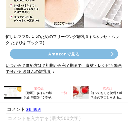
忙しいママ&パパのためのフリージング離乳食 (ベネッセ・ムッ
ク たまひよブックス)
Amazonで見る
いつから？進め方は？初期から完了期まで 食材・レシピも動画
で分かる きほんの離乳食
前の話
次の話
【動画】きほんの離
一覧
知っておくと便利！離
乳食 時期別 10倍が
乳食の下ごしらえ＆調
ゆ、7倍がゆ、5倍が
理テク
ゆ、軟飯 それぞれの
フリージング