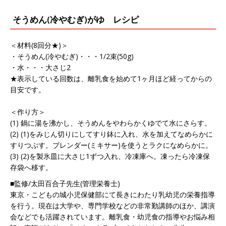
そうめん(冷やむぎ)がゆ レシピ
＜材料(8回分★)＞
・そうめん(冷やむぎ)・・・1/2束(50g)
・水・・・大さじ2
★表示している回数は、離乳食を始めて1ヶ月ほど経ってからの
目安です。
＜作り方＞
(1) 鍋に湯を沸かし、そうめんをやわらかくゆでて水にさらす。
(2) (1)をみじん切りにしてすり鉢に入れ、水を加えてなめらかに
すりつぶす。ブレンダー(ミキサー)を使うとラクになめらかに。
(3) (2)を製氷皿に大さじ1ずつ入れ、冷凍庫へ。凍ったら冷凍保
存袋へ移す。
■監修/太田百合子先生(管理栄養士)
東京・こどもの城小児保健部にて長きにわたり乳幼児の栄養指導
を行う。現在は大学や、専門学校などの非常勤講師のほか、講演
会などでも活躍されています。離乳食・幼児食の指導やお悩み相