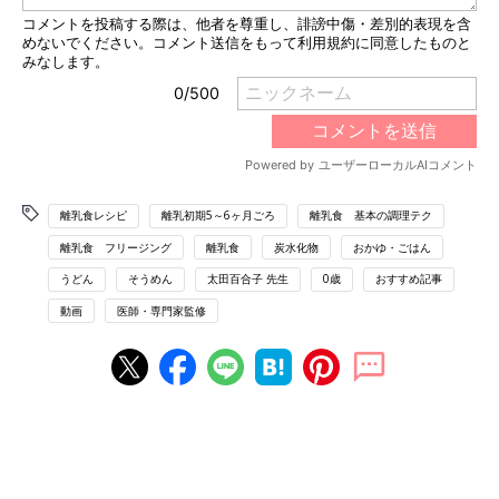
離乳食レシピ
離乳初期5～6ヶ月ごろ
離乳食 基本の調理テク
離乳食 フリージング
離乳食
炭水化物
おかゆ・ごはん
うどん
そうめん
太田百合子 先生
0歳
おすすめ記事
動画
医師・専門家監修