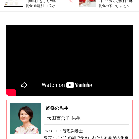
【動画】きほんの離
一覧
知っておくと便利！離
乳食 時期別 10倍が
乳食の下ごしらえ＆調
ゆ、7倍がゆ、5倍が
理テク
ゆ、軟飯 それぞれの
フリージング
監修の先生
太田百合子 先生
PROFILE：管理栄養士
東京・こどもの城で長きにわたり乳幼児の栄養