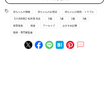
便が出にくいとき 様子を見るときや、受診のあとのホ
ームケア
赤ちゃんの便秘
赤ちゃんのお世話
赤ちゃんの病気・トラブル
便が出にくいとき 便が出にくいときにやってはいけな
【小児科医】松井潔 先生
0歳
1歳
2歳
3歳
いこと
発育発達
発達
アーカイブ
おすすめ記事
医師・専門家監修
赤ちゃんの便秘の原因と気をつけること
おっぱい、ミルクや水分の不足、離乳食や食事の食物繊維不足な
どで便がかたくて出にくい場合（便秘）と、ガス腹（おなかの中
に空気がたまった状態）になって踏ん張る力が弱くて出にくい場
合があります。ただ、うんちの回数やかたさは成長とともに変化
し、個人差もあります。
食欲や機嫌、おなかの張りなどもチェックします
毎日うんちが出ていても、かたくて出すのに苦しそうだったら便
秘と考えます。食欲が落ちたり、機嫌が悪くなったら、受診して
相談しましょう。