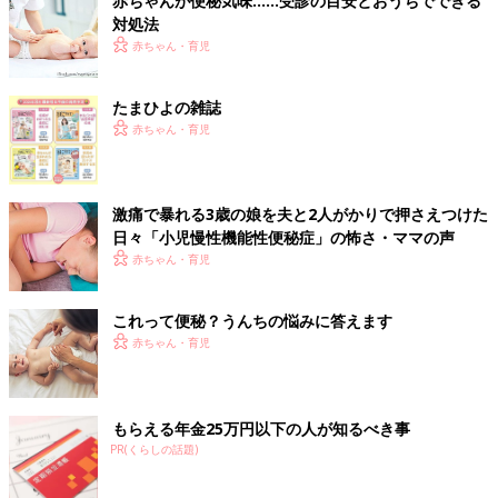
赤ちゃんが便秘気味……受診の目安とおうちでできる
対処法
赤ちゃん・育児
たまひよの雑誌
赤ちゃん・育児
激痛で暴れる3歳の娘を夫と2人がかりで押さえつけた
日々「小児慢性機能性便秘症」の怖さ・ママの声
日ごろのうんちの回数やかたさを見ておくと比較しやすいでしょ
赤ちゃん・育児
う。毎日出ていても、かたくて出すのに苦しんでいないかも観察
します。
これって便秘？うんちの悩みに答えます
3日に1回でもスムーズに出るのなら、その子のリズムと考えてい
赤ちゃん・育児
いでしょう。
2．体重が減っていないか、体重の増えが悪くないかを確認
もらえる年金25万円以下の人が知るべき事
PR(くらしの話題)