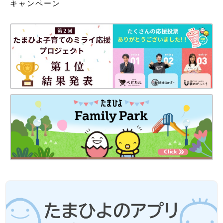
キャンペーン
機嫌がよく、食欲もあるなら安心です。
生後1ヶ月ごろ、おっぱい・ミルクを吐くようになり、そのうち
飲んだ直後に噴水のように吐いては、けろっとしてまた欲しがる
ときは、
「胃の出口が狭くなる病気（肥厚性幽門狭窄症）」
の疑
いがあります。
【医師監修】何日出なかったら便秘？赤
ちゃんのうんちで気になることをQ＆Ａ
で解決！
「なんでこんなうんちするの？」「なかなか出
ない…」「この水分補給のしかたはOK？」など
など、赤ちゃんのうんちに関するママの気がか
りに、小児科医の山中龍宏先生が答えてくれま
した。ぜひ参考にして！
便が出にくいとき 受診タイミングをチェック
【時間内に受診】
□1週間以上の便秘が何度も起こる
□いきんでいるのに、うんちが出ずに苦しそう
□うんちをするのを嫌がって泣く
□おなかが張って※、苦しそうにうなっている
□うんちがかたくて肛門が切れて出血した