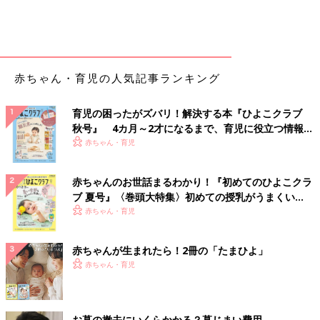
自力でうんちを出せない、いつもおなかが張っている、排便時に
肛門が切れて出血する、などの場合も受診しましょう。
また、便が出た日はよく食べて、便が出ない日は食欲がないとき
は便秘といえます。
赤ちゃん・育児の人気記事ランキング
【医師監修】新生児の便秘はなぜ起こ
る？「原因」と「解消法」を徹底チェッ
育児の困ったがズバリ！解決する本『ひよこクラブ
ク
新生児の赤ちゃんは平均して１日に５〜７回程
秋号』 4カ月～2才になるまで、育児に役立つ情報が
度、水っぽいウンチをするといわれます。にも
いっぱい！
赤ちゃん・育児
かかわらず１日１〜２回しかしない、まる１日
ウンチが出ない！となると、ママは不安になり
ますよね。でも、実は新生児は個人差が大き
赤ちゃんのお世話まるわかり！『初めてのひよこクラ
赤ちゃんの便秘 考えられる主な病気
く、排便が２日に１回の赤ちゃんもいます。ま
ブ 夏号』〈巻頭大特集〉初めての授乳がうまくい
た、新生児でも便秘になることもあります。新
く！ おっぱい・ミルクの基本と夏のトラブル 解決テ
赤ちゃん・育児
生児の赤ちゃんの便秘の見極め方と解消法をご
・水分不足による便秘
ク
紹介します。
・食生活に伴う便秘
赤ちゃんが生まれたら！2冊の「たまひよ」
・
肥厚性幽門狭窄症（ひこうせいゆうもんきょうさくしょう）
赤ちゃん・育児
・
肛門周囲膿瘍（こうもんしゅういのうよう）
・
肛門裂（こうもんれつ）
など
お墓の撤去にいくらかかる？墓じまい費用