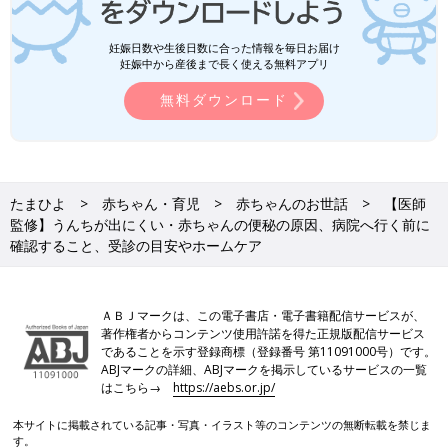
□生後1ヶ月前後で
授乳
すると吐く
妊娠日数や生後日数に合った情報を毎日お届け
妊娠中から産後まで長く使える無料アプリ
※おなかが張っているってどんな状態？
無料ダウンロード
赤ちゃんはもともとぽっこりおなかですが、横から見て胸よりお
なかが高かったり、おへそが出ていたら、おなかが張っている状
態です。軽くたたくとポンポンと音がします。
たまひよ
赤ちゃん・育児
赤ちゃんのお世話
【医師
監修】うんちが出にくい・赤ちゃんの便秘の原因、病院へ行く前に
確認すること、受診の目安やホームケア
ＡＢＪマークは、この電子書店・電子書籍配信サービスが、
著作権者からコンテンツ使用許諾を得た正規版配信サービス
であることを示す登録商標（登録番号 第11091000号）です。
ABJマークの詳細、ABJマークを掲示しているサービスの一覧
はこちら→
https://aebs.or.jp/
本サイトに掲載されている記事・写真・イラスト等のコンテンツの無断転載を禁じま
す。