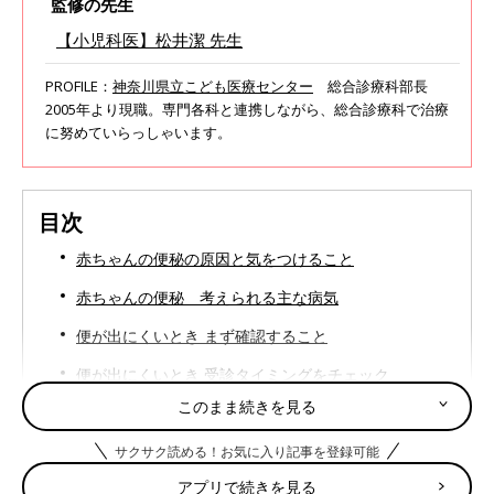
監修の先生
【小児科医】松井潔 先生
PROFILE：
神奈川県立こども医療センター
総合診療科部長
2005年より現職。専門各科と連携しながら、総合診療科で治療
に努めていらっしゃいます。
目次
赤ちゃんの便秘の原因と気をつけること
赤ちゃんの便秘 考えられる主な病気
便が出にくいとき まず確認すること
便が出にくいとき 受診タイミングをチェック
このまま続きを見る
便が出にくいとき 受診前にチェック！先生に伝えたい
こと
サクサク読める！お気に入り記事を登録可能
便が出にくいとき 受診前のホームケア
アプリで続きを見る