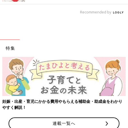
Recommended by
特集
うんちがなかなか出なかったり、おなかが張っていると食欲がな
くなります。
そのために栄養がとれずに体重が減ってしまったり、体重の増え
妊娠・出産・育児にかかる費用やもらえる補助金・助成金をわかり
が悪くなることがあります。体重を量ってみて、順調に増えてい
やすく解説！
るならば心配ありません。
3．うんちのときに苦しそうにしていないかを観察
連載一覧へ