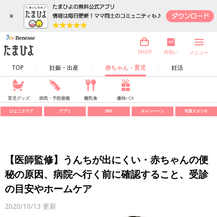
×
内祝い
SHOP
メニュー
TOP
妊娠・出産
赤ちゃん・育児
妊活
育児グッズ
病気・予防接種
離乳食
優待パス
ひよこクラブ
アプリ
SNS
キャンペーン
写真スタジオ
【医師監修】うんちが出にくい・赤ちゃんの便
秘の原因、病院へ行く前に確認すること、受診
の目安やホームケア
2020/10/13
更新