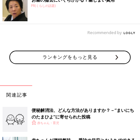
【医師監修】赤ちゃんの便秘、「月齢で
PR(くらしの話題)
変わる原因」と「解消法」を知っておこ
う
人の腸の機能が出来上がるのは、生後２歳ごろ
といわれています。それまでは、赤ちゃんの１
日の排便の回数は減ったり増えたりします。赤
Recommended by
ちゃんが便秘かどうかの正しい見分け方と、便
秘になったときの解消法、そして受診する際に
便が出にくいとき まず確認すること
知っておきたいことなどをまとめて解説しま
す。
ランキングをもっと見る
1．何日くらいうんちが出ていないか、かたさはどうかをチェッ
ク
関連記事
便秘解消法、どんな方法がありますか？－”まいにち
のたまひよ”に寄せられた投稿
赤ちゃん・育児