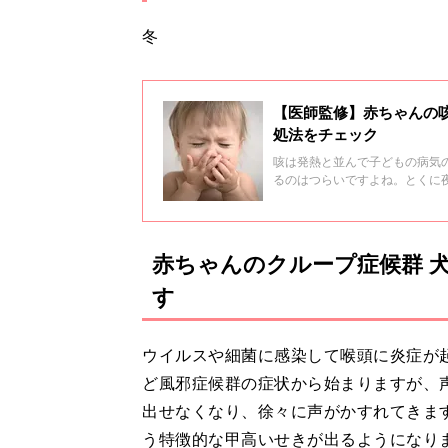
冬
【医師監修】赤ちゃんの
処法をチェック
咳は発熱と並んで子どもの病気
るのはつらいですよね。とくに
です。赤ちゃんの咳の原因や受
か小児科クリニック」院長 片
赤ちゃんのクループ症候群 
す
ウイルスや細菌に感染して喉頭に炎症が
ど風邪症候群の症状から始まりますが、
出せなくなり、徐々に声がかすれてきま
う特徴的な甲高いせきが出るようになり