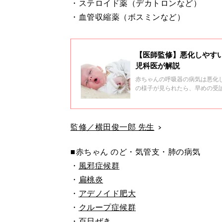
・ステロイド薬（デカトロンなど）
・血管収縮薬（ボスミンなど）
【医師監修】悪化しやすい
児科医が解説
赤ちゃんの呼吸器の病気は悪化
の様子が見られたら、早めの受
て、小児科医の山中龍宏先生に
監修／横田俊一郎 先生
■赤ちゃん のど・気管支・肺の病気
・
風邪症候群
・
扁桃炎
・
アデノイド肥大
・
クループ症候群
・
百日ぜき