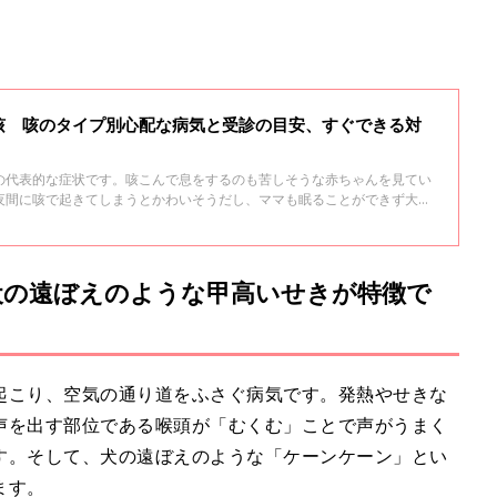
咳 咳のタイプ別心配な病気と受診の目安、すぐできる対
の代表的な症状です。咳こんで息をするのも苦しそうな赤ちゃんを見てい
夜間に咳で起きてしまうとかわいそうだし、ママも眠ることができず大変
診のタイミングと、少しでも楽にしてあげるためのホームケアを「かたお
岡正先生に教えていただきました。
犬の遠ぼえのような甲高いせきが特徴で
起こり、空気の通り道をふさぐ病気です。発熱やせきな
声を出す部位である喉頭が「むくむ」ことで声がうまく
す。そして、犬の遠ぼえのような「ケーンケーン」とい
ます。