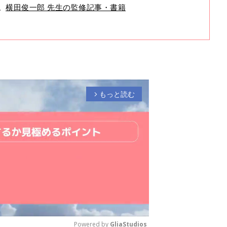
。
横田俊一郎 先生の監修記事・書籍
もっと読む
arrow_forward_ios
Powered by 
GliaStudios