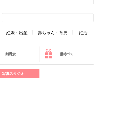
妊娠・出産
赤ちゃん・育児
妊活
離乳食
優待パス
写真スタジオ