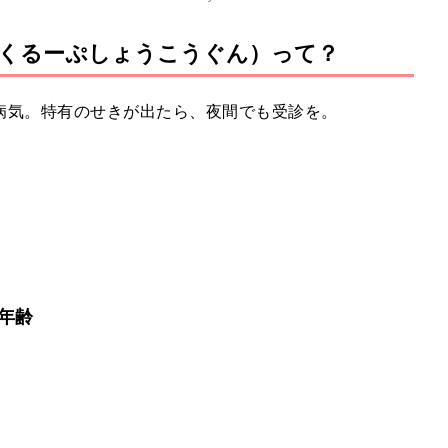
くるーぷしょうこうぐん）って？
M
u
t
病気。特有のせきが出たら、夜間でも受診を。
e
年齢