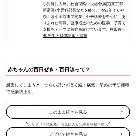
小児科に入局、社会保険中央総合病院(東京都
新宿区) 小児科部長などを経て、1993年より神
奈川県小田原市で開業。外来診療を中心に、あ
りふれた病気、健康増進のための医学、子育て
支援をテーマに勉強を続けています。
横田俊一
郎 先生の監修記事・書籍
赤ちゃんの百日ぜき・百日咳って？
感染してしまうと、つらい思いが長く続く病気。早めの
予防接種
で感染防止を。
百日ぜき・百日咳の主な症状
このまま続きを見る
・せき
サクサク読める！お気に入り記事を登録可能
・嘔吐
アプリで続きを見る