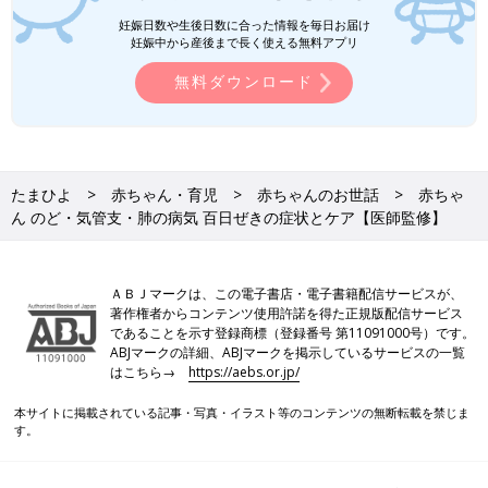
妊娠日数や生後日数に合った情報を毎日お届け
妊娠中から産後まで長く使える無料アプリ
無料ダウンロード
たまひよ
赤ちゃん・育児
赤ちゃんのお世話
赤ちゃ
ん のど・気管支・肺の病気 百日ぜきの症状とケア【医師監修】
ＡＢＪマークは、この電子書店・電子書籍配信サービスが、
著作権者からコンテンツ使用許諾を得た正規版配信サービス
であることを示す登録商標（登録番号 第11091000号）です。
ABJマークの詳細、ABJマークを掲示しているサービスの一覧
はこちら→
https://aebs.or.jp/
本サイトに掲載されている記事・写真・イラスト等のコンテンツの無断転載を禁じま
す。