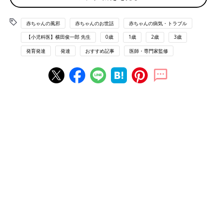
百日ぜきになりやすい月齢・年齢
赤ちゃんの風邪
赤ちゃんのお世話
赤ちゃんの病気・トラブル
新生児期～
【小児科医】横田俊一郎 先生
0歳
1歳
2歳
3歳
発育発達
発達
おすすめ記事
医師・専門家監修
百日ぜきになりやすい季節
通年（春・夏・秋・冬）
赤ちゃんの百日ぜきってどんな病気？ 治
療法や予防法は？
予防接種を受けていない赤ちゃんがひどくせき
こんでいると、もしかして重い病気では？と心
配になりますね。近年、百日ぜきに感染する大
人が増えていることもあり、家庭内で感染して
しまう赤ちゃんも増えている様子。百日ぜきと
赤ちゃんの百日ぜき 連続したせきが2ヶ月近く続き
はどんな症状の病気なのか、くわしく解説しま
ます
す。
百日ぜき菌の飛沫感染によって起こります。
最初はせき、鼻水などの風邪症状が現れ、その後「コンコン」と