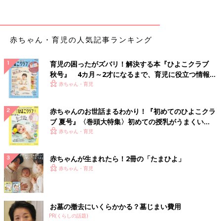
短いせきをしたあと、「ヒュー」と息を吸い込む特徴的なせきが
1ヶ月半～2ヶ月続きます。
ママから十分な免疫をもらうことができない病気のため、新生児
赤ちゃん・育児の人気記事ランキング
でもかかってしまうことがあります。
生後6ヶ月以下の赤ちゃんは特徴的なせきがわかりづらく、突然
育児の困ったがズバリ！解決する本『ひよこクラブ
呼吸困難に陥ったり、チアノーゼを起こすことがあるので要注意
秋号』 4カ月～2才になるまで、育児に役立つ情報が
です。
いっぱい！
赤ちゃん・育児
チアノーゼ
赤ちゃんのお世話まるわかり！『初めてのひよこクラ
ブ 夏号』〈巻頭大特集〉初めての授乳がうまくい
血液中の酸素の量が不足して、唇や手足のつめのつけねなどが灰
く！ おっぱい・ミルクの基本と夏のトラブル 解決テ
赤ちゃん・育児
色がかった紫色になった状態。
ク
乳幼児の場合、呼吸がしにくくなった場合のほか、心疾患や
けい
赤ちゃんが生まれたら！2冊の「たまひよ」
れん
の際にも起こります。
赤ちゃん・育児
赤ちゃんの百日ぜき 治療＆ホームケア
お墓の撤去にいくらかかる？墓じまい費用
クラリスロマイシンなど百日ぜき菌に有効な抗菌薬を使います
PR(くらしの話題)
が、早期に適切な処置をしないと、症状の改善は期待できませ