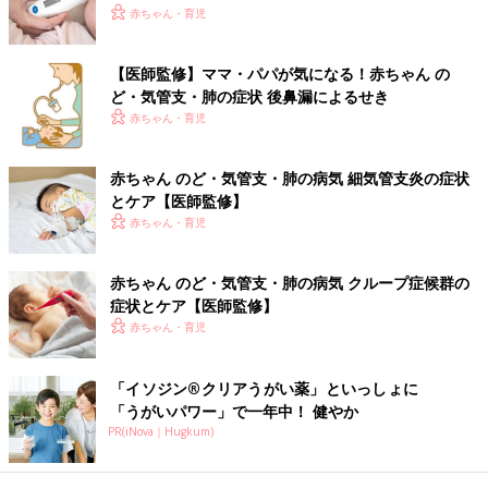
・
扁桃炎
赤ちゃん・育児
・
アデノイド肥大
・
クループ症候群
【医師監修】ママ・パパが気になる！赤ちゃん の
・
百日ぜき
ど・気管支・肺の症状 後鼻漏によるせき
・
気管支炎
赤ちゃん・育児
・
細気管支炎
・
気管支ぜんそく
・
肺炎
赤ちゃん のど・気管支・肺の病気 細気管支炎の症状
とケア【医師監修】
■ママ・パパが気になる！赤ちゃん のど・気管支・肺の症状
赤ちゃん・育児
・
後鼻漏によるせき
・
誤嚥によるせき
赤ちゃん のど・気管支・肺の病気 クループ症候群の
赤ちゃんがかかりやすい病気・症状別・予防接種・お薬ガイド
症状とケア【医師監修】
赤ちゃん・育児
▼赤ちゃん・子どもの病気とホームケアにおすすめの本
「イソジン®クリアうがい薬」といっしょに
「うがいパワー」で一年中！ 健やか
PR(iNova｜Hugkum)