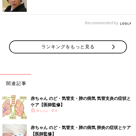
ん。
低月齢の赤ちゃんは重症化しやすいので、生後3ヶ月を過ぎたら
予防接種（DPT-IPV）を必ず受けましょう。
Recommended by
最近、小学生以降の百日ぜきが増えています。
せきが出て苦しそうなときは、たて抱きにしたりして上体を起こ
すと楽になります。
ランキングをもっと見る
せきで吐かないように、食事は少量ずつ時間をかけて食べさせま
す。
また、たんを出しやすくするために水分補給はこまめに行ってく
ださい。
関連記事
代表的な薬
赤ちゃん のど・気管支・肺の病気 気管支炎の症状と
・抗菌薬（クラリス、クラリシッドなど）
ケア【医師監修】
監修／横田俊一郎 先生
赤ちゃん・育児
■赤ちゃん のど・気管支・肺の病気
赤ちゃん のど・気管支・肺の病気 肺炎の症状とケア
・
風邪症候群
【医師監修】