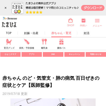
×
内祝い
SHOP
メニュー
TOP
妊娠・出産
赤ちゃん・育児
妊活
育児グッズ
病気・予防接種
離乳食
優待パス
ひよこクラブ
アプリ
SNS
キャンペーン
写真スタジオ
赤ちゃん のど・気管支・肺の病気 百日ぜきの
症状とケア【医師監修】
2019/07/18
更新