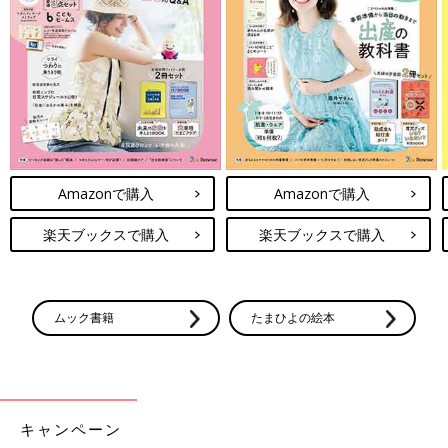
監修／仲 真紀子先生 取材・文／ひよこクラブ編集部
仲 真紀子先生（なか まきこ）
[三つ子まみれな毎日＃115] 三つ子、園
で目立つ
こんにちは！宮瀬とまとです。 2012年産まれ
の三つ子のお母さんをしてます！ 三つ子たちと
Amazonで購入
Amazonで購入
てんやわんやな毎日を過ごしております♪ 幼稚
園のお話が続いています☆ 今回は、幼稚園でど
うしても目立ってしまったお話です。
楽天ブックスで購入
楽天ブックスで購入
ムック書籍
たまひよの絵本
キャンペーン