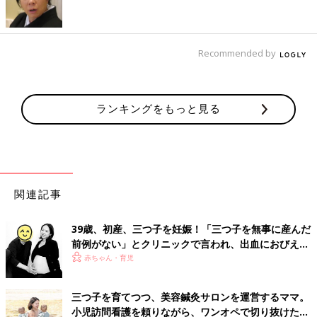
な感情を表すことはありません。でも、快・不快の感覚はちゃん
と持っていて、気持ち悪い、寒い、眠いなどの不快は泣いて訴え
ます。
赤ちゃんが泣くと、親が抱いてくれたり、おっぱいをくれたり、
Recommended by
おむつを替えたりしてくれますよね。このようにだれかに働きか
けられる体験を繰り返すことで、赤ちゃんは「自分以外のだれ
か」の存在を認識するようになります。
ランキングをもっと見る
ママやパパが赤ちゃんの要求を満たしてくれたり、にっこりと語
りかけてくれたりすると、それが心地いい体験として赤ちゃんの
中に蓄積されます。その積み重ねが赤ちゃんたちの感情を豊かに
はぐぐみ、親との絆を強めます。
赤ちゃんにとってママやパパが大好きな、かけがえのない存在と
なっていくのです。
関連記事
5～6ヶ月くらいになると、多くの赤ちゃんは人見知りを、10ヶ
39歳、初産、三つ子を妊娠！「三つ子を無事に産んだ
月くらいからは後追いをするようになります。これはママやパパ
前例がない」とクリニックで言われ、出血におびえる
とほかの人をはっきりと区別できるようになった証しです。
日々…【桑子英里アナ・インタビュー】
赤ちゃん・育児
そして、親がそばにいてくれれば、少し離れたところでも遊べる
ようになり、さらには
2才
を過ぎると少しずつお友だちとかかわ
れるようになります。
三つ子を育てつつ、美容鍼灸サロンを運営するママ。
譲り合いやルールの観念など社会性が育っていないので、初めは
小児訪問看護を頼りながら、ワンオペで切り抜けた赤