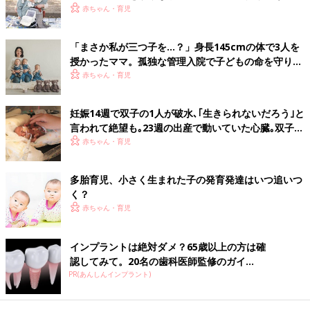
ちゃん育児！【多胎インタビュー・後編】
おもちゃの取り合いなどもしますが、そんな経験から赤ちゃんは
赤ちゃん・育児
人とのかかわり方を学び、
3才
過ぎごろにはお友だちとも遊べる
ようになります。
「まさか私が三つ子を…？」身長145cmの体で3人を
授かったママ。孤独な管理入院で子どもの命を守り抜
単胎の子にはない経験が、発達に影響を与えることも
いた！【多胎インタビュー・前編】
赤ちゃん・育児
双子・三つ子も、このような発達の時期やステップは単胎の子と
妊娠14週で双子の1人が破水､｢生きられないだろう｣と
まったく変わりありません。ただ、常に同じような人間が近くに
言われて絶望も｡23週の出産で動いていた心臓｡双子の
いて、手足を動かしたり、話したり、泣いたりしているという環
生命力に涙した【低出生体重児】
赤ちゃん・育児
境にあることから、多少単胎の子と違った道筋をたどることはあ
ります。たとえば、ママやパパに抱っこされたくても、だれかに
多胎育児、小さく生まれた子の発育発達はいつ追いつ
先を越されるという体験から、他者の存在をより確認しやすいと
く？
か、きょうだい間で意思の疎通が事たりてしまうので、お友だち
赤ちゃん・育児
への関心が薄いなどです。また、自己主張の表し方も、一方が激
しいともう一方はおとなしめなど、なんとなくバランスがとれて
いる場合もあるでしょう。
インプラントは絶対ダメ？65歳以上の方は確
認してみて。20名の歯科医師監修のガイ...
ただし、これらは多胎という環境による一時的なものであって、
PR(あんしんインプラント)
将来を決定づけるものではありません。多くは環境の変化によっ
て、変わるものと考えていいでしょう。