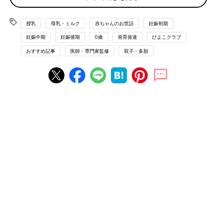
小さめに生まれた場合は、
0才
代の運動発達の目安とされる首の
授乳
母乳・ミルク
赤ちゃんのお世話
妊娠初期
すわりや寝返り、おすわり、はいはい、つかまり立ち、ひとり歩
妊娠中期
妊娠後期
0歳
発育発達
ひよこクラブ
きなどが、やや遅れがちかもしれません。でも、その子なりに成
長し、いずれは成長が追いつくので安心しましょう。早産の場合
おすすめ記事
医師・専門家監修
双子・多胎
は本来の出生予定日を生まれた日と仮定して、そこから数えた月
齢を「修正月齢」として発育・発達を考えましょう。それほど大
きな遅れがないことがわかるはずです。
子どもたちの体格差は成長によって変わります
双子・三つ子の場合、きょうだい間でも、出生時に多少の体重差
があるのは珍しいことではありません。体重差が極端に大きい場
合は、その後の成長の過程で大きめ、小さめの差が残ることもあ
りますが、出生時に小さかったほうの子がぐんぐん成長し、1才
ごろには大きいほうの子に追いつくケースも多々あります。
子どもの出生後の体格差の変化には、卵性もかかわっています。
【一卵性の場合】
ほとんど同じ体格に育っていくことが多いです。