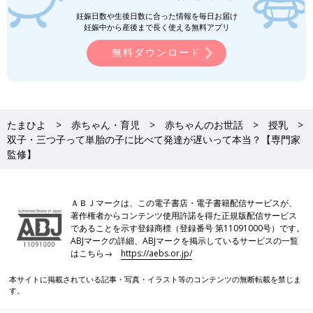
【専門家監修】
妊娠日数や生後日数に合った情報を毎日お届け
・
双子・三つ子の病院はどう選ぶ？ 健診の内容や入院のタイミ
妊娠中から産後まで長く使える無料アプリ
ングは？【専門家監修】
無料ダウンロード
・
多胎妊娠で管理入院になる理由は？ 入院中はどんな生活をす
る？【専門家監修】
・
双子・三つ子ならではの妊娠中のトラブルって？ どう対処す
る？【専門家監修】
・
双子・三つ子の出産方法 帝王切開、経膣分娩、それぞれのメ
たまひよ
赤ちゃん・育児
赤ちゃんのお世話
授乳
リット・デメリットって？【専門家監修】
双子・三つ子って単胎の子に比べて発達が遅いって本当？【専門家
・
双子・三つ子を出産するときの病院のサポートと産後の処置っ
監修】
て？【専門家監修】
・
双子・三つ子を出産してから退院までの入院生活はどのような
もの？【専門家監修】
ＡＢＪマークは、この電子書店・電子書籍配信サービスが、
・
双子・三つ子の授乳ってどうするの？【専門家監修】
著作権者からコンテンツ使用許諾を得た正規版配信サービス
・
双子・三つ子って単胎の子に比べて発達が遅いって本当？【専
であることを示す登録商標（登録番号 第11091000号）です。
門家監修】
ABJマークの詳細、ABJマークを掲示しているサービスの一覧
はこちら→
https://aebs.or.jp/
本サイトに掲載されている記事・写真・イラスト等のコンテンツの無断転載を禁じま
す。