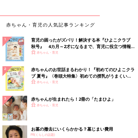
【二卵性の場合】
性別が違う場合など、体の大きさに年の違うきょうだい程度の差
が出ることも。
赤ちゃん・育児の人気記事ランキング
双子
・三つ子の場合、きょうだい間で、体の発育・発達のペース
育児の困ったがズバリ！解決する本『ひよこクラブ
が同じとは限りません。ママやパパは子どもたちの成長や発達に
秋号』 4カ月～2才になるまで、育児に役立つ情報が
違いがあると気になってしまいがちです。体格の小さな子や発達
いっぱい！
赤ちゃん・育児
がゆっくりな子が心配かもしれませんが、それぞれに個性やペー
スがあると考えるといいでしょう。
赤ちゃんのお世話まるわかり！『初めてのひよこクラ
ブ 夏号』〈巻頭大特集〉初めての授乳がうまくい
多胎の赤ちゃんの心の発達
く！ おっぱい・ミルクの基本と夏のトラブル 解決テ
赤ちゃん・育児
ク
心の発達の様子は、単胎の子と大きく変わることはありません。
赤ちゃんが生まれたら！2冊の「たまひよ」
ただ、双子・三つ子ならではの行動が見られることもあります。
赤ちゃん・育児
お世話をされる経験から他者の存在を知ります
お墓の撤去にいくらかかる？墓じまい費用
双子・三つ子に限らず、生まれたばかりの赤ちゃんは、まだ複雑
PR(くらしの話題)