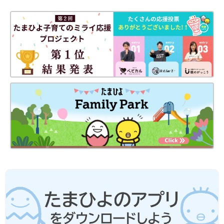
Profile
立命館大学総合心理学部教授、北海道大学名誉教授。1984年、
お茶の水女子大学大学院博士課程単位取得退学。東京都立大学助
教授、北海道大学教授などを経て2017年より現職。
■双子・多胎に関する関連記事
・
双子・三つ子になる理由は？ 一卵性と二卵性の違いって？