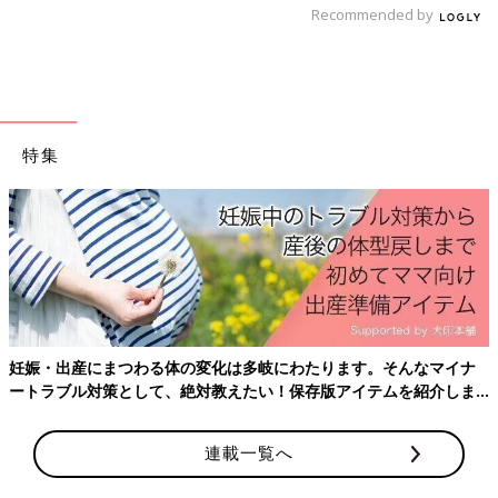
Recommended by
多胎の赤ちゃんの言葉の発達
双子・三つ子は、言葉が遅れがちといわれることがあります。そ
の理由をみていきましょう。
特集
子ども同士の「以心伝心」が言葉の遅れの一因にも
双子・三つ子は言葉の発達が遅れがちといわれるのには、次のよ
うな理由が考えられます。
1つ目は、いつもきょうだい同士で遊んでいるので、お互いに言
葉で表現しなくても、以心伝心でわかってしまうということで
す。子どもたちだけにわかる、暗号のような言葉を使ってコミュ
妊娠・出産にまつわる体の変化は多岐にわたります。そんなマイナ
ニケーションをしていることもあり、そのような場合、大人にも
ートラブル対策として、絶対教えたい！保存版アイテムを紹介しま
通用する言葉を獲得する動機が低くなってしまうのです。
す。
2つ目は、親が子どもたちと一対一でかかわる時間をとりにくい
連載一覧へ
ということがあります。言葉の発達には、ママやパパの語りかけ