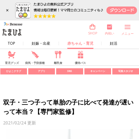
×
内祝い
SHOP
メニュー
TOP
妊娠・出産
赤ちゃん・育児
妊活
育児グッズ
病気・予防接種
離乳食
優待パス
ひよこクラブ
アプリ
SNS
キャンペーン
写真スタジオ
双子・三つ子って単胎の子に比べて発達が遅い
って本当？【専門家監修】
2021/02/24
更新