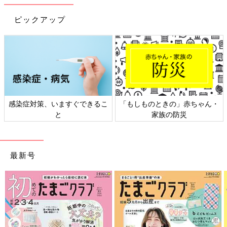
が必要です。なるべく一人一人に対して語りかける時間をとるよ
うに心がけましょう。語りかけといっても大げさに考える必要は
ピックアップ
ありません。「〇〇ちゃん、おむつ替えようね」「△△ちゃん、
おててやわらかいね」というように、お世話をするたびに、今や
っていることやママやパパが感じたことをそのまま言葉にするだ
けで十分です。それが子どもたちの言葉の発達を促すことにつな
がります。
子どもたちに言葉の遅れがみられても、悲観する必要はありませ
ん。幼稚園や
保育園
に通い集団生活をするようになれば、自然に
感染症対策、いますぐできるこ
「もしものときの」赤ちゃん・
言葉を獲得していく子がほとんどです。健診などで言葉が遅いと
と
家族の防災
指摘されたとしても、あまり悩まないで。いずれ解決するものと
あせらず見守っていきましょう。
小さく生まれることも多い、双子・三つ子の赤ちゃん。さらに
最新号
は、きょうだいの間での成長にも差が現れることもあり、ママや
パパが不安な気持ちになってしまうこともあると思います。しか
し、赤ちゃんはしっかり成長しています。長い目で、赤ちゃんた
ちの様子を見守っていきましょう。