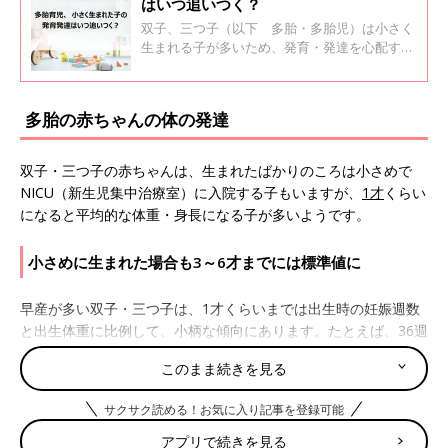
はいつ追いつく？
双子、三つ子（以下 多胎・多胎児）は小さく
生まれる子が多いため、発育・発達を心配する
ママやパパも。多胎児の発育・発達の考え方に
ついて、双子のママであり、日本多胎支援協会
代表理事を務める、十文字学園女子大学教授 布
多胎の赤ちゃんの体の発達
施晴美先生に話を聞きました。
双子・三つ子の赤ちゃんは、生まれたばかりのころは小さめで
NICU（新生児集中治療室）に入院する子もいますが、
1才
くらい
になると平均的な体重・身長になる子が多いようです。
小さめに生まれた場合も3～6才までには標準値に
早産が多い双子・三つ子は、1才くらいまでは出生時の妊娠週数
と出生体重に比例して、小柄な傾向にあります。たとえば、36週
以前と40週の出生では、ママのおなかの中で育った週数により出
このまま続きを見る
生体重に差が出るため、生後4～5ヶ月くらいまでは身長・体重の
体格差がなかなか縮まりません。しかし、1才くらいまでには、
サクサク読める！お気に入り記事を登録可能
ほぼ同じ体格に近づくでしょう。1000g未満の超
低出生体重児
も、3～6才までには体の発育がしだいに追いついていきます。
アプリで続きを見る