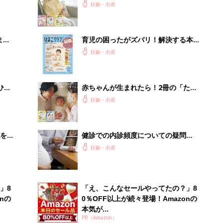
まご
よ」
妊娠・出産
まご
育児の困ったがズバリ！解決する本
集〉
『ひよこクラブ 秋号』 4カ月～2才
妊娠・出産
になるまで、育児に役立つ情報がいっ
ぱい！
ひ
赤ちゃんが生まれたら！2冊の「たま
ひよ」
妊娠・出産
を買
健診での内診頻度についての疑問
－”まいにちのたまひよ”の体験談
妊娠・出産
」8
「え、こんなセールやってたの？」8
nの
0％OFF以上が続々登場！Amazonの
本気が...
PR（Amazon）