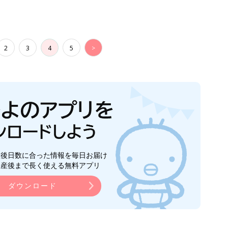
2
3
4
5
>
生後日数に合った情報を毎日お届け
ら産後まで長く使える無料アプリ
ダウンロード