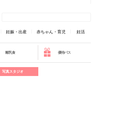
妊娠・出産
赤ちゃん・育児
妊活
離乳食
優待パス
写真スタジオ