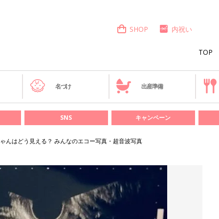
SHOP
内祝い
TOP
き
名づけ
出産準備
SNS
キャンペーン
ゃんはどう見える？ みんなのエコー写真・超音波写真