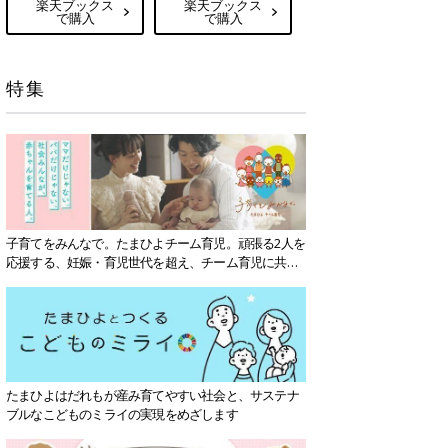
楽天ブックス
楽天ブックス
で購入
で購入
特集
子育てをみんなで。たまひよチーム育児。頑張る2人を
応援する、妊娠・育児世代を超え、チーム育児に共感
する社会を目指していきます。
たまひよはだれもが産み育てやすい社会と、サステナ
ブルなこどものミライの実現をめざします