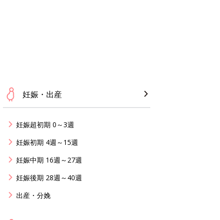
妊娠・出産
妊娠超初期 0～3週
妊娠初期 4週～15週
妊娠中期 16週～27週
妊娠後期 28週～40週
出産・分娩