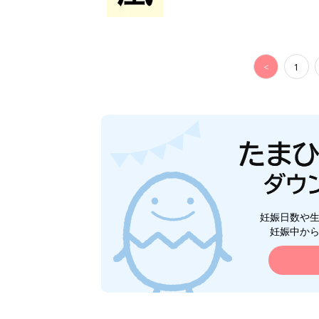
<
1
妊娠日数や
妊娠中か