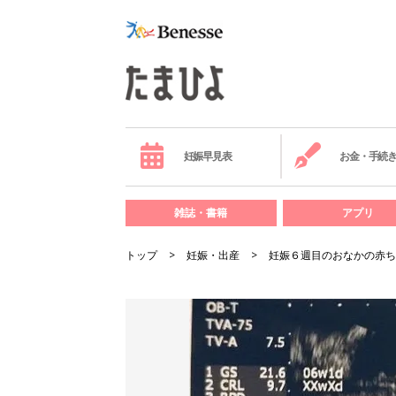
妊娠早見表
お金・手続
雑誌・書籍
アプリ
トップ
妊娠・出産
妊娠６週目のおなかの赤ち