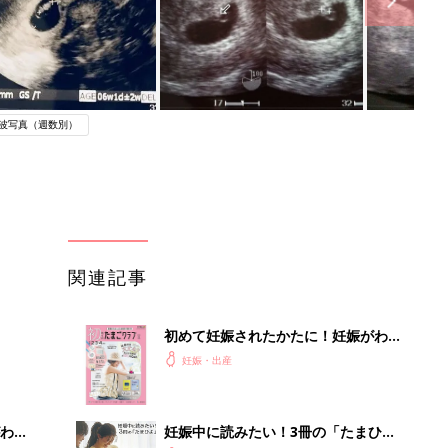
波写真（週数別）
関連記事
初めて妊娠されたかたに！妊娠がわか
ったら最初に読む本『初めてのたまご
妊娠・出産
クラブ 夏号』
わか
妊娠中に読みたい！3冊の「たまひ