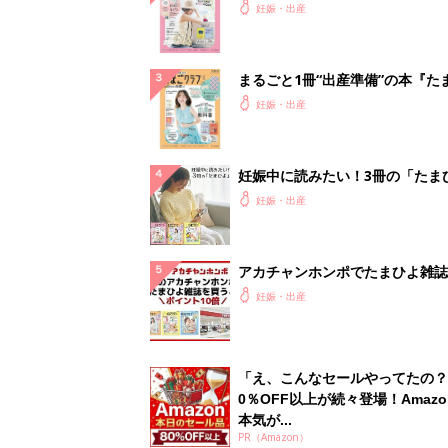
ったら最初に読む本『初めてのた
妊娠・出産
クラブ 夏号』
まるごと1冊“出産準備”の本『た
クラブ 夏号』〈スペシャル大特
妊娠・出産
夫婦で予習する 出産の教科書
妊娠中に読みたい！3冊の「たま
よ」
妊娠・出産
アカチャンホンポでたまひよ雑誌
うとポイント10倍【期間限定】
妊娠・出産
「え、こんなセールやってたの？
0％OFF以上が続々登場！Amazo
本気が...
PR（Amazon）