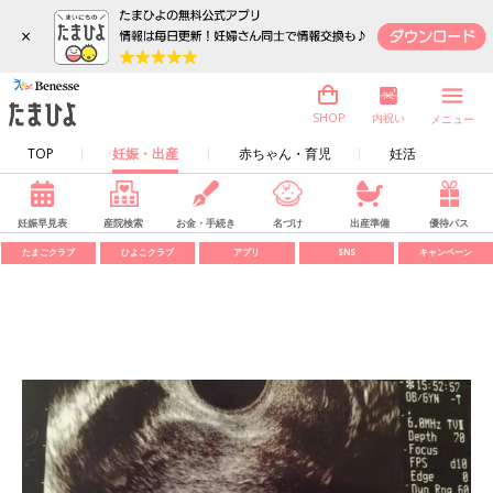
×
内祝い
SHOP
メニュー
TOP
妊娠・出産
赤ちゃん・育児
妊活
妊娠早見表
産院検索
お金・手続き
名づけ
出産準備
優待パス
たまごクラブ
ひよこクラブ
アプリ
SNS
キャンペーン