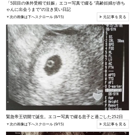
「5回目の体外受精で妊娠」エコー写真で綴る “高齢妊婦が赤ち
ゃんに出会うまで“の泣き笑い日記
▼
次の画像は下へスクロール (8/15)
▶
元記事を見る
緊急帝王切開で誕生。エコー写真で綴る息子と過ごした252日
▼
次の画像は下へスクロール (9/15)
▶
元記事を見る