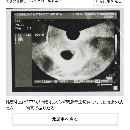
▼
次の画像は下へスクロール (14/15)
▶
元記事を見る
推定体重は3773g！骨盤に入らず緊急帝王切開になった長女の成
長をエコー写真で振り返る
元記事へ戻る