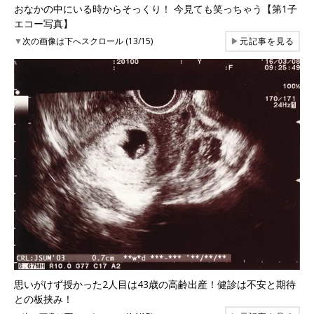
おなかの中にいる時からそっくり！ 今見ても笑っちゃう【第1子
エコー写真】
▼
次の画像は下へスクロール (13/15)
▶
元記事を見る
思いがけず授かった2人目は43歳の高齢出産！健診は不安と期待
との板挟み！