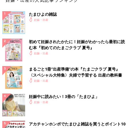
妊娠・出産の人気記事ランキング
たまひよの雑誌
妊娠・出産
初めて妊娠されたかたに！妊娠がわかったら最初に読
む本『初めてのたまごクラブ 夏号』
妊娠・出産
まるごと1冊“出産準備”の本『たまごクラブ 夏号』
〈スペシャル大特集〉夫婦で予習する 出産の教科書
妊娠・出産
妊娠中に読みたい！3冊の「たまひよ」
妊娠・出産
アカチャンホンポでたまひよ雑誌を買うとポイント10