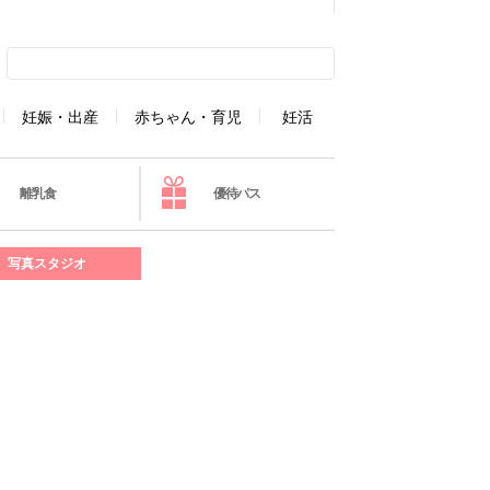
妊娠・出産
赤ちゃん・育児
妊活
離乳食
優待パス
写真スタジオ