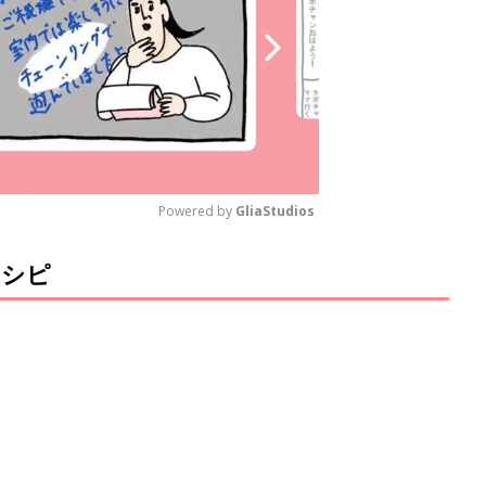
Powered by 
GliaStudios
レシピ
M
u
t
e