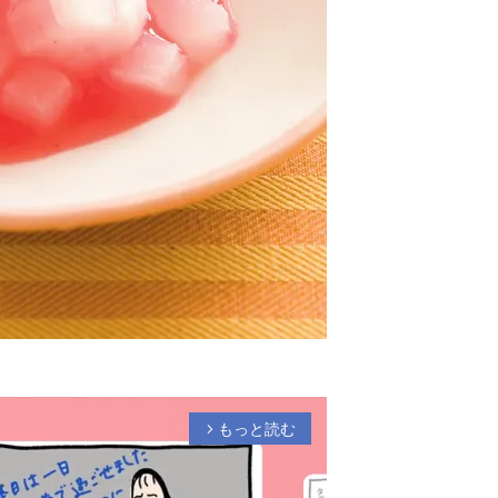
もっと読む
arrow_forward_ios