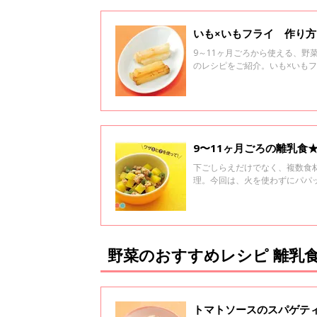
いも×いもフライ 作り方
9～11ヶ月ごろから使える、
のレシピをご紹介。いも×いも
9〜11ヶ月ごろの離乳食
下ごしらえだけでなく、複数食
理。今回は、火を使わずにパパ
す。
野菜のおすすめレシピ 離乳食
トマトソースのスパゲティ