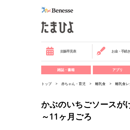
妊娠早見表
お金・手続
雑誌・書籍
アプリ
トップ
赤ちゃん・育児
離乳食
離乳食レ
かぶのいちごソースがけ
～11ヶ月ごろ