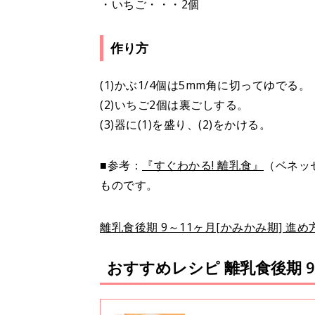
・いちご・・・2個
作り方
(1)かぶ1/4個は5mm角に切ってゆでる
(2)いちご2個は裏ごしする。
(3)器に(1)を盛り、(2)をかける。
■参考：
『すぐわかる! 離乳食』
（ベネッ
ものです。
離乳食後期 9～11ヶ月[かみかみ期] 
おすすめレシピ 離乳食後期 