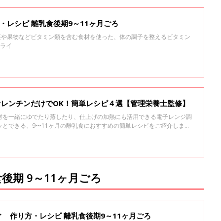
・レシピ 離乳食後期9～11ヶ月ごろ
野菜や果物などビタミン類を含む食材を使った、体の調子を整えるビタミン
フライ
★レンチンだけでOK！簡単レシピ４選【管理栄養士監修】
材を一緒にゆでたり蒸したり、仕上げの加熱にも活用できる電子レンジ調
ッとできる、9〜11ヶ月の離乳食におすすめの簡単レシピをご紹介しま
後期 9～11ヶ月ごろ
 作り方・レシピ 離乳食後期9～11ヶ月ごろ