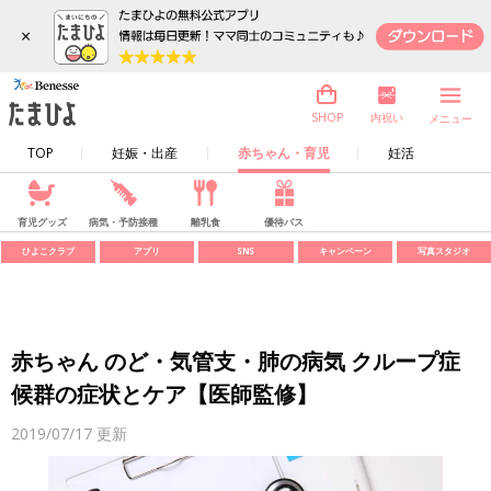
×
内祝い
SHOP
メニュー
TOP
妊娠・出産
赤ちゃん・育児
妊活
育児グッズ
病気・予防接種
離乳食
優待パス
ひよこクラブ
アプリ
SNS
キャンペーン
写真スタジオ
赤ちゃん のど・気管支・肺の病気 クループ症
候群の症状とケア【医師監修】
2019/07/17
更新