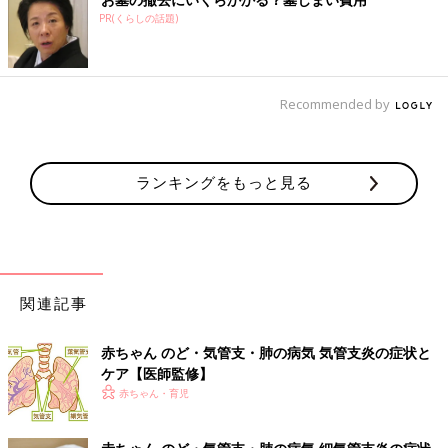
代表的な薬
PR(くらしの話題)
・ステロイド薬（デカトロンなど）
・血管収縮薬（ボスミンなど）
Recommended by
【医師監修】悪化しやすいので要注意！
赤ちゃんの“呼吸器”と“のど”６つの病気
を小児科医が解説
赤ちゃんの呼吸器の病気は悪化しやすいので注
ランキングをもっと見る
意が必要です。せきがひどい、呼吸の様子がお
かしいなどの様子が見られたら、早めの受診が
おすすめです。赤ちゃんに起こりやすい代表的
な６つの病気について、小児科医の山中龍宏先
監修／横田俊一郎 先生
生に解説していただきました。
関連記事
■赤ちゃん のど・気管支・肺の病気
・
風邪症候群
・
扁桃炎
赤ちゃん のど・気管支・肺の病気 気管支炎の症状と
・
アデノイド肥大
ケア【医師監修】
・
クループ症候群
赤ちゃん・育児
・
百日ぜき
・
気管支炎