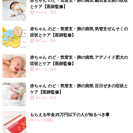
赤ちゃん のど・気管支・肺の病気 細気管支炎の症状
・
細気管支炎
とケア【医師監修】
・
気管支ぜんそく
赤ちゃん・育児
・
肺炎
赤ちゃん のど・気管支・肺の病気 気管支ぜんそくの
■ママ・パパが気になる！赤ちゃん のど・気管支・肺の症状
症状とケア【医師監修】
・
後鼻漏によるせき
赤ちゃん・育児
・
誤嚥によるせき
赤ちゃんがかかりやすい病気・症状別・予防接種・お薬ガイド
赤ちゃん のど・気管支・肺の病気 アデノイド肥大の
症状とケア【医師監修】
▼赤ちゃん・子どもの病気とホームケアにおすすめの本
赤ちゃん・育児
赤ちゃん のど・気管支・肺の病気 百日ぜきの症状と
ケア【医師監修】
赤ちゃん・育児
もらえる年金25万円以下の人が知るべき事
PR(くらしの話題)