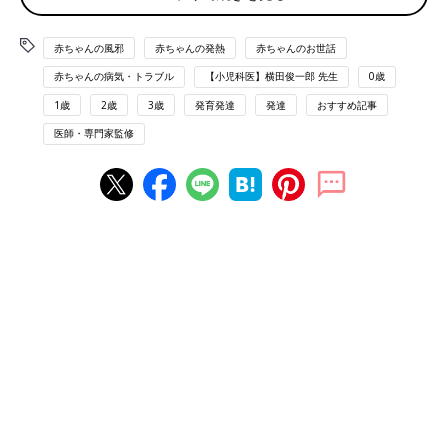
クループ症候群になりやすい月齢・年齢
赤ちゃんの風邪
赤ちゃんの発熱
赤ちゃんのお世話
赤ちゃんの病気・トラブル
【小児科医】横田俊一郎 先生
0歳
生後3ヶ月～3歳
1歳
2歳
3歳
発育発達
発達
おすすめ記事
クループ症候群になりやすい季節
医師・専門家監修
冬
【医師監修】赤ちゃんの咳 咳のタイプ
別心配な病気と受診の目安、すぐできる
対処法をチェック
咳は発熱と並んで子どもの病気の代表的な症状
です。咳こんで息をするのも苦しそうな赤ちゃ
んを見ているのはつらいですよね。とくに夜間
に咳で起きてしまうとかわいそうだし、ママも
眠ることができず大変です。赤ちゃんの咳の原
赤ちゃんのクループ症候群 犬の遠ぼえのような甲高
因や受診のタイミングと、少しでも楽にしてあ
いせきが特徴です
げるためのホームケアを「かたおか小児科クリ
ニック」院長 片岡正先生に教えていただきま
した。
ウイルスや細菌に感染して喉頭に炎症が起こり、空気の通り道を