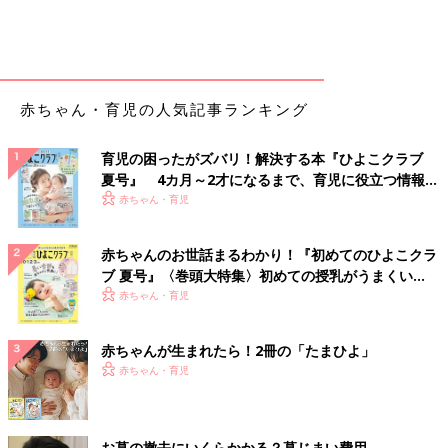
ふさぐ病気です。発熱やせきなど風邪症候群の症状から始まりま
すが、声を出す部位である喉頭が「むくむ」ことで声がうまく出
せなくなり、徐々に声がかすれてきます。そして、犬の遠ぼえの
ような「ケーンケーン」という特徴的な甲高いせきが出るように
なります。
赤ちゃん・育児の人気記事ランキング
重症になると肋骨の間がへこむ陥没呼吸をしたり、呼吸困難にな
ってチアノーゼを起こしたり、最悪の場合は窒息することもある
育児の困ったがズバリ！解決する本『ひよこクラブ
ので、注意が必要です。
夏号』 4カ月～2才になるまで、育児に役立つ情報が
いっぱい！
赤ちゃん・育児
赤ちゃんのクループ症候群 治療＆ホームケア
赤ちゃんのお世話まるわかり！『初めてのひよこクラ
特有のせきが出たら、すぐに受診してください。
ブ 夏号』〈巻頭大特集〉初めての授乳がうまくい
ステロイド薬や血管収縮薬でのどの炎症を鎮めます。
く！ おっぱい・ミルクの基本と夏のトラブル 解決テ
赤ちゃん・育児
細菌の二次感染予防のため抗菌薬を併用することもあり、呼吸困
ク
難が強いときは入院を必要とする場合もあります。
赤ちゃんが生まれたら！2冊の「たまひよ」
家庭では水分をこまめに飲ませて脱水症状を防いだり、加湿器な
赤ちゃん・育児
どを使って保湿に気を配りましょう。たて抱きにするとせきが楽
になります。ときには急に悪化することもあるので、特有のせき
が出たら、夜間でも受診を。
お墓の撤去にいくらかかる？墓じまい費用