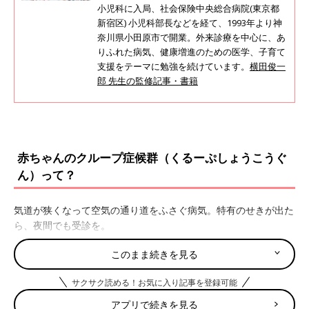
小児科に入局、社会保険中央総合病院(東京都
新宿区) 小児科部長などを経て、1993年より神
奈川県小田原市で開業。外来診療を中心に、あ
りふれた病気、健康増進のための医学、子育て
支援をテーマに勉強を続けています。
横田俊一
郎 先生の監修記事・書籍
赤ちゃんのクループ症候群（くるーぷしょうこうぐ
ん）って？
気道が狭くなって空気の通り道をふさぐ病気。特有のせきが出た
ら、夜間でも受診を。
このまま続きを見る
クループ症候群の主な症状
サクサク読める！お気に入り記事を登録可能
・せき
アプリで続きを見る
・発熱