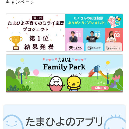
す。ねこや犬などの動物のひっかき傷やかみ傷は感染症の原因に
キャンペーン
なることがあるので、必ず受診します。
破傷風を防ぐために予防接種を受けましょう
破傷風は傷口から感染して筋肉の硬直や呼吸まひを起こす病気で
す。予防にはDPT-IPV（4種混合ワクチン）を受けることが有効
です。
DPT-IPVは生後3ヶ月～1歳までに3回、3回目の接種後1年～1年
半後に追加接種を行います。
とくに追加接種は忘れやすいので注意してください。受けもれて
いる場合はかかりつけ医に相談しましょう。
【医師監修】子どもが転んで頭を打っ
た！ 赤ちゃんの転落・転倒事故が起き
たときの応急処置と事故予防対策
落ちた・転んだ・体を打った 寝返りしてベッド
やソファから転落する、不安定なおすわりで頭
を床やテーブルの角にぶつける、つかまり立ち
して支えから手が離れて転倒する、歩き始めて
からは床や道路で転んだり、公園の遊具から落
ケガをしたときは傷口を清潔にする前に圧迫止血し
ちるなど、高いところからの転落が増えます。