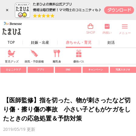
×
内祝い
SHOP
メニュー
TOP
妊娠・出産
赤ちゃん・育児
妊活
育児グッズ
病気・予防接種
離乳食
優待パス
ひよこクラブ
アプリ
SNS
キャンペーン
写真スタジオ
【医師監修】指を切った、物が刺さったなど切
り傷・擦り傷の事故 小さい子どもがケガをし
たときの応急処置＆予防対策
2019/05/19
更新