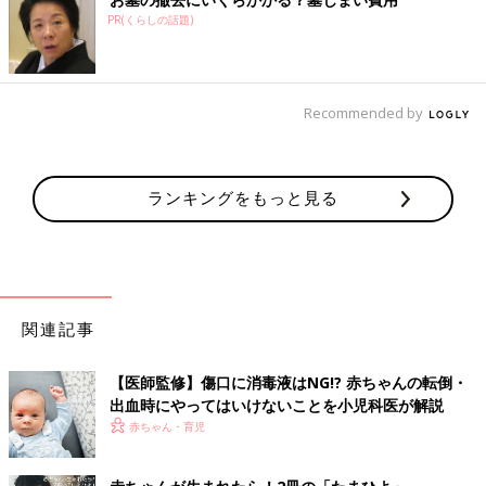
消毒薬は細菌を殺しますが、同時に傷を治そうとしている細胞を
PR(くらしの話題)
も傷めてしまい、結果として傷の治りを遅くしてしまうこともあ
るためです。
Recommended by
切り傷・すり傷 主な症状
・出血
ランキングをもっと見る
切り傷・すり傷 起きやすい月齢・年齢・季節
生後6ヶ月～
通年（春・夏・秋・冬）
関連記事
切り傷・すり傷は消毒しない！乾かさな
【医師監修】傷口に消毒液はNG!? 赤ちゃんの転倒・
い！新しい考え方【日本外来小児科学会
出血時にやってはいけないことを小児科医が解説
リーフレット検討会より】
子どもはいろいろなケガをしますよね。血がに
赤ちゃん・育児
じむ程度のすり傷や切り傷など、「病院へ行く
ほどじゃないけれど・・・」という軽いケガの
とき、みなさんはどのようにしていますか？ま