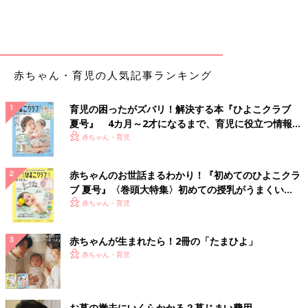
つまずきやすいものは置かない、テーブルの角にはクッション性
のある安全グッズをつけるなどの予防をしましょう。
包丁やはさみ、カッターなどでいたずらをして切ってしまうこと
もあります。
赤ちゃん・育児の人気記事ランキング
これらの危険なものは、使ったらすぐにしまい、子どもの手が届
かない場所に保管しておきましょう。
育児の困ったがズバリ！解決する本『ひよこクラブ
夏号』 4カ月～2才になるまで、育児に役立つ情報が
「赤ちゃんのヒヤッと事故！」お部屋の
いっぱい！
赤ちゃん・育児
安全対策は万全ですか？
8月3日は、「八（は）」「三（さ・み）」の語
赤ちゃんのお世話まるわかり！『初めてのひよこクラ
呂合わせで「ハサミの日」。ハサミはもちろ
ブ 夏号』〈巻頭大特集〉初めての授乳がうまくい
ん、家の中には赤ちゃんにとって危ないものが
く！ おっぱい・ミルクの基本と夏のトラブル 解決テ
赤ちゃん・育児
いっぱい！誤飲、転落、ヤケドなど、大人が先
ク
回りして安全対策をしていれば避けられるケー
傷口を消毒しない治療法が主流に
スが多々あります。『ウィメンズパーク』のマ
赤ちゃんが生まれたら！2冊の「たまひよ」
マたちも、「やっておけばよかった…」「油断
赤ちゃん・育児
していた！」との声が。
以前は「消毒して乾かして、かさぶたをつくって治す」治療法が
中心でしたが、現在は「消毒せずに傷から出る滲出液で治す」治
療法が主流です。
お墓の撤去にいくらかかる？墓じまい費用