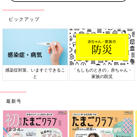
包丁やはさみ、カッターでいたずらしたり、大人のまねをして使
おうとして、手を切ってしまうことがあります。危険なものは子
ピックアップ
どもの手の届かない場所にきちんと保管して、事故を防止しまし
ょう。
家具などにぶつける
感染症対策、いますぐできるこ
「もしものときの」赤ちゃん・
と
家族の防災
最新号