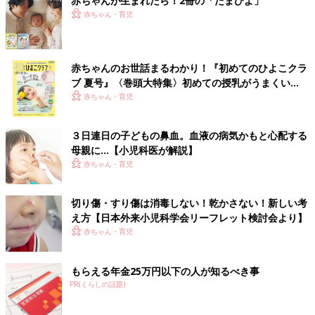
赤ちゃんが生まれたら！2冊の「たまひよ」
ず消毒して、ガーゼをあてると、乾いてかさぶ
赤ちゃん・育児
切り傷・すり傷が起こりやすいケース
たができて･･･ですか？でも、消毒はしみる
し、ガーゼをはがすとき痛いし、また血がにじ
んできますよね。本当にこの方法でいいのでし
赤ちゃんの切り傷・すり傷のケガを起こりやすいケースをご紹介
ょうか？ご家庭でできる傷の手当てについて、
赤ちゃんのお世話まるわかり！『初めてのひよこクラ
します。事故防止の参考にしてください。
痛くなく、あとが目立たないウェット療法を紹
ブ 夏号』〈巻頭大特集〉初めての授乳がうまくい
介します。ウェット療法は湿潤（しつじゅん）
く！ おっぱい・ミルクの基本と夏のトラブル 解決テ
赤ちゃん・育児
療法とも呼ばれます。
転んですりむく
ク
３日連日の子どもの鼻血。血液の病気かもと心配する
母親に…【小児科医が解説】
赤ちゃん・育児
切り傷・すり傷は消毒しない！乾かさない！新しい考
え方【日本外来小児科学会リーフレット検討会より】
赤ちゃん・育児
もらえる年金25万円以下の人が知るべき事
PR(くらしの話題)