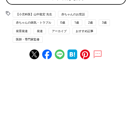
傷口を消毒しない治療法が主流に
切り傷・すり傷が起こりやすいケース
【小児科医】山中龍宏 先生
赤ちゃんのお世話
ケガをしたときは傷口を清潔にする前に圧迫止血しま
赤ちゃんの病気・トラブル
0歳
1歳
2歳
3歳
す
発育発達
発達
アーカイブ
おすすめ記事
切り傷・擦り傷の事故で119番・すぐに救急車を呼ぶ
医師・専門家監修
場合の判断基準
NG！切った・刺さったときにやってはいけないこと
赤ちゃんが切った・刺さったときの応急処置
今日からできる予防＆対策をチェック！
包丁やはさみなどをいたずらして傷を負うことも
小さな子どもはまだ体のバランスをとるのが下手なので、すぐに
転倒して切り傷やすり傷をつくります。
家の中では、なるべく靴下をはかせない、床の段差をなくす、ラ
グなどすべりやすいものは敷かない、クッションや座ぶとんなど