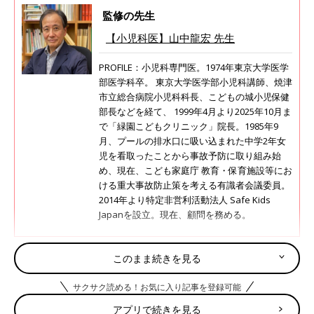
監修の先生
【小児科医】山中龍宏 先生
PROFILE：小児科専門医。1974年東京大学医学
部医学科卒。 東京大学医学部小児科講師、焼津
市立総合病院小児科科長、こどもの城小児保健
部長などを経て、 1999年4月より2025年10月ま
で「緑園こどもクリニック」院長。1985年9
月、プールの排水口に吸い込まれた中学2年女
児を看取ったことから事故予防に取り組み始
め、現在、こども家庭庁 教育・保育施設等にお
ける重大事故防止策を考える有識者会議委員。
2014年より特定非営利活動法人 Safe Kids
Japanを設立。現在、顧問を務める。
このまま続きを見る
目次
サクサク読める！お気に入り記事を登録可能
包丁やはさみなどをいたずらして傷を負うことも
アプリで続きを見る