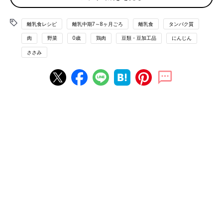
離乳食中期 7～8ヶ月ごろ おすすめレシピ
離乳食レシピ
離乳中期7～8ヶ月ごろ
離乳食
タンパク質
肉
野菜
0歳
鶏肉
豆類・豆加工品
にんじん
ささみ
卵と野菜のおかゆ 作り方・レシピ 離乳
食中期 7～8ヶ月ごろ【動画】
離乳食7,8ヶ月ごろにおすすめ、「これ1品で栄
養満点！ 卵と野菜のおかゆ」レシピをご紹介。
今回は、冷蔵庫にある定番食材で、のっけるだ
けで作れちゃう一品です。見た目もカラフルな
離乳食で、赤ちゃんの食欲も刺激されること間
違いなし！？
ひき肉とほうれん草の煮込みうどん 作
り方・レシピ 離乳食中期 7～8ヶ月ごろ
【動画】
離乳食７，８ヶ月ごろ ひき肉とほうれん草の
煮込みうどん
いんげんとにんじんのしらあえ 作り
方・レシピ 離乳食中期 7～8ヶ月ごろ
【動画】
タンパク質がとれて口当たりがなめらかな“豆