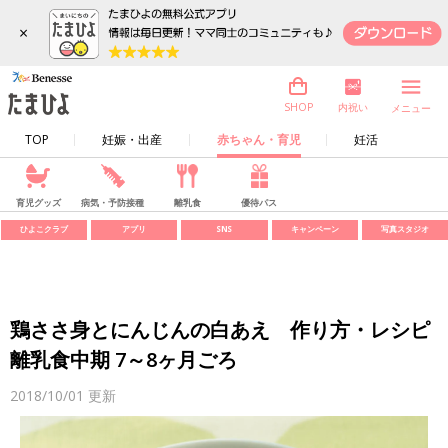
×
内祝い
SHOP
メニュー
TOP
妊娠・出産
赤ちゃん・育児
妊活
育児グッズ
病気・予防接種
離乳食
優待パス
ひよこクラブ
アプリ
SNS
キャンペーン
写真スタジオ
鶏ささ身とにんじんの白あえ 作り方・レシピ
離乳食中期 7～8ヶ月ごろ
2018/10/01
更新