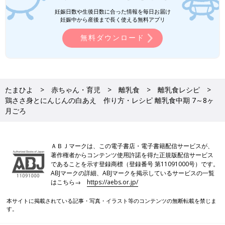
妊娠日数や生後日数に合った情報を毎日お届け
妊娠中から産後まで長く使える無料アプリ
無料ダウンロード
たまひよ
赤ちゃん・育児
離乳食
離乳食レシピ
鶏ささ身とにんじんの白あえ 作り方・レシピ 離乳食中期 7～8ヶ
月ごろ
ＡＢＪマークは、この電子書店・電子書籍配信サービスが、
著作権者からコンテンツ使用許諾を得た正規版配信サービス
であることを示す登録商標（登録番号 第11091000号）です。
ABJマークの詳細、ABJマークを掲示しているサービスの一覧
はこちら→
https://aebs.or.jp/
本サイトに掲載されている記事・写真・イラスト等のコンテンツの無断転載を禁じま
す。