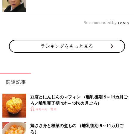
食 鶏ささ身肉のフリージングテク
きほんの離乳食 鶏ささ身肉のフリージング。こ
の動画では、切らずに生のまま鶏ささみ肉を冷
凍し、凍ったまますりおろすかんたんテクもご
Recommended by
紹介します♪
鶏ささ身肉と高野豆腐のトマト煮 作り
方・レシピ 離乳食中期 7～8ヶ月ごろ
ランキングをもっと見る
7,8ヶ月ごろから使える、魚、肉、豆腐などタ
ンパク質を含む食材を使った、体をつくるタン
パク質のレシピをご紹介。鶏ささ身肉と高野豆
腐のトマト煮
鶏肉の野菜あん 作り方・レシピ 離乳食
関連記事
中期 7～8ヶ月ごろ
7,8ヶ月ごろから使える、魚、肉、豆腐などタ
豆腐とにんじんのマフィン （離乳後期 9～11カ月ご
ンパク質を含む食材を使った、体をつくるタン
ろ／離乳完了期 1才～1才6カ月ごろ）
パク質のレシピをご紹介。鶏肉の野菜あん
赤ちゃん・育児
鶏グリーンピースコーンうどん 作り方・
鶏ささ身と根菜の煮もの （離乳後期 9～11カ月ご
レシピ 離乳食中期 7～8ヶ月ごろ【動
ろ）