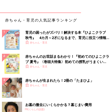
腐”は、離乳食におすすめの食材。今回は、豆
腐ににんじんといんげんをまぜるだけでできち
ゃう栄養満点の“しらあえ離乳食”を紹介。カラ
フルな見た目で赤ちゃんの食欲がアップします
赤ちゃん・育児の人気記事ランキング
よ。
鶏グリーンピースコーンうどん 作り方・
レシピ 離乳食中期 7～8ヶ月ごろ【動
育児の困ったがズバリ！解決する本『ひよこクラブ
画】
離乳食7,8ヶ月ごろにおすすめ、「鶏グリーン
秋号』 4カ月～2才になるまで、育児に役立つ情報が
ピースコーンうどん」レシピをご紹介。 のっけ
るだけで作れちゃう栄養満点の離乳食レシピを
いっぱい！
赤ちゃん・育児
紹介。赤ちゃんが食べやすい“うどん”メニュー
は、マンネリ防止にも最適です。クリームコー
赤ちゃんのお世話まるわかり！『初めてのひよこクラ
ンは、調理もラクで、味もまろやかになる優秀
ヨーグルトのパンがゆ 作り方・レシピ
ブ 夏号』〈巻頭大特集〉初めての授乳がうまくい
食材です。ぜひ使ってみて。
離乳食中期 7～8ヶ月ごろ【動画】
く！ おっぱい・ミルクの基本と夏のトラブル 解決テ
赤ちゃん・育児
離乳食7,8ヶ月ごろにおすすめ、「自然の甘み
ク
でみんな大好き！ ヨーグルトのパンがゆ」レシ
ピをご紹介。 離乳食のおかゆに慣れてきた
赤ちゃんが生まれたら！2冊の「たまひよ」
ら、“パンがゆ”メニューにトライしてみて
赤ちゃん・育児
は！？おかゆが苦手な子にもおすすめ！ヨーグ
鶏肉のおすすめレシピ 離乳食中期 7～8ヶ月ごろ
ルトからタンパク質がとれるので、これ1品で
栄養バランスばっちりの時短レシピです。
お墓の撤去にいくらかかる？墓じまい費用
【動画】7,8ヶ月ごろから きほんの離乳
PR(くらしの話題)