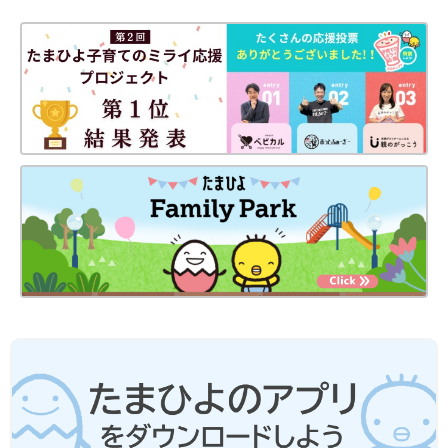
忙しいママ&パパのためのフリージング離乳食 (ベネッセ・ムッ
ク たまひよブックス)
Amazonで見る
いつから？進め方は？初期から完了期まで 食材・レシピも動画
で分かる きほんの離乳食