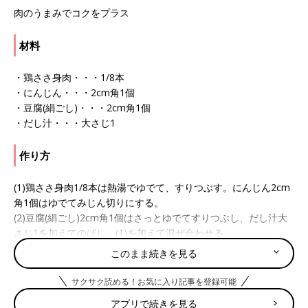
肉のうまみでコクをプラス
材料
・鶏ささ身肉・・・1/8本
・にんじん・・・2cm角1個
・豆腐(絹ごし)・・・2cm角1個
・だし汁・・・大さじ1
作り方
(1)鶏ささ身肉1/8本は熱湯でゆでて、すりつぶす。にんじん2cm
角1個はゆでてみじん切りにする。
(2)豆腐(絹ごし)2cm角1個はさっとゆでてすりつぶし、だし汁大
さじ1を加えてのばし、(1)を加えて混ぜ合わせる。
このまま続きを見る
■参考：
『すぐわかる! 離乳食』
（ベネッセコーポレーション
刊）より抜粋。情報は書籍掲載時のものです。
サクサク読める！お気に入り記事を登録可能
離乳食 7,8ヶ月[もぐもぐ期] 進め方、食材別レシピ、離乳食動画
アプリで続きを見る
きほんの離乳食