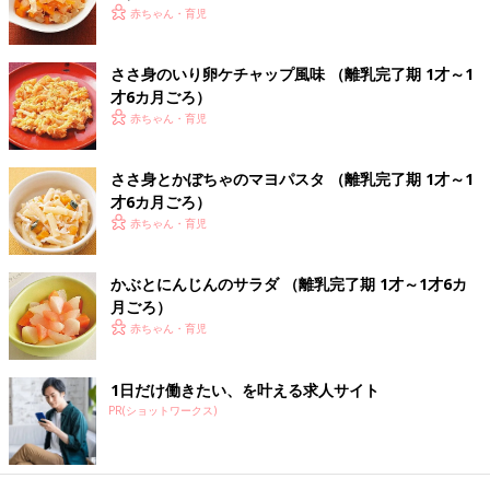
画】
離乳食7,8ヶ月ごろにおすすめ、「鶏グリーン
赤ちゃん・育児
ピースコーンうどん」レシピをご紹介。 のっけ
るだけで作れちゃう栄養満点の離乳食レシピを
紹介。赤ちゃんが食べやすい“うどん”メニュー
ささ身のいり卵ケチャップ風味 （離乳完了期 1才～1
は、マンネリ防止にも最適です。クリームコー
才6カ月ごろ）
ンは、調理もラクで、味もまろやかになる優秀
ひき肉とほうれん草の煮込みうどん 作
赤ちゃん・育児
食材です。ぜひ使ってみて。
り方・レシピ 離乳食中期 7～8ヶ月ごろ
【動画】
離乳食７，８ヶ月ごろ ひき肉とほうれん草の
ささ身とかぼちゃのマヨパスタ （離乳完了期 1才～1
煮込みうどん
才6カ月ごろ）
赤ちゃん・育児
離乳食中期 7～8ヶ月・もぐもぐ期 の離乳食レシピをもっとみる
かぶとにんじんのサラダ （離乳完了期 1才～1才6カ
月ごろ）
たまひよの離乳食の本
赤ちゃん・育児
1日だけ働きたい、を叶える求人サイト
PR(ショットワークス)