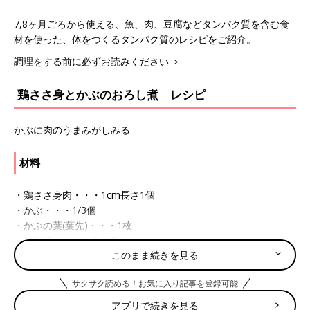
7,8ヶ月ごろから使える、魚、肉、豆腐などタンパク質を含む食
材を使った、体をつくるタンパク質のレシピをご紹介。
調理をする前に必ずお読みください
鶏ささ身とかぶのおろし煮 レシピ
かぶに肉のうまみがしみる
材料
・鶏ささ身肉・・・1cm長さ1個
・かぶ・・・1/3個
・かぶの葉(葉先)・・・1枚
・だし汁・・・大さじ2
このまま続きを見る
作り方
サクサク読める！お気に入り記事を登録可能
アプリで続きを見る
(1)鶏ささ身肉1cm長さ1個は熱湯でゆでて、すりつぶす。かぶ