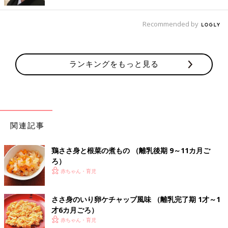
ピースコーンうどん」レシピをご紹介。 のっけ
るだけで作れちゃう栄養満点の離乳食レシピを
Recommended by
紹介。赤ちゃんが食べやすい“うどん”メニュー
は、マンネリ防止にも最適です。クリームコー
鶏肉のおすすめレシピ 離乳食中期 7～8ヶ月ごろ
ンは、調理もラクで、味もまろやかになる優秀
食材です。ぜひ使ってみて。
ランキングをもっと見る
【動画】7,8ヶ月ごろから きほんの離乳
食 鶏ささ身肉のフリージングテク
きほんの離乳食 鶏ささ身肉のフリージング。こ
の動画では、切らずに生のまま鶏ささみ肉を冷
凍し、凍ったまますりおろすかんたんテクもご
関連記事
紹介します♪
鶏ささ身肉と高野豆腐のトマト煮 作り
鶏ささ身と根菜の煮もの （離乳後期 9～11カ月ご
方・レシピ 離乳食中期 7～8ヶ月ごろ
ろ）
7,8ヶ月ごろから使える、魚、肉、豆腐などタ
赤ちゃん・育児
ンパク質を含む食材を使った、体をつくるタン
パク質のレシピをご紹介。鶏ささ身肉と高野豆
ささ身のいり卵ケチャップ風味 （離乳完了期 1才～1
腐のトマト煮
才6カ月ごろ）
鶏肉の野菜あん 作り方・レシピ 離乳食
赤ちゃん・育児