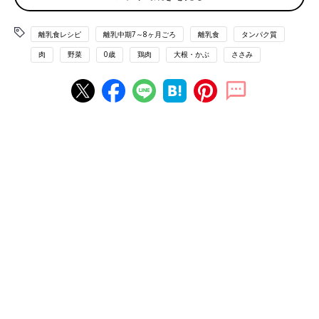
1/3個はすりおろし、かぶの葉(葉先)1枚はゆでてみじん切りにす
る。
離乳食レシピ
離乳中期7～8ヶ月ごろ
離乳食
タンパク質
(2)小鍋に(1)とだし汁大さじ2を入れ、さっと煮る。
肉
野菜
0歳
鶏肉
大根・かぶ
ささみ
■参考：
『すぐわかる! 離乳食』
（ベネッセコーポレーション
刊）より抜粋。情報は書籍掲載時のものです。
離乳食 7,8ヶ月[もぐもぐ期] 進め方、食材別レシピ、離乳食動画
きほんの離乳食
離乳食中期 7～8ヶ月ごろ おすすめレシピ
卵と野菜のおかゆ 作り方・レシピ 離乳
食中期 7～8ヶ月ごろ【動画】
離乳食7,8ヶ月ごろにおすすめ、「これ1品で栄
養満点！ 卵と野菜のおかゆ」レシピをご紹介。
今回は、冷蔵庫にある定番食材で、のっけるだ
けで作れちゃう一品です。見た目もカラフルな
離乳食で、赤ちゃんの食欲も刺激されること間
違いなし！？
ひき肉とほうれん草の煮込みうどん 作
り方・レシピ 離乳食中期 7～8ヶ月ごろ