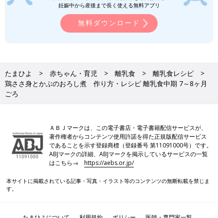
妊娠中から産後まで長く使える無料アプリ
忙しいママ&パパのためのフリージング離乳食 (ベネッセ・ムッ
無料ダウンロード
ク たまひよブックス)
Amazonで見る
いつから？進め方は？初期から完了期まで 食材・レシピも動画
たまひよ
赤ちゃん・育児
離乳食
離乳食レシピ
で分かる きほんの離乳食
鶏ささ身とかぶのおろし煮 作り方・レシピ 離乳食中期 7～8ヶ月
ごろ
ＡＢＪマークは、この電子書店・電子書籍配信サービスが、
著作権者からコンテンツ使用許諾を得た正規版配信サービス
であることを示す登録商標（登録番号 第11091000号）です。
ABJマークの詳細、ABJマークを掲示しているサービスの一覧
はこちら→
https://aebs.or.jp/
本サイトに掲載されている記事・写真・イラスト等のコンテンツの無断転載を禁じま
す。
たまひよについて
利用規約
ポリシー
医師・専門家一覧