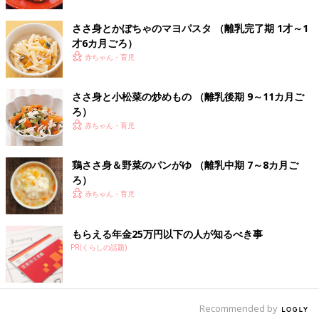
中期 7～8ヶ月ごろ
7,8ヶ月ごろから使える、魚、肉、豆腐などタ
ささ身とかぼちゃのマヨパスタ （離乳完了期 1才～1
ンパク質を含む食材を使った、体をつくるタン
才6カ月ごろ）
パク質のレシピをご紹介。鶏肉の野菜あん
赤ちゃん・育児
鶏グリーンピースコーンうどん 作り方・
ささ身と小松菜の炒めもの （離乳後期 9～11カ月ご
レシピ 離乳食中期 7～8ヶ月ごろ【動
ろ）
画】
離乳食7,8ヶ月ごろにおすすめ、「鶏グリーン
赤ちゃん・育児
ピースコーンうどん」レシピをご紹介。 のっけ
るだけで作れちゃう栄養満点の離乳食レシピを
紹介。赤ちゃんが食べやすい“うどん”メニュー
鶏ささ身＆野菜のパンがゆ （離乳中期 7～8カ月ご
は、マンネリ防止にも最適です。クリームコー
ろ）
ンは、調理もラクで、味もまろやかになる優秀
ひき肉とほうれん草の煮込みうどん 作
赤ちゃん・育児
食材です。ぜひ使ってみて。
り方・レシピ 離乳食中期 7～8ヶ月ごろ
【動画】
離乳食７，８ヶ月ごろ ひき肉とほうれん草の
もらえる年金25万円以下の人が知るべき事
煮込みうどん
PR(くらしの話題)
離乳食中期 7～8ヶ月・もぐもぐ期 の離乳食レシピをもっとみる
Recommended by