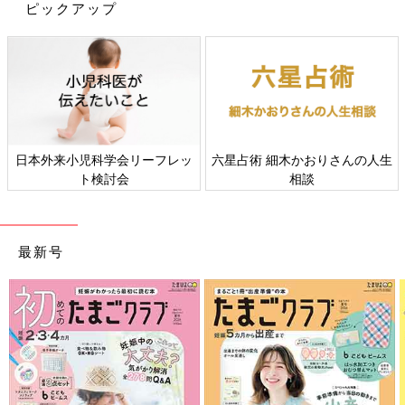
ピックアップ
初めてママ&パパのための365日の離乳食カレンダー (ベネッセ・
ムック たまひよブックス)
日本外来小児科学会リーフレッ
六星占術 細木かおりさんの人生
ト検討会
相談
Amazonで見る
最新号