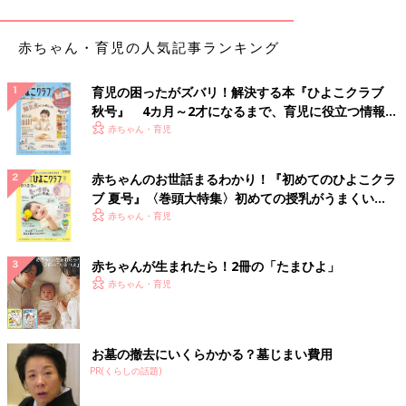
【動画】
離乳食７，８ヶ月ごろ ひき肉とほうれん草の
煮込みうどん
赤ちゃん・育児の人気記事ランキング
育児の困ったがズバリ！解決する本『ひよこクラブ
いんげんとにんじんのしらあえ 作り
秋号』 4カ月～2才になるまで、育児に役立つ情報が
方・レシピ 離乳食中期 7～8ヶ月ごろ
いっぱい！
赤ちゃん・育児
【動画】
タンパク質がとれて口当たりがなめらかな“豆
腐”は、離乳食におすすめの食材。今回は、豆
赤ちゃんのお世話まるわかり！『初めてのひよこクラ
腐ににんじんといんげんをまぜるだけでできち
ゃう栄養満点の“しらあえ離乳食”を紹介。カラ
ブ 夏号』〈巻頭大特集〉初めての授乳がうまくい
フルな見た目で赤ちゃんの食欲がアップします
く！ おっぱい・ミルクの基本と夏のトラブル 解決テ
赤ちゃん・育児
よ。
ヨーグルトのパンがゆ 作り方・レシピ
ク
離乳食中期 7～8ヶ月ごろ【動画】
赤ちゃんが生まれたら！2冊の「たまひよ」
離乳食7,8ヶ月ごろにおすすめ、「自然の甘み
赤ちゃん・育児
でみんな大好き！ ヨーグルトのパンがゆ」レシ
ピをご紹介。 離乳食のおかゆに慣れてきた
ら、“パンがゆ”メニューにトライしてみて
は！？おかゆが苦手な子にもおすすめ！ヨーグ
お墓の撤去にいくらかかる？墓じまい費用
ルトからタンパク質がとれるので、これ1品で
鶏グリーンピースコーンうどん 作り方・
PR(くらしの話題)
栄養バランスばっちりの時短レシピです。
レシピ 離乳食中期 7～8ヶ月ごろ【動
画】
離乳食7,8ヶ月ごろにおすすめ、「鶏グリーン