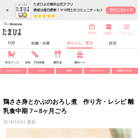
×
内祝い
SHOP
メニュー
TOP
妊娠・出産
赤ちゃん・育児
妊活
育児グッズ
病気・予防接種
離乳食
優待パス
ひよこクラブ
アプリ
SNS
キャンペーン
写真スタジオ
鶏ささ身とかぶのおろし煮 作り方・レシピ 離
乳食中期 7～8ヶ月ごろ
2018/10/01
更新