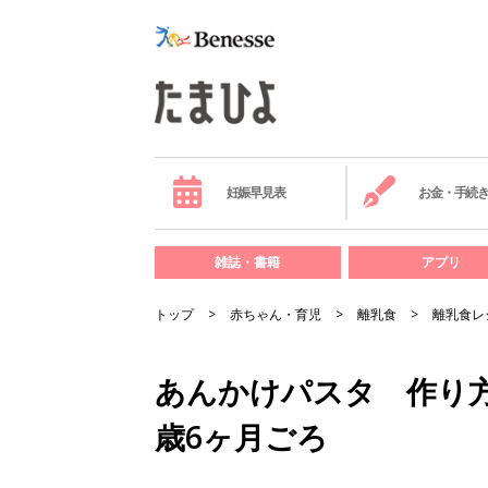
妊娠早見表
お金・手続
雑誌・書籍
アプリ
トップ
赤ちゃん・育児
離乳食
離乳食レ
あんかけパスタ 作り方
歳6ヶ月ごろ