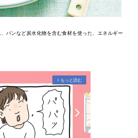
ん、パンなど炭水化物を含む食材を使った、エネルギー
もっと読む
arrow_forward_ios