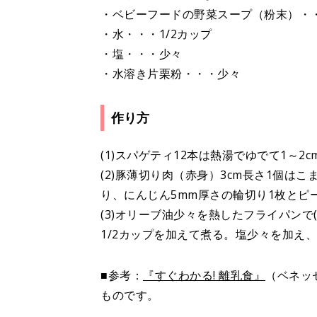
・ベビーフードの野菜スープ（粉末）・
・水・・・1/2カップ
・塩・・・少々
・水溶き片栗粉・・・少々
作り方
(1)スパゲティ12本は熱湯でゆでて1～
(2)豚薄切り肉（赤身）3cm長さ1個は
り、にんじん5mm厚さの輪切り1枚とピー
(3)オリーブ油少々を熱したフライパンで
1/2カップを加えて煮る。塩少々を加え、
■参考：
『すぐわかる! 離乳食』
（ベネッ
ものです。