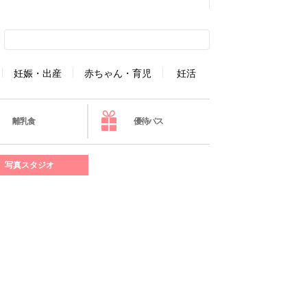
妊娠・出産
赤ちゃん・育児
妊活
離乳食
優待パス
写真スタジオ