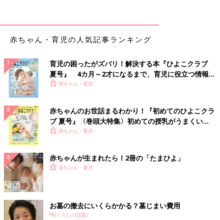
方・レシピ 離乳食完了期1歳 ～1歳6ヶ月
ごろ
1歳～1歳6ヶ月ごろから使える、野菜や果物な
どビタミン類を含む食材を使った、体の調子を
整えるビタミンのレシピをご紹介。具だくさん
赤ちゃん・育児の人気記事ランキング
のヨーグルトサラダ
かぼちゃとれんこんチップス 作り方・
育児の困ったがズバリ！解決する本『ひよこクラブ
レシピ 離乳食完了期1歳 ～1歳6ヶ月ごろ
夏号』 4カ月～2才になるまで、育児に役立つ情報が
1歳～1歳6ヶ月ごろから使える、野菜や果物な
いっぱい！
赤ちゃん・育児
どビタミン類を含む食材を使った、体の調子を
整えるビタミンのレシピをご紹介。かぼちゃと
赤ちゃんのお世話まるわかり！『初めてのひよこクラ
れんこんチップス
ブ 夏号』〈巻頭大特集〉初めての授乳がうまくい
ポテトとコーンのバターあえ 作り方・
く！ おっぱい・ミルクの基本と夏のトラブル 解決テ
赤ちゃん・育児
レシピ 離乳食完了期1歳 ～1歳6ヶ月ごろ
ク
1歳～1歳6ヶ月ごろから使える、野菜や果物な
赤ちゃんが生まれたら！2冊の「たまひよ」
どビタミン類を含む食材を使った、体の調子を
赤ちゃん・育児
整えるビタミンのレシピをご紹介。ポテトとコ
ーンのバターあえ
青梗菜のクリームスープ 作り方・レシ
お墓の撤去にいくらかかる？墓じまい費用
ピ 離乳食完了期1歳 ～1歳6ヶ月ごろ
PR(くらしの話題)