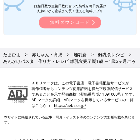
妊娠日数や生後日数に合った情報を毎日お届け
妊娠中から産後まで長く使える無料アプリ
無料ダウンロード
忙しいママ&パパのためのフリージング離乳食 (ベネッセ・ムッ
ク たまひよブックス)
Amazonで見る
たまひよ
赤ちゃん・育児
離乳食
離乳食レシピ
いつから？進め方は？初期から完了期まで 食材・レシピも動画
あんかけパスタ 作り方・レシピ 離乳食完了期1歳 ～1歳6ヶ月ごろ
で分かる きほんの離乳食
ＡＢＪマークは、この電子書店・電子書籍配信サービスが、
著作権者からコンテンツ使用許諾を得た正規版配信サービス
であることを示す登録商標（登録番号 第11091000号）です。
ABJマークの詳細、ABJマークを掲示しているサービスの一覧
はこちら→
https://aebs.or.jp/
本サイトに掲載されている記事・写真・イラスト等のコンテンツの無断転載を禁じま
す。