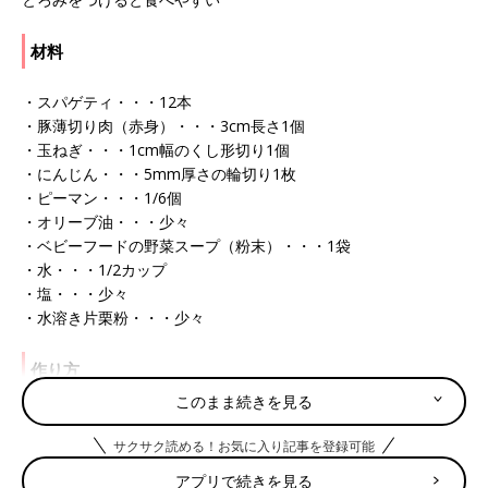
材料
・スパゲティ・・・12本
・豚薄切り肉（赤身）・・・3cm長さ1個
・玉ねぎ・・・1cm幅のくし形切り1個
・にんじん・・・5mm厚さの輪切り1枚
・ピーマン・・・1/6個
・オリーブ油・・・少々
・ベビーフードの野菜スープ（粉末）・・・1袋
・水・・・1/2カップ
・塩・・・少々
・水溶き片栗粉・・・少々
作り方
このまま続きを見る
(1)スパゲティ12本は熱湯でゆでて1～2cm長さに切る。
(2)豚薄切り肉（赤身）3cm長さ1個はこまかく切る。玉ねぎ1cm
サクサク読める！お気に入り記事を登録可能
幅のくし形切り1個は粗みじん切り、にんじん5mm厚さの輪切り
アプリで続きを見る