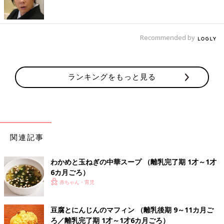
1歳～1歳6ヶ月ごろから使える、野菜や果物な
どビタミン類を含む食材を使った、体の調子を
整えるビタミンのレシピをご紹介。青梗菜（チ
ンゲンサイ）のクリームスープ
Recommended by
炭水化物のおすすめレシピ 離乳食完了期1歳～1歳6
ヶ月ごろ
ランキングをもっと見る
サラダうどん 作り方・レシピ 離乳食完
了期1歳 ～1歳6ヶ月ごろ
1歳～1歳6ヶ月ごろから使える、米、めん、パ
ンなど炭水化物を含む食材を使った、エネルギ
ー源になる炭水化物のレシピをご紹介。サラダ
関連記事
うどん
わかめと玉ねぎの中華スープ （離乳完了期 1才～1才
桜えびとキャベツの焼きうどん 作り
6カ月ごろ）
方・レシピ 離乳食完了期1歳 ～1歳6ヶ月
赤ちゃん・育児
ごろ
1歳～1歳6ヶ月ごろから使える、米、めん、パ
ンなど炭水化物を含む食材を使った、エネルギ
ー源になる炭水化物のレシピをご紹介。桜えび
豆腐とにんじんのマフィン （離乳後期 9～11カ月ご
とキャベツの焼きうどん
ろ／離乳完了期 1才～1才6カ月ごろ）