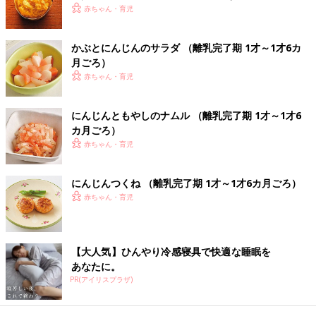
赤ちゃん・育児
枝豆とそぼろの汁なしそうめん 作り
方・レシピ 離乳食完了期1歳 ～1歳6ヶ月
ごろ
1歳～1歳6ヶ月ごろから使える、米、めん、パ
かぶとにんじんのサラダ （離乳完了期 1才～1才6カ
ンなど炭水化物を含む食材を使った、エネルギ
月ごろ）
ー源になる炭水化物のレシピをご紹介。枝豆と
赤ちゃん・育児
そぼろの汁なしそうめん
しらすとブロッコリーのピラフ 作り
にんじんともやしのナムル （離乳完了期 1才～1才6
方・レシピ 離乳食完了期1歳 ～1歳6ヶ月
カ月ごろ）
ごろ
赤ちゃん・育児
1歳～1歳6ヶ月ごろから使える、米、めん、パ
ンなど炭水化物を含む食材を使った、エネルギ
ー源になる炭水化物のレシピをご紹介。しらす
にんじんつくね （離乳完了期 1才～1才6カ月ごろ）
とブロッコリーのピラフ
赤ちゃん・育児
型抜きピザトースト 作り方・レシピ 離
乳食完了期1歳 ～1歳6ヶ月ごろ
1歳～1歳6ヶ月ごろから使える、米、めん、パ
【大人気】ひんやり冷感寝具で快適な睡眠を
ンなど炭水化物を含む食材を使った、エネルギ
あなたに。
ー源になる炭水化物のレシピをご紹介。型抜き
PR(アイリスプラザ)
ピザトースト
離乳食完了期1歳 ～1歳6ヶ月・ぱくぱく期 の離乳食レシピをも