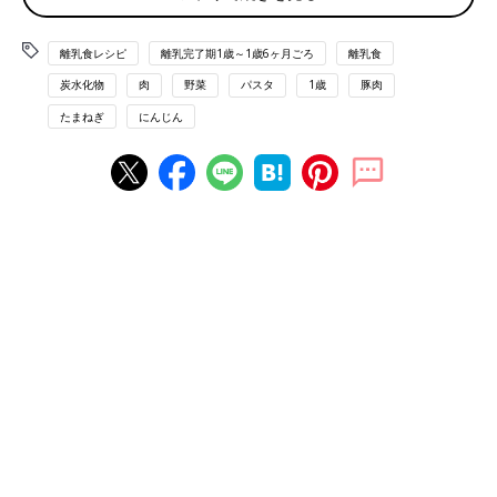
1枚とピーマン1/6個は1～1.5cm長さの細切りにする。
(3)オリーブ油少々を熱したフライパンで(2)を炒め、ベビーフー
ドの野菜スープ（粉末）1袋、水1/2カップを加えて煮る。塩少々
離乳食レシピ
離乳完了期1歳～1歳6ヶ月ごろ
離乳食
を加え、水溶き片栗粉少々でとろみをつけて(1)にかける。
炭水化物
肉
野菜
パスタ
1歳
豚肉
■参考：
『すぐわかる! 離乳食』
（ベネッセコーポレーション
たまねぎ
にんじん
刊）より抜粋。情報は書籍掲載時のものです。
離乳食完了期1歳 ～1歳6ヶ月 [ぱくぱく期] 進め方、食材別レシ
ピ、離乳食動画 きほんの離乳食
離乳食完了期1歳 ～1歳6ヶ月ごろ おすすめレシピ
トマトとかぼちゃのミルクスープ 作り
方・レシピ 離乳食完了期1歳 ～1歳6ヶ月
ごろ
1歳～1歳6ヶ月ごろから使える、野菜や果物な
どビタミン類を含む食材を使った、体の調子を
整えるビタミンのレシピをご紹介。トマトとか
ぼちゃのミルクスープ
具だくさんのヨーグルトサラダ 作り