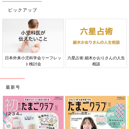
ピックアップ
初めてママ&パパのための365日の離乳食カレンダー (ベネッセ・
ムック たまひよブックス)
日本外来小児科学会リーフレッ
六星占術 細木かおりさんの人生
ト検討会
相談
Amazonで見る
最新号