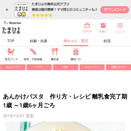
×
内祝い
SHOP
メニュー
TOP
妊娠・出産
赤ちゃん・育児
妊活
育児グッズ
病気・予防接種
離乳食
優待パス
ひよこクラブ
アプリ
SNS
キャンペーン
写真スタジオ
あんかけパスタ 作り方・レシピ 離乳食完了期
1歳 ～1歳6ヶ月ごろ
2018/10/01
更新