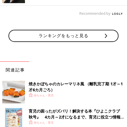
どビタミン類を含む食材を使った、体の調子を
整えるビタミンのレシピをご紹介。具だくさん
Recommended by
のヨーグルトサラダ
炭水化物のおすすめレシピ 離乳食完了期1歳～1歳6
ヶ月ごろ
ランキングをもっと見る
サラダうどん 作り方・レシピ 離乳食完
了期1歳 ～1歳6ヶ月ごろ
1歳～1歳6ヶ月ごろから使える、米、めん、パ
ンなど炭水化物を含む食材を使った、エネルギ
関連記事
ー源になる炭水化物のレシピをご紹介。サラダ
うどん
焼きかぼちゃのカレーマリネ風 （離乳完了期 1才～1
才6カ月ごろ）
型抜きピザトースト 作り方・レシピ 離
赤ちゃん・育児
乳食完了期1歳 ～1歳6ヶ月ごろ
1歳～1歳6ヶ月ごろから使える、米、めん、パ
ンなど炭水化物を含む食材を使った、エネルギ
育児の困ったがズバリ！解決する本『ひよこクラブ
ー源になる炭水化物のレシピをご紹介。型抜き
秋号』 4カ月～2才になるまで、育児に役立つ情報が
ピザトースト
いっぱい！
赤ちゃん・育児