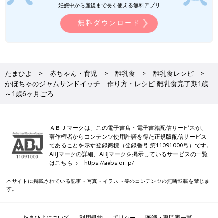
妊娠中から産後まで長く使える無料アプリ
無料ダウンロード
忙しいママ&パパのためのフリージング離乳食 (ベネッセ・ムッ
ク たまひよブックス)
Amazonで見る
たまひよ
赤ちゃん・育児
離乳食
離乳食レシピ
いつから？進め方は？初期から完了期まで 食材・レシピも動画
かぼちゃのジャムサンドイッチ 作り方・レシピ 離乳食完了期1歳
で分かる きほんの離乳食
～1歳6ヶ月ごろ
ＡＢＪマークは、この電子書店・電子書籍配信サービスが、
著作権者からコンテンツ使用許諾を得た正規版配信サービス
であることを示す登録商標（登録番号 第11091000号）です。
ABJマークの詳細、ABJマークを掲示しているサービスの一覧
はこちら→
https://aebs.or.jp/
本サイトに掲載されている記事・写真・イラスト等のコンテンツの無断転載を禁じま
す。
たまひよについて
利用規約
ポリシー
医師・専門家一覧