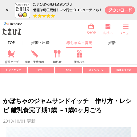
×
内祝い
SHOP
メニュー
TOP
妊娠・出産
赤ちゃん・育児
妊活
育児グッズ
病気・予防接種
離乳食
優待パス
ひよこクラブ
アプリ
SNS
キャンペーン
写真スタジオ
かぼちゃのジャムサンドイッチ 作り方・レシ
ピ 離乳食完了期1歳 ～1歳6ヶ月ごろ
2018/10/01
更新