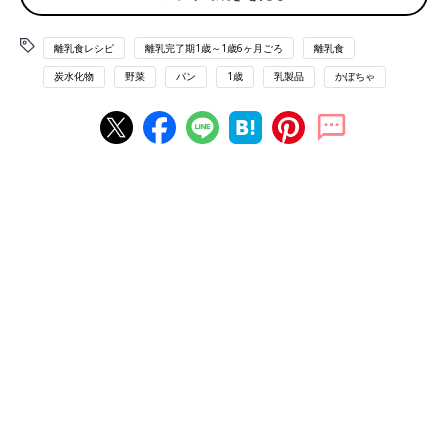
クか牛乳小さじ2を加えてのばす。
(2)食パン（サンドイッチ用）1枚は2等分に切り、(1)を挟み、食
離乳食レシピ
離乳完了期1歳～1歳6ヶ月ごろ
離乳食
べやすい大きさに切る。
炭水化物
野菜
パン
1歳
乳製品
かぼちゃ
■参考：
『すぐわかる! 離乳食』
（ベネッセコーポレーション
刊）より抜粋。情報は書籍掲載時のものです。
離乳食完了期1歳 ～1歳6ヶ月 [ぱくぱく期] 進め方、食材別レシ
ピ、離乳食動画 きほんの離乳食
離乳食完了期1歳 ～1歳6ヶ月ごろ おすすめレシピ
かぼちゃとれんこんチップス 作り方・
レシピ 離乳食完了期1歳 ～1歳6ヶ月ごろ
1歳～1歳6ヶ月ごろから使える、野菜や果物な
どビタミン類を含む食材を使った、体の調子を
整えるビタミンのレシピをご紹介。かぼちゃと
れんこんチップス
ポテトとコーンのバターあえ 作り方・
レシピ 離乳食完了期1歳 ～1歳6ヶ月ごろ