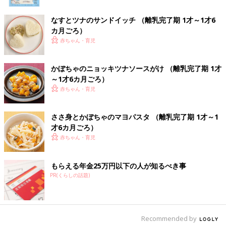
しらすとブロッコリーのピラフ 作り
方・レシピ 離乳食完了期1歳 ～1歳6ヶ月
なすとツナのサンドイッチ （離乳完了期 1才～1才6
ごろ
カ月ごろ）
1歳～1歳6ヶ月ごろから使える、米、めん、パ
ンなど炭水化物を含む食材を使った、エネルギ
赤ちゃん・育児
ー源になる炭水化物のレシピをご紹介。しらす
とブロッコリーのピラフ
かぼちゃのニョッキツナソースがけ （離乳完了期 1才
炒飯おにぎり 作り方・レシピ 離乳食完
～1才6カ月ごろ）
了期1歳 ～1歳6ヶ月ごろ
赤ちゃん・育児
1歳～1歳6ヶ月ごろから使える、米、めん、パ
ンなど炭水化物を含む食材を使った、エネルギ
ささ身とかぼちゃのマヨパスタ （離乳完了期 1才～1
ー源になる炭水化物のレシピをご紹介。炒飯お
才6カ月ごろ）
にぎり
赤ちゃん・育児
枝豆とそぼろの汁なしそうめん 作り
方・レシピ 離乳食完了期1歳 ～1歳6ヶ月
もらえる年金25万円以下の人が知るべき事
ごろ
1歳～1歳6ヶ月ごろから使える、米、めん、パ
PR(くらしの話題)
ンなど炭水化物を含む食材を使った、エネルギ
ー源になる炭水化物のレシピをご紹介。枝豆と
そぼろの汁なしそうめん
離乳食完了期1歳 ～1歳6ヶ月・ぱくぱく期 の離乳食レシピをも
Recommended by