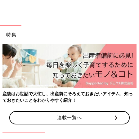
っとみる
たまひよの離乳食の本
特集
フェムゾーンの不快感、眠りの質、気分のゆらぎ…産
く不調”セルフケアのポイントとは？
アイテム、知っ
連載一覧へ