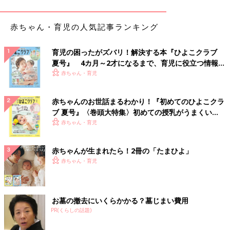
1歳～1歳6ヶ月ごろから使える、野菜や果物な
どビタミン類を含む食材を使った、体の調子を
赤ちゃん・育児の人気記事ランキング
整えるビタミンのレシピをご紹介。ポテトとコ
ーンのバターあえ
育児の困ったがズバリ！解決する本『ひよこクラブ
トマトとかぼちゃのミルクスープ 作り
夏号』 4カ月～2才になるまで、育児に役立つ情報が
方・レシピ 離乳食完了期1歳 ～1歳6ヶ月
いっぱい！
赤ちゃん・育児
ごろ
1歳～1歳6ヶ月ごろから使える、野菜や果物な
どビタミン類を含む食材を使った、体の調子を
赤ちゃんのお世話まるわかり！『初めてのひよこクラ
整えるビタミンのレシピをご紹介。トマトとか
ブ 夏号』〈巻頭大特集〉初めての授乳がうまくい
ぼちゃのミルクスープ
く！ おっぱい・ミルクの基本と夏のトラブル 解決テ
赤ちゃん・育児
白菜と大根の桜えび煮 作り方・レシピ
ク
離乳食完了期1歳 ～1歳6ヶ月ごろ
赤ちゃんが生まれたら！2冊の「たまひよ」
1歳～1歳6ヶ月ごろから使える、野菜や果物な
赤ちゃん・育児
どビタミン類を含む食材を使った、体の調子を
整えるビタミンのレシピをご紹介。白菜と大根
の桜えび煮
お墓の撤去にいくらかかる？墓じまい費用
具だくさんのヨーグルトサラダ 作り
PR(くらしの話題)
方・レシピ 離乳食完了期1歳 ～1歳6ヶ月
ごろ
1歳～1歳6ヶ月ごろから使える、野菜や果物な