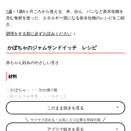
1歳
～1歳6ヶ月ごろから使える、米、めん、パンなど炭水化物を
含む食材を使った、エネルギー源になる炭水化物のレシピをご紹
介。
調理をする前に必ずお読みください
かぼちゃのジャムサンドイッチ レシピ
赤ちゃん好みのやさしい甘さ
材料
・かぼちゃ・・・3cm角1個
・粉ミルクか牛乳・・・小さじ2
・食パン（サンドイッチ用）・・・1枚
このまま続きを見る
作り方
サクサク読める！お気に入り記事を登録可能
アプリで続きを見る
(1)かぼちゃ3cm角1個は水からゆでてつぶし、湯で溶いた粉ミル