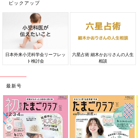
ピックアップ
初めてママ&パパのための365日の離乳食カレンダー (ベネッセ・
木かおりさんの人生
すべての赤ちゃんや家族にとっ
赤ちゃんの肌
ムック たまひよブックス)
相談
て、よりよい社会・環境となる
ギー
ことをめざしてさまざまな課題
Amazonで見る
を取材し、発信していきます
最新号