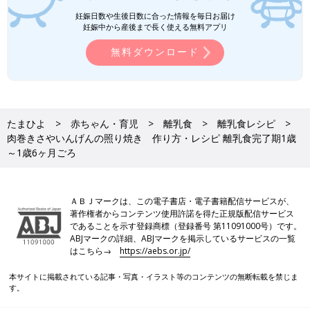
妊娠日数や生後日数に合った情報を毎日お届け
妊娠中から産後まで長く使える無料アプリ
無料ダウンロード
たまひよ
赤ちゃん・育児
離乳食
離乳食レシピ
忙しいママ&パパのためのフリージング離乳食 (ベネッセ・ムッ
肉巻きさやいんげんの照り焼き 作り方・レシピ 離乳食完了期1歳
ク たまひよブックス)
～1歳6ヶ月ごろ
Amazonで見る
いつから？進め方は？初期から完了期まで 食材・レシピも動画
ＡＢＪマークは、この電子書店・電子書籍配信サービスが、
で分かる きほんの離乳食
著作権者からコンテンツ使用許諾を得た正規版配信サービス
であることを示す登録商標（登録番号 第11091000号）です。
ABJマークの詳細、ABJマークを掲示しているサービスの一覧
はこちら→
https://aebs.or.jp/
本サイトに掲載されている記事・写真・イラスト等のコンテンツの無断転載を禁じま
す。