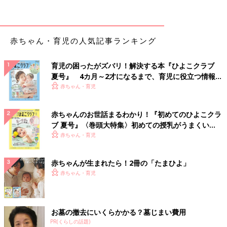
どビタミン類を含む食材を使った、体の調子を
整えるビタミンのレシピをご紹介。白菜と大根
の桜えび煮
赤ちゃん・育児の人気記事ランキング
ポテトとコーンのバターあえ 作り方・
レシピ 離乳食完了期1歳 ～1歳6ヶ月ごろ
育児の困ったがズバリ！解決する本『ひよこクラブ
1歳～1歳6ヶ月ごろから使える、野菜や果物な
どビタミン類を含む食材を使った、体の調子を
夏号』 4カ月～2才になるまで、育児に役立つ情報が
整えるビタミンのレシピをご紹介。ポテトとコ
いっぱい！
赤ちゃん・育児
ーンのバターあえ
赤ちゃんのお世話まるわかり！『初めてのひよこクラ
かぼちゃとれんこんチップス 作り方・
ブ 夏号』〈巻頭大特集〉初めての授乳がうまくい
レシピ 離乳食完了期1歳 ～1歳6ヶ月ごろ
く！ おっぱい・ミルクの基本と夏のトラブル 解決テ
赤ちゃん・育児
1歳～1歳6ヶ月ごろから使える、野菜や果物な
ク
どビタミン類を含む食材を使った、体の調子を
整えるビタミンのレシピをご紹介。かぼちゃと
赤ちゃんが生まれたら！2冊の「たまひよ」
れんこんチップス
赤ちゃん・育児
トマトとかぼちゃのミルクスープ 作り
方・レシピ 離乳食完了期1歳 ～1歳6ヶ月
ごろ
1歳～1歳6ヶ月ごろから使える、野菜や果物な
お墓の撤去にいくらかかる？墓じまい費用
どビタミン類を含む食材を使った、体の調子を
PR(くらしの話題)