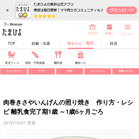
×
内祝い
SHOP
メニュー
TOP
妊娠・出産
赤ちゃん・育児
妊活
育児グッズ
病気・予防接種
離乳食
優待パス
ひよこクラブ
アプリ
SNS
キャンペーン
写真スタジオ
肉巻きさやいんげんの照り焼き 作り方・レシ
ピ 離乳食完了期1歳 ～1歳6ヶ月ごろ
2018/10/01
更新