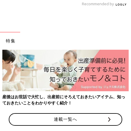
ごろ
1歳～1歳6ヶ月ごろから使える、魚、肉、豆腐
Recommended by
などタンパク質を含む食材を使った、体をつく
るタンパク質のレシピをご紹介。ひき肉とかぼ
ちゃのコロッケ風
離乳食完了期1歳 ～1歳6ヶ月・ぱくぱく期 の離乳食レシピをも
っとみる
特集
たまひよの離乳食の本
フェムゾーン
く不調”セル
で大忙し、出産前にそろえておきたいアイテム、知っ
とをわかりやすく紹介！
連載一覧へ