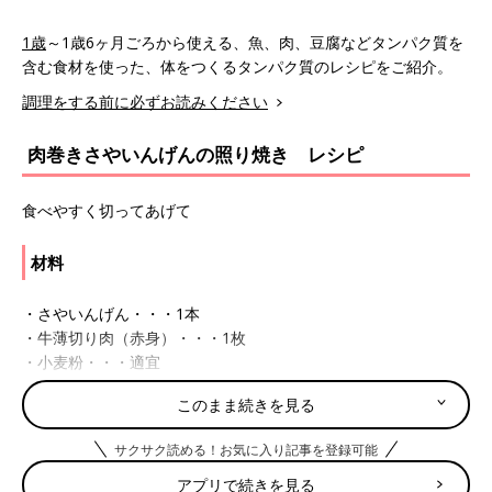
1歳
～1歳6ヶ月ごろから使える、魚、肉、豆腐などタンパク質を
含む食材を使った、体をつくるタンパク質のレシピをご紹介。
調理をする前に必ずお読みください
肉巻きさやいんげんの照り焼き レシピ
食べやすく切ってあげて
材料
・さやいんげん・・・1本
・牛薄切り肉（赤身）・・・1枚
・小麦粉・・・適宜
・サラダ油・・・少々
このまま続きを見る
・だし汁・・・大さじ1
・しょうゆ・砂糖・・・少々
サクサク読める！お気に入り記事を登録可能
アプリで続きを見る
作り方