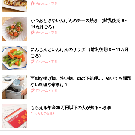
食完了期1歳 ～1歳6ヶ月ごろ
赤ちゃん・育児
1歳～1歳6ヶ月ごろから使える、魚、肉、豆腐
などタンパク質を含む食材を使った、体をつく
るタンパク質のレシピをご紹介。ビーフシチュ
かつおとさやいんげんのチーズ焼き （離乳後期 9～
ー風
11カ月ごろ）
赤ちゃん・育児
鶏だんごのトマト煮 作り方・レシピ 離
乳食完了期1歳 ～1歳6ヶ月ごろ
にんじんといんげんのサラダ （離乳後期 9～11カ月
1歳～1歳6ヶ月ごろから使える、魚、肉、豆腐
ごろ）
などタンパク質を含む食材を使った、体をつく
赤ちゃん・育児
るタンパク質のレシピをご紹介。鶏だんごのト
マト煮
面倒な揚げ物、洗い物、肉の下処理…。省いても問題
たっぷり野菜のカレー煮 作り方・レシ
ない料理や家事は？
ピ 離乳食完了期1歳 ～1歳6ヶ月ごろ
赤ちゃん・育児
1歳～1歳6ヶ月ごろから使える、魚、肉、豆腐
などタンパク質を含む食材を使った、体をつく
るタンパク質のレシピをご紹介。たっぷり野菜
もらえる年金25万円以下の人が知るべき事
のカレー煮
PR(くらしの話題)
ひき肉とかぼちゃのコロッケ風 作り
方・レシピ 離乳食完了期1歳 ～1歳6ヶ月