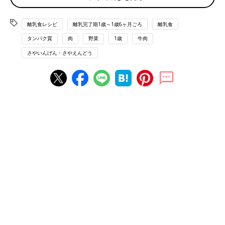
(1)さやいんげん1本はゆでる。
離乳食レシピ
離乳完了期1歳～1歳6ヶ月ごろ
離乳食
(2)牛薄切り肉（赤身）1枚を広げ、(1)をのせて端からくるくると
タンパク質
肉
野菜
1歳
牛肉
巻き、全体に小麦粉適宜をまぶす。
(3)サラダ油少々を熱したフライパンに(2)の巻き終わりを下にし
さやいんげん・さやえんどう
て入れ、全体に焼き色をつける。
(4)だし汁大さじ1、しょうゆ・砂糖各少々を混ぜ合わせ、(3)に加
えて煮詰め、3つに切って、器に盛る。
■参考：
『すぐわかる! 離乳食』
（ベネッセコーポレーション
刊）より抜粋。情報は書籍掲載時のものです。
離乳食完了期1歳 ～1歳6ヶ月 [ぱくぱく期] 進め方、食材別レシ
ピ、離乳食動画 きほんの離乳食
離乳食完了期1歳 ～1歳6ヶ月ごろ おすすめレシピ
白菜と大根の桜えび煮 作り方・レシピ
離乳食完了期1歳 ～1歳6ヶ月ごろ
1歳～1歳6ヶ月ごろから使える、野菜や果物な