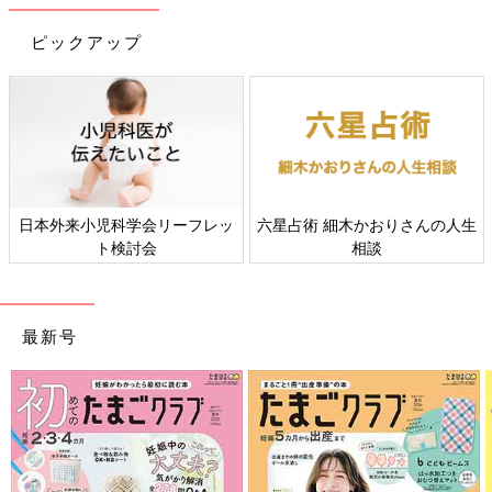
ピックアップ
日本外来小児科学会リーフレッ
六星占術 細木かおりさんの人生
ト検討会
相談
初めてママ&パパのための365日の離乳食カレンダー (ベネッセ・
ムック たまひよブックス)
最新号
Amazonで見る