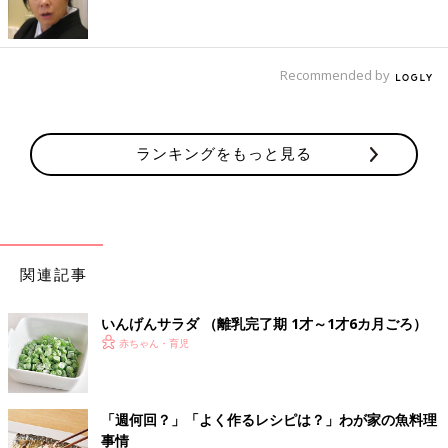
整えるビタミンのレシピをご紹介。トマトとか
ぼちゃのミルクスープ
具だくさんのヨーグルトサラダ 作り
Recommended by
方・レシピ 離乳食完了期1歳 ～1歳6ヶ月
ごろ
1歳～1歳6ヶ月ごろから使える、野菜や果物な
どビタミン類を含む食材を使った、体の調子を
整えるビタミンのレシピをご紹介。具だくさん
ランキングをもっと見る
のヨーグルトサラダ
肉のおすすめレシピ 離乳食完了期1歳～1歳6ヶ月ご
ろ
関連記事
肉豆腐 作り方・レシピ 離乳食完了期1
歳 ～1歳6ヶ月ごろ】
いんげんサラダ （離乳完了期 1才～1才6カ月ごろ）
1歳～1歳6ヶ月ごろから使える、魚、肉、豆腐
赤ちゃん・育児
などタンパク質を含む食材を使った、体をつく
るタンパク質のレシピをご紹介。肉豆腐
「週何回？」「よく作るレシピは？」わが家の魚料理
ビーフシチュー風 作り方・レシピ 離乳
事情