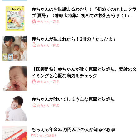
ーゼで口のまわりと口の中をきれいにしたら、たて抱きにした
赤ちゃんのお世話まるわかり！『初めてのひよこクラ
り、座らせたりして吐きけが治まるのを待ちます。落ち着いた
ブ 夏号』〈巻頭大特集〉初めての授乳がうまくい
ら、汚れた衣類を着替えさせます。
く！ おっぱい・ミルクの基本と夏のトラブル 解決テ
赤ちゃん・育児
ク
赤ちゃんが生まれたら！2冊の「たまひよ」
赤ちゃん・育児
【医師監修】赤ちゃんが吐く原因と対処法、受診のタ
イミングと心配な病気をチェック
赤ちゃん・育児
赤ちゃんが吐いてしまう主な原因と対処法
赤ちゃん・育児
もらえる年金25万円以下の人が知るべき事
PR(くらしの話題)