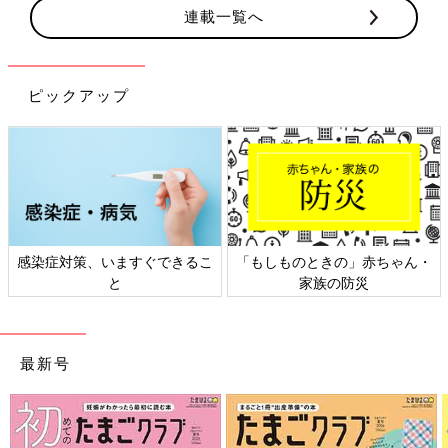
・
肥厚性幽門狭窄症（ひこうせいゆうもんきょうさくしょう）
連載一覧へ
・
胃食道逆流症（いしょくどうぎゃくりゅうしょう）
・
風邪症候群（かぜしょうこうぐん）
・
髄膜炎（ずいまくえん）
ピックアップ
・
食物アレルギー
など
【産後お助け動画】受診すべき？ 発
熱・うんちの異常・激しい嘔吐！ 日本
助産師会監修
赤ちゃんは体調が悪くなっても言葉では伝える
ことができません。赤ちゃんの様子から、ママ
やパパが察知して病気のサインに気づくことが
感染症対策、いますぐできるこ
「もしものときの」赤ちゃん・
大切です。
と
家族の防災
吐いたとき まず確認すること
1．水分がとれるのか与えてみます
最新号