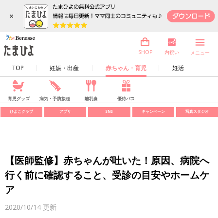
×
内祝い
SHOP
メニュー
TOP
妊娠・出産
赤ちゃん・育児
妊活
育児グッズ
病気・予防接種
離乳食
優待パス
ひよこクラブ
アプリ
SNS
キャンペーン
写真スタジオ
【医師監修】赤ちゃんが吐いた！原因、病院へ
行く前に確認すること、受診の目安やホームケ
ア
2020/10/14
更新