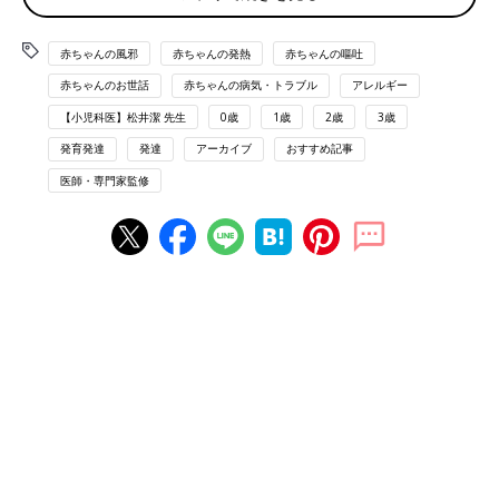
吐いたとき 様子を見るときや、受診のあとのホームケ
赤ちゃんの風邪
赤ちゃんの発熱
赤ちゃんの嘔吐
ア
赤ちゃんのお世話
赤ちゃんの病気・トラブル
アレルギー
吐いたとき 吐いたときにやってはいけないこと
【小児科医】松井潔 先生
0歳
1歳
2歳
3歳
発育発達
発達
アーカイブ
おすすめ記事
赤ちゃんが吐いた原因と気をつけること
医師・専門家監修
赤ちゃんは胃の機能が未発達なためによく吐きます
赤ちゃんは胃の形や機能が未発達なので、吐きやすいもの。おっ
ぱいやミルクを飲んだあとに口の端からたらたらと吐く「溢乳」
は心配ありません。
吐く回数が増える、飲むたびに吐く、体重が増えない、などの症
状を伴う場合は、病気の可能性があります。
また、咳が原因により吐くことが、吐く理由としてもっとも多い
です。
全身の症状が悪い場合はすぐに受診しましょう