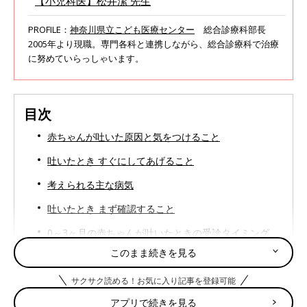
【小児科医】松井潔 先生
PROFILE：
神奈川県立こども医療センター
総合診療科部長
2005年より現職。専門各科と連携しながら、総合診療科で治療
に努めていらっしゃいます。
目次
赤ちゃんが吐いた原因と気をつけること
吐いたとき すぐにしてあげること
考えられる主な病気
吐いたとき まず確認すること
0～3ヶ月の赤ちゃんが吐いたときの受診タイミング
このまま続きを見る
4ヶ月以上の赤ちゃんが吐いたときの受診タイミング
吐いたとき 受診前にチェック！先生に伝えたいこと
サクサク読める！お気に入り記事を登録可能
アプリで続きを見る
吐いたとき 受診前のホームケア