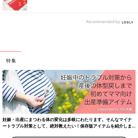
Recommended by
特集
【医師監修】赤ちゃんが吐く原因と対処
法、受診のタイミングと心配な病気をチ
ェック
赤ちゃんは胃の形状や機能が未発達なので、飲
んだり食べたりしたものをすぐに吐いたりしま
す。とはいえ、大量に吐いたり、頻繁に吐く場
合は心配になりますよね。赤ちゃんが吐く原因
や心配な嘔吐（おうと）の見分け方、上手な対
考えられる主な病気
処法とホームケアのポイントなどを「かたおか
小児科クリニック」院長の片岡正先生に教えて
いただきました。
妊娠・出産にまつわる体の変化は多岐にわたります。そんなマイナ
・
ウイルス性胃腸炎・乳児下痢症（にゅうじけりしょう）
ートラブル対策として、絶対教えたい！保存版アイテムを紹介しま
・
細菌性腸炎・食中毒
す。
・
腸重積症（ちょうじゅうせきしょう）