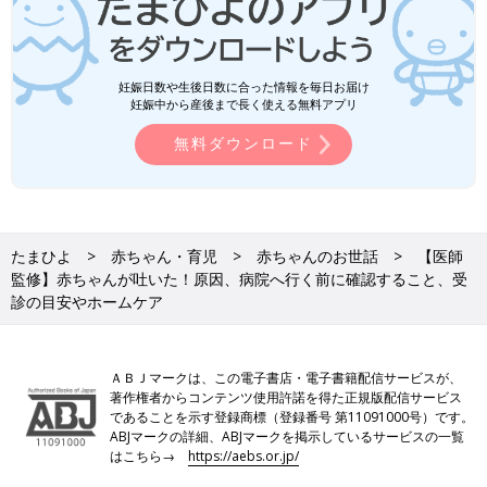
妊娠日数や生後日数に合った情報を毎日お届け
妊娠中から産後まで長く使える無料アプリ
体温を測り、元気があるか、食欲があるか、機嫌はいいかなど、
無料ダウンロード
全身の症状を確認します。また、発熱のほか、下痢、せき、鼻
水、発疹などの症状がないかも観察します。
3．吐く様子や吐いたものの量を観察
たまひよ
赤ちゃん・育児
赤ちゃんのお世話
【医師
監修】赤ちゃんが吐いた！原因、病院へ行く前に確認すること、受
診の目安やホームケア
ＡＢＪマークは、この電子書店・電子書籍配信サービスが、
著作権者からコンテンツ使用許諾を得た正規版配信サービス
であることを示す登録商標（登録番号 第11091000号）です。
ABJマークの詳細、ABJマークを掲示しているサービスの一覧
はこちら→
https://aebs.or.jp/