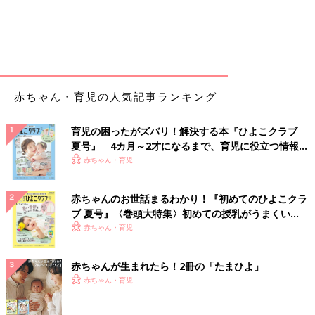
吐く回数が少なくても熱がある、ぐったりしている、意識がぼん
やりしている、
けいれん
を起こす、機嫌が悪い、水分がとれない
などの症状が出たら受診しましょう。また緑色のもの（胆汁）を
吐いたら、腸閉塞の疑いがあるので緊急で受診します。
赤ちゃん・育児の人気記事ランキング
赤ちゃんが吐いてしまう主な原因と対処
法
育児の困ったがズバリ！解決する本『ひよこクラブ
母乳・ミルクを飲んだあとに吐いたり、授乳と
夏号』 4カ月～2才になるまで、育児に役立つ情報が
関係なく吐くことがあったり･･･。赤ちゃんが
いっぱい！
赤ちゃん・育児
吐くと「何の病気？」と心配になりますね。嘔
吐にも病気が原因のものと、心配ないものがあ
ります。その違いや、受診の目安、吐いたあと
赤ちゃんのお世話まるわかり！『初めてのひよこクラ
吐いたとき すぐにしてあげること
のケアについても紹介します。
ブ 夏号』〈巻頭大特集〉初めての授乳がうまくい
く！ おっぱい・ミルクの基本と夏のトラブル 解決テ
赤ちゃん・育児
顔を横に向け、吐いたものを取り除き、衣類をきれいにす
ク
る
赤ちゃんが生まれたら！2冊の「たまひよ」
赤ちゃん・育児