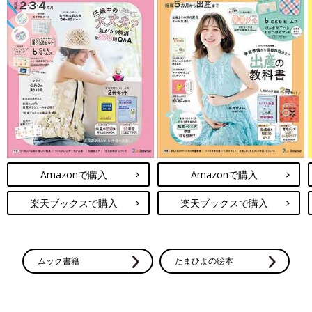
Amazonで購入
Amazonで購入
楽天ブックスで購入
楽天ブックスで購入
ムック書籍
たまひよの絵本
嘔吐が続いて水分がとれないと脱水の心配が出てきます。おっぱ
いやミルク、麦茶、湯冷ましなどの水分を与えてみます。水分が
とれない場合は受診します。