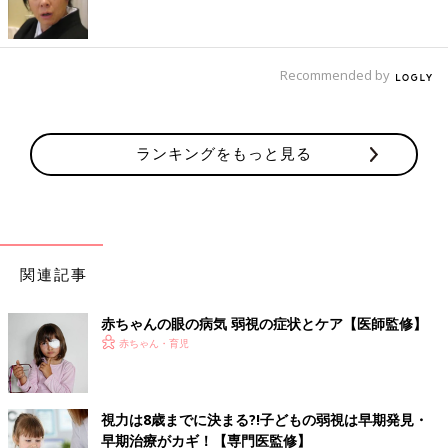
網膜の手前でピントが合い、近くは見えるのに遠くへいくほどピ
ンボケになります。強い近視の場合、弱視の原因になることがあ
ります。
Recommended by
乱視
ランキングをもっと見る
角膜のカーブが均等でなく、一方向がぼやけたり、ゆがんで見え
たりします。強い乱視の場合、弱視の原因になることがありま
す。
【医師監修】かかりやすいから要注意！
赤ちゃんの目と鼻の病気、受診の目安と
関連記事
おうちケア
「目やにが多い」「なかなか鼻水が止まらな
い」…赤ちゃんの目や鼻のトラブルは、わりと
赤ちゃんの眼の病気 弱視の症状とケア【医師監修】
多く起こりがち。ほうってはおけない、目と鼻
赤ちゃん・育児
の病気について、小児科医の山中龍宏先生に教
えていただきました。
監修／横田俊一郎 先生
■赤ちゃん 眼の病気
視力は8歳までに決まる?!子どもの弱視は早期発見・
早期治療がカギ！【専門医監修】
・
結膜炎