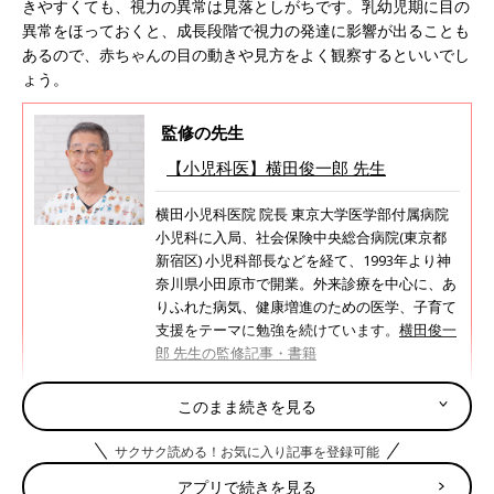
きやすくても、視力の異常は見落としがちです。乳幼児期に目の
異常をほっておくと、成長段階で視力の発達に影響が出ることも
あるので、赤ちゃんの目の動きや見方をよく観察するといいでし
ょう。
監修の先生
【小児科医】横田俊一郎 先生
横田小児科医院 院長 東京大学医学部付属病院
小児科に入局、社会保険中央総合病院(東京都
新宿区) 小児科部長などを経て、1993年より神
奈川県小田原市で開業。外来診療を中心に、あ
りふれた病気、健康増進のための医学、子育て
支援をテーマに勉強を続けています。
横田俊一
郎 先生の監修記事・書籍
このまま続きを見る
サクサク読める！お気に入り記事を登録可能
赤ちゃんの病気 屈折異常（くっせついじょう）っ
アプリで続きを見る