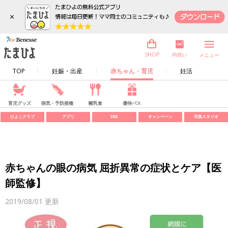
×
内祝い
SHOP
メニュー
TOP
妊娠・出産
赤ちゃん・育児
妊活
育児グッズ
病気・予防接種
離乳食
優待パス
ひよこクラブ
アプリ
SNS
キャンペーン
写真スタジオ
赤ちゃんの眼の病気 屈折異常の症状とケア【医
師監修】
2019/08/01
更新