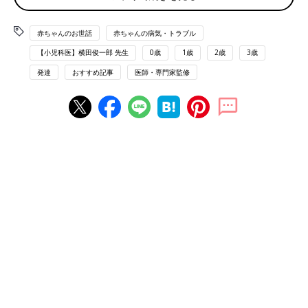
て？
赤ちゃんのお世話
赤ちゃんの病気・トラブル
赤ちゃんが物を見るときに不自然な様子があれば早めに眼科医に
【小児科医】横田俊一郎 先生
0歳
1歳
2歳
3歳
相談を。
発達
おすすめ記事
医師・専門家監修
屈折異常の主な症状
・物の見方が不自然
屈折異常になりやすい月齢・年齢
新生児期～
屈折異常になりやすい季節
通年（春・夏・秋・冬）
【医師監修】赤ちゃんの目 充血、腫れ
（はれ）、目の動きがおかしい…症状か