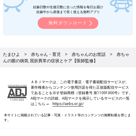
妊娠日数や生後日数に合った情報を毎日お届け
妊娠中から産後まで長く使える無料アプリ
無料ダウンロード
たまひよ
赤ちゃん・育児
赤ちゃんのお世話
赤ちゃ
んの眼の病気 屈折異常の症状とケア【医師監修】
ＡＢＪマークは、この電子書店・電子書籍配信サービスが、
著作権者からコンテンツ使用許諾を得た正規版配信サービス
であることを示す登録商標（登録番号 第11091000号）です。
ABJマークの詳細、ABJマークを掲示しているサービスの一覧
はこちら→
https://aebs.or.jp/
本サイトに掲載されている記事・写真・イラスト等のコンテンツの無断転載を禁じま
す。