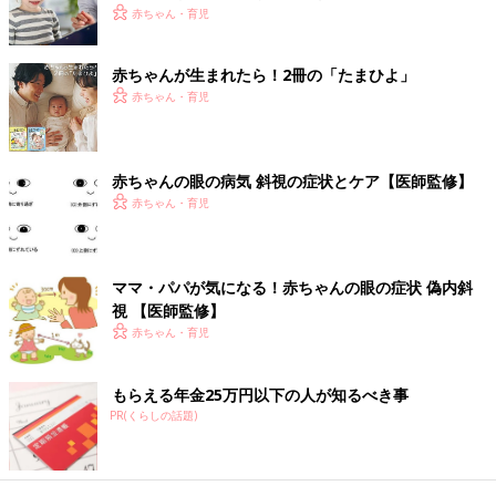
赤ちゃん・育児
・
先天性鼻涙管閉塞症
・
急性涙嚢炎
・
斜視
赤ちゃんが生まれたら！2冊の「たまひよ」
・
さかさまつげ・睫毛内反症
赤ちゃん・育児
・
麦粒腫・ものもらい
・
霰粒腫
・
屈折異常
赤ちゃんの眼の病気 斜視の症状とケア【医師監修】
・
弱視
赤ちゃん・育児
■ママ・パパが気になる！赤ちゃん 眼の症状
・
偽内斜視
ママ・パパが気になる！赤ちゃんの眼の症状 偽内斜
赤ちゃんがかかりやすい病気・症状別・予防接種・お薬ガイド
視 【医師監修】
赤ちゃん・育児
▼赤ちゃん・子どもの病気とホームケアにおすすめの本
もらえる年金25万円以下の人が知るべき事
PR(くらしの話題)