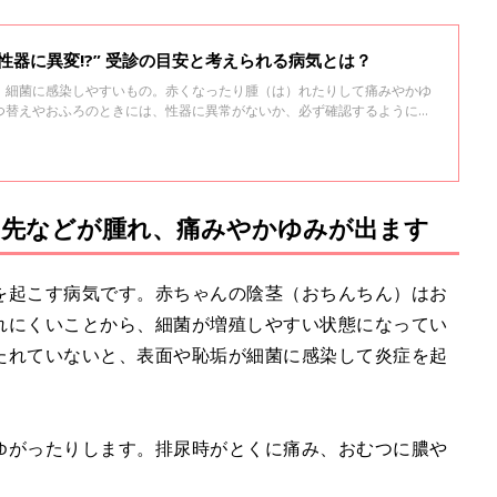
性器に異変!?” 受診の目安と考えられる病気とは？
、細菌に感染しやすいもの。赤くなったり腫（は）れたりして痛みやかゆ
つ替えやおふろのときには、性器に異常がないか、必ず確認するようにし
になる症状、それに合わせた受診の目安とタイミングなどを、小児科医の
きました。
の先などが腫れ、痛みやかゆみが出ます
を起こす病気です。赤ちゃんの陰茎（おちんちん）はお
れにくいことから、細菌が増殖しやすい状態になってい
たれていないと、表面や恥垢が細菌に感染して炎症を起
ゆがったりします。排尿時がとくに痛み、おむつに膿や