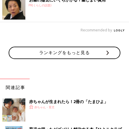
う）
PR(くらしの話題)
・
外陰炎（がいいんえん）・膣炎（ちつえん）
・
陰唇癒合（いんしんゆごう）
記事監修／【小児科医】横田俊一郎 先生
Recommended by
赤ちゃんがかかりやすい病気・症状別・予防接種・お薬ガイド
▼赤ちゃん・子どもの病気とホームケアにおすすめの本
ランキングをもっと見る
関連記事
赤ちゃんが生まれたら！2冊の「たまひよ」
赤ちゃん・育児