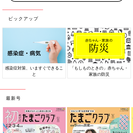
け。同じ出産月のママ同士で情報交換したり、励ましあったりで
きる「ルーム」や、写真だけでは伝わらない”できごと”を簡単に
記録できる「成長きろく」も大人気！
ピックアップ
ダウンロード（無料）
育児中におススメの本
最新! 初めての育児新百科 (ベネッセ・ムック たまひよブッ
クス たまひよ新百科シリーズ)
感染症対策、いますぐできるこ
「もしものときの」赤ちゃん・
大人気「新百科シリーズ」の「育児新百科」がリニューアル！
と
家族の防災
新生児から
3歳
まで、月齢別に毎日の赤ちゃんの成長の様子とマ
マ＆パパができることを徹底紹介。
毎日のお世話を基本からていねいに解説。
最新号
新生児期からのお世話も写真でよくわかる！ 月齢別に、体・心
の成長とかかわりかたを掲載。
ワンオペおふろの手順など、ママ・パパの「困った！」を具体的
なテクで解決。
予防接種や乳幼児健診、事故・けがの予防と対策、病気の受診の