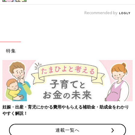
があるのが、男の子赤ちゃんの「おちんちん」
のお手入れです。
初回公開日 2019/4/1
Recommended by
育児中におススメのアプリ
アプリ「まいにちのたまひよ」
特集
妊娠・出産・育児にかかる費用やもらえる補助金・助成金をわかり
やすく解説！
妊娠日数・生後日数に合わせて専門家のアドバイスを毎日お届
連載一覧へ