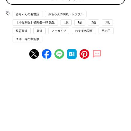
あると、「どうしたんだろう…」と心配になり
ませんか？ 男の子赤ちゃんの性器で起こりが
赤ちゃんのお世話
赤ちゃんの病気・トラブル
ちな6つの病気について、小児科医の山中龍宏
赤ちゃんの埋没陰茎 こんな病気
先生にうかがいました。
【小児科医】横田俊一郎 先生
0歳
1歳
2歳
3歳
発育発達
発達
アーカイブ
おすすめ記事
男の子
おちんちんが皮膚の下に埋もれ、ないように見える状態
医師・専門家監修
おちんちんが皮膚の下に埋もれ、外に出ていない状態のため、お
ちんちんがないように見えてしまいます。程度が強い場合は手術
で形成します。
【医師監修】“赤ちゃんの性器に異変!?”
受診の目安と考えられる病気とは？
赤ちゃんの性器は未発達のため、細菌に感染し
やすいもの。赤くなったり腫（は）れたりして
痛みやかゆみを伴うことがあるので、おむつ替
えやおふろのときには、性器に異常がないか、
必ず確認するようにして。男の子と女の子の性
■赤ちゃん 泌尿器・性器の病気
器で気になる症状、それに合わせた受診の目安
とタイミングなどを、小児科医の山中龍宏先生
に解説していただきました。
・
尿路感染症（にょうろかんせんしょう）