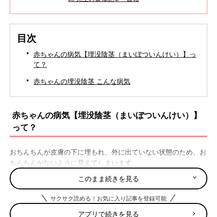
目次
赤ちゃんの病気【埋没陰茎（まいぼついんけい）】っ
て？
赤ちゃんの埋没陰茎 こんな病気
赤ちゃんの病気【埋没陰茎（まいぼついんけい）】
って？
おちんちんが皮膚の下に埋もれ、外に出ていない状態のため、お
ちんちんがないように見えてしまいます。
このまま続きを見る
【医師監修】わが子の性器に悩むママ必
見！男の子赤ちゃんの性器の病気を小児
サクサク読める！お気に入り記事を登録可能
科医が解説
「おちんちんがいつもと違う。何で？」同性で
アプリで続きを見る
はないママは、男の子の性器に気になることが