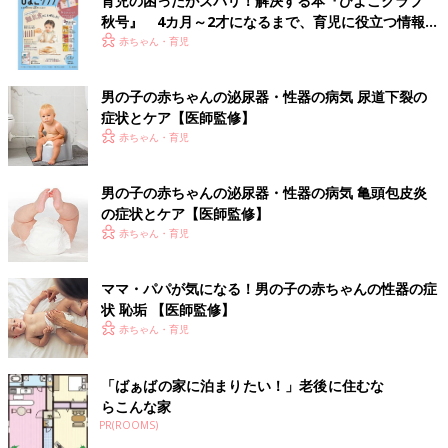
育児の困ったがズバリ！解決する本『ひよこクラブ
秋号』 4カ月～2才になるまで、育児に役立つ情報が
いっぱい！
赤ちゃん・育児
男の子の赤ちゃんの泌尿器・性器の病気 尿道下裂の
症状とケア【医師監修】
赤ちゃん・育児
Amazonで購入
男の子の赤ちゃんの泌尿器・性器の病気 亀頭包皮炎
の症状とケア【医師監修】
楽天ブックスで購入
赤ちゃん・育児
※表記している、月齢・年齢、季節、症状の様子などはあくまで
一般的な目安です。
ママ・パパが気になる！男の子の赤ちゃんの性器の症
※この情報は、2019年4月のものです。
状 恥垢 【医師監修】
赤ちゃん・育児
男の子赤ちゃんの性器、「むく派」「む
かない派」のメリット、デメリット解説
「ばぁばの家に泊まりたい！」老後に住むな
ママたちにとって異性である男の子。それだけ
らこんな家
に「わからない」「不安」といろいろに迷うこ
PR(ROOMS)
ともあるでしょう。さて、中でも毎回一番反響