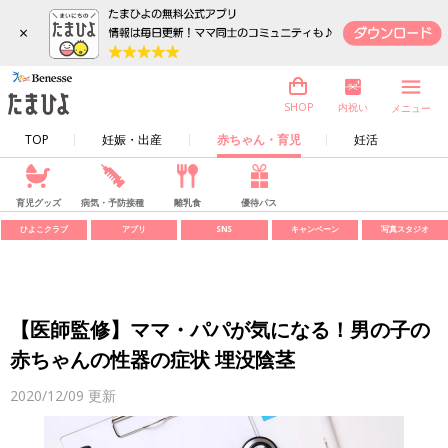
×
内祝い
SHOP
メニュー
TOP
妊娠・出産
赤ちゃん・育児
妊活
育児グッズ
病気・予防接種
離乳食
優待パス
ひよこクラブ
アプリ
SNS
キャンペーン
写真スタジオ
【医師監修】ママ・パパが気になる！男の子の
赤ちゃんの性器の症状 埋没陰茎
2020/12/09
更新