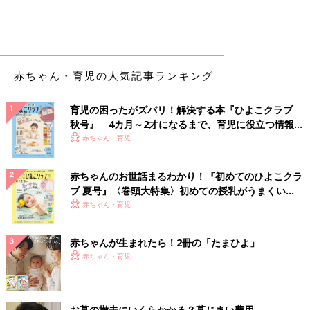
・
水腎症（すいじんしょう）
・
膀胱尿管逆流症（ぼうこうにょうかんぎゃくりゅうしょう）
■男の子の病気
赤ちゃん・育児の人気記事ランキング
・
包茎（ほうけい）
・
亀頭包皮炎（きとうほうひえん）
育児の困ったがズバリ！解決する本『ひよこクラブ
・
尿道下裂（にょうどうかれつ）
秋号』 4カ月～2才になるまで、育児に役立つ情報が
・
停留精巣（ていりゅうせいそう）・停留睾丸（ていりゅうこう
いっぱい！
赤ちゃん・育児
がん）
■気になる！男の子の症状
赤ちゃんのお世話まるわかり！『初めてのひよこクラ
ブ 夏号』〈巻頭大特集〉初めての授乳がうまくい
・
恥垢（ちこう）
く！ おっぱい・ミルクの基本と夏のトラブル 解決テ
赤ちゃん・育児
・
傍尿道口嚢胞（ぼうにょうどうこうのうほう）
ク
・
埋没陰茎（まいぼついんけい）
赤ちゃんが生まれたら！2冊の「たまひよ」
・
コラム・男の子のおちんちんについて教えて！
赤ちゃん・育児
■女の子の病気
・
陰嚢水腫（いんのうすいしゅ）・精巣水瘤（せいそうすいりゅ
お墓の撤去にいくらかかる？墓じまい費用