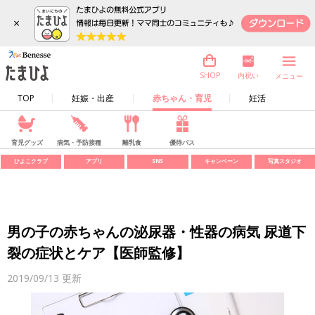
×
内祝い
SHOP
メニュー
TOP
妊娠・出産
赤ちゃん・育児
妊活
育児グッズ
病気・予防接種
離乳食
優待パス
ひよこクラブ
アプリ
SNS
キャンペーン
写真スタジオ
男の子の赤ちゃんの泌尿器・性器の病気 尿道下
裂の症状とケア【医師監修】
2019/09/13
更新