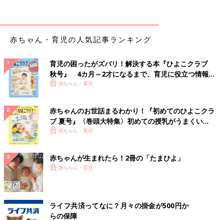
することもあります。
外性器の先天的発育不全が原因で、男の子の300人に1人程度が
発症するという報告もあります。遺伝子の異常や環境ホルモンが
赤ちゃん・育児の人気記事ランキング
影響しているなどの説も出ていますが、今のところ発症の詳しい
メカニズムは不明です。
育児の困ったがズバリ！解決する本『ひよこクラブ
秋号』 4カ月～2才になるまで、育児に役立つ情報が
【医師監修】わが子の性器に悩むママ必
いっぱい！
赤ちゃん・育児
見！男の子赤ちゃんの性器の病気を小児
科医が解説
「おちんちんがいつもと違う。何で？」同性で
赤ちゃんのお世話まるわかり！『初めてのひよこクラ
はないママは、男の子の性器に気になることが
ブ 夏号』〈巻頭大特集〉初めての授乳がうまくい
あると、「どうしたんだろう…」と心配になり
く！ おっぱい・ミルクの基本と夏のトラブル 解決テ
赤ちゃん・育児
ませんか？ 男の子赤ちゃんの性器で起こりが
ちな6つの病気について、小児科医の山中龍宏
ク
赤ちゃんの尿道下裂 治療
先生にうかがいました。
赤ちゃんが生まれたら！2冊の「たまひよ」
赤ちゃん・育児
多くの場合、1歳前後までに正しい位置に尿道口をつくる手術を
行います。手術にかかる時間は、症状が軽ければ2時間程度、重
い場合で4～5時間程度です。入院期間は病院によってさまざま
ライフ共済ってなに？月々の掛金が500円か
で、2日～2週間程度と幅があります。手術を行えば普通の状態で
らの保障
排尿でき、将来、正常な性生活も営めるようになります。