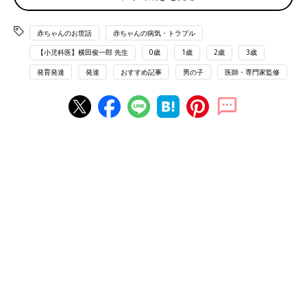
尿道下裂になりやすい季節
赤ちゃんのお世話
赤ちゃんの病気・トラブル
【小児科医】横田俊一郎 先生
0歳
1歳
2歳
3歳
通年（春・夏・秋・冬）
発育発達
発達
おすすめ記事
男の子
医師・専門家監修
【医師監修】“赤ちゃんの性器に異変!?”
受診の目安と考えられる病気とは？
赤ちゃんの性器は未発達のため、細菌に感染し
やすいもの。赤くなったり腫（は）れたりして
痛みやかゆみを伴うことがあるので、おむつ替
えやおふろのときには、性器に異常がないか、
必ず確認するようにして。男の子と女の子の性
赤ちゃんの尿道下裂 尿の出口が本来とは違う位置
器で気になる症状、それに合わせた受診の目安
にあります
とタイミングなどを、小児科医の山中龍宏先生
に解説していただきました。
男の子の外性器の病気です。排尿するための外尿道口が本来ある
べき亀頭の先ではなく、陰茎の中間や根元にあるため尿が前方に
飛ばず、立って排尿できません。さらに、陰茎が勃起したとき下
に曲がってしまうため、将来、正常な性生活を営めなくなり、不
妊の原因になることもあります。停留精巣や鼠径ヘルニアを併発