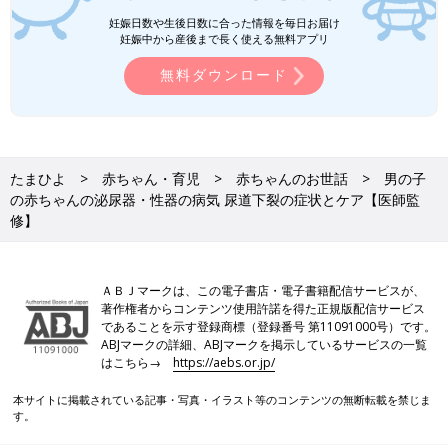
妊娠日数や生後日数に合った情報を毎日お届け
妊娠中から産後まで長く使える無料アプリ
無料ダウンロード
たまひよ
赤ちゃん・育児
赤ちゃんのお世話
男の子
の赤ちゃんの泌尿器・性器の病気 尿道下裂の症状とケア【医師監
修】
ＡＢＪマークは、この電子書店・電子書籍配信サービスが、
著作権者からコンテンツ使用許諾を得た正規版配信サービス
であることを示す登録商標（登録番号 第11091000号）です。
ABJマークの詳細、ABJマークを掲示しているサービスの一覧
はこちら→
https://aebs.or.jp/
本サイトに掲載されている記事・写真・イラスト等のコンテンツの無断転載を禁じま
す。