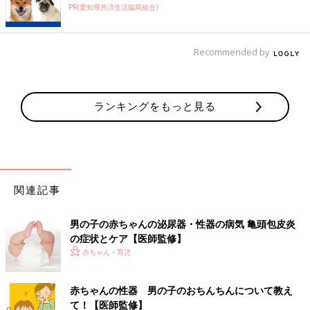
PR(愛知県共済生活協同組合)
尿道下裂と診断された男の子の中には、まれに膣や子宮を持つ半
陰陽（性器の形が男とも女ともつかず、両方の性の特徴を併せ持
Recommended by
つ異常）が見られます。その場合は、染色体や尿中ホルモンの検
査を行って診断します。
男の子赤ちゃんの性器、「むく派」「む
ランキングをもっと見る
かない派」のメリット、デメリット解説
ママたちにとって異性である男の子。それだけ
に「わからない」「不安」といろいろに迷うこ
ともあるでしょう。さて、中でも毎回一番反響
があるのが、男の子赤ちゃんの「おちんちん」
のお手入れです。
関連記事
監修／横田俊一郎 先生
■赤ちゃん 泌尿器・性器の病気
男の子の赤ちゃんの泌尿器・性器の病気 亀頭包皮炎
・
尿路感染症（にょうろかんせんしょう）
の症状とケア【医師監修】
・
水腎症（すいじんしょう）
赤ちゃん・育児
・
膀胱尿管逆流症（ぼうこうにょうかんぎゃくりゅうしょう）
赤ちゃんの性器 男の子のおちんちんについて教え
■男の子の病気
て！【医師監修】