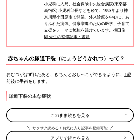
小児科に入局、社会保険中央総合病院(東京都
新宿区) 小児科部長などを経て、1993年より神
奈川県小田原市で開業。外来診療を中心に、あ
りふれた病気、健康増進のための医学、子育て
支援をテーマに勉強を続けています。
横田俊一
郎 先生の監修記事・書籍
赤ちゃんの尿道下裂（にょうどうかれつ）って？
おむつがはずれたあと、きちんとおしっこができるように、
1歳
前後に手術をします。
尿道下裂の主な症状
・おしっこの出口が先端にない
このまま続きを見る
尿道下裂になりやすい月齢・年齢
サクサク読める！お気に入り記事を登録可能
アプリで続きを見る
先天性