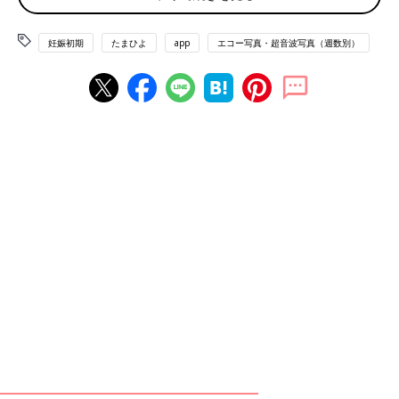
薄茶色のおりもの（出血）があり、気になって産院へ電話。「と
りあえず、診察へ」と言われて受診しましたが、
妊娠初期
によく
妊娠初期
たまひよ
app
エコー写真・超音波写真（週数別）
ある程度の出血だから大丈夫とのこと。出血止めの薬だけ処方さ
れました。ちょうどこの時、エコーで白い小さな粒を確認。「こ
れが赤ちゃんに成長していきます」と先生に聞いて、愛しさでエ
コー写真をしばらく眺めていました。夫に見せたら、「ちっこ
い」と笑っていました。
なつさんの妊娠6週目のエコー写真