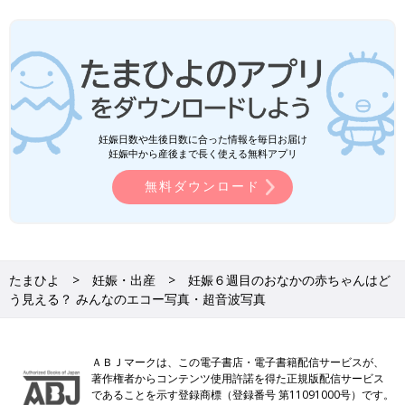
マダムまかろんさんの妊娠6週目のエコー写真 分娩
する病院を決定
妊娠日数や生後日数に合った情報を毎日お届け
妊娠中から産後まで長く使える無料アプリ
無料ダウンロード
たまひよ
妊娠・出産
妊娠６週目のおなかの赤ちゃんはど
う見える？ みんなのエコー写真・超音波写真
「5回目の体外受精で妊娠」エコー写真で綴る “高齢妊婦が赤ちゃんに出会うま
で“の泣き笑い日記
ＡＢＪマークは、この電子書店・電子書籍配信サービスが、
著作権者からコンテンツ使用許諾を得た正規版配信サービス
体調は何も変化はないので、相変わらず妊娠している実感はわか
であることを示す登録商標（登録番号 第11091000号）です。