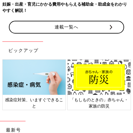
妊娠・出産・育児にかかる費用やもらえる補助金・助成金をわかり
やすく解説！
連載一覧へ
産院選びから出産まで、わからないことだらけ。終わってみると充実したマタニテ
ィーライフ
ピックアップ
不安な1週間を過ごし、2回目の健診。心拍が確認できました。母
子手帳取得の許可ももらえ、やっと妊娠したと言えるとホッとし
ました。安心したのもつかの間、早く分娩を申し込まないと、予
約がいっぱいになるということで、里帰り出産か、今の
産院
かを
判断しなければならず、実家近くの産院を見学したりと慌ただし
い時期でした。結局、今の産院で出産してから里帰りすることに
しました。
感染症対策、いますぐできるこ
「もしものときの」赤ちゃん・
と
家族の防災
水野谷つむぎさんの妊娠6週目のエコー写真 心音
が確認できた！
最新号