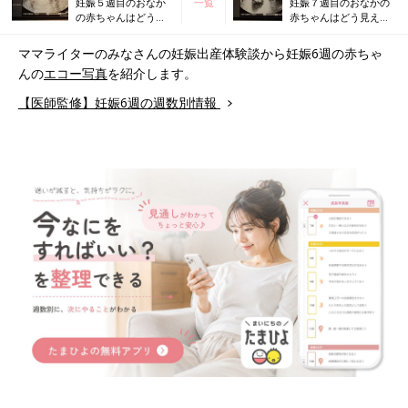
妊娠５週目のおなか
一覧
妊娠７週目のおなかの
の赤ちゃんはどう見
赤ちゃんはどう見え
える？ みんなのエコ
る？ みんなのエコー写
ー写真・超音波写真
真・超音波写真
ママライターのみなさんの妊娠出産体験談から妊娠6週の赤ちゃ
んの
エコー写真
を紹介します。
【医師監修】妊娠6週の週数別情報