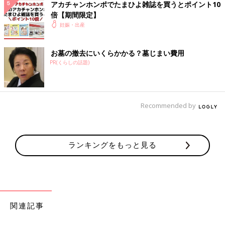
アカチャンホンポでたまひよ雑誌を買うとポイント10
倍【期間限定】
妊娠・出産
お墓の撤去にいくらかかる？墓じまい費用
PR(くらしの話題)
Recommended by
エコー写真とともに綴る、愛しい我が子との“絆”を実感した妊娠期～ママと娘の
265日～
ランキングをもっと見る
「ちゃんと大きくなっているかな？胎嚢の中に赤ちゃんは見える
かな？」不安な気持ちで内診台へ上がり、思わず手を組んで祈っ
てしまいました。先生のとっても嬉しそうな「おー、いたいた」
という声にほっと胸を撫で下ろし、ピコピコ動くベビちゃん（
胎
児
ネーム）の心拍を見ながら、「現実なのかな？」と信じられな
関連記事
い気持ちでいっぱいでした。
私にとって4度目の妊娠陽性反応、そして初めての心拍確認！1つ