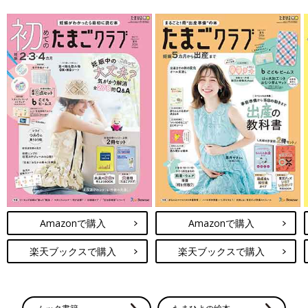
宝物の息子とはおなかのなかで対面してた！エコー写真で出会いからこれまでを振
Amazonで購入
Amazonで購入
り返る
心音確認ができました。卵大の子宮の中にいて、1cmにも満たな
楽天ブックスで購入
楽天ブックスで購入
い大きさだと教えてもらいました。
Chisatoさんの妊娠6週目のエコー写真 心拍確認で