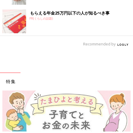
エコー写真とともに綴る、愛しい我が子との“絆”を実感した妊娠期～ママと娘の
もらえる年金25万円以下の人が知るべき事
265日～
PR(くらしの話題)
心拍確認から数日後、腰痛と少量の出血が起こり、急遽クリニッ
クへ。「お願い…なんとかしがみついていてね…」と、祈る気持
ちで診察を受けましたが、ベビちゃんは無事でした。たった数日
での急成長に不安も吹き飛びました。
Recommended by
赤ちゃんがママから栄養をもらう“ホワイトリング”も見え、まさ
に天使のようでした（笑）。
クリコさんの妊娠6週目のエコー写真
特集