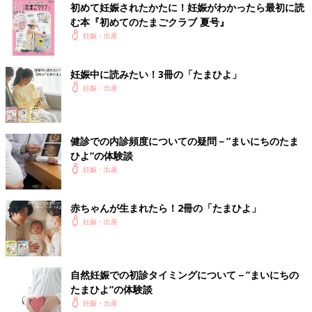
初めて妊娠されたかたに！妊娠がわかったら最初に読
の大きな壁を乗り越えたと同時に、妊娠が継続するのかと、不安
む本『初めてのたまごクラブ 夏号』
な気持ちと闘う日々も続くのでした…。
妊娠・出産
Tomomiさんの妊娠6週目のエコー写真 4日で
妊娠中に読みたい！3冊の「たまひよ」
3.9mmも成長！！
妊娠・出産
健診での内診頻度についての疑問－”まいにちのたま
ひよ”の体験談
妊娠・出産
赤ちゃんが生まれたら！2冊の「たまひよ」
妊娠・出産
自然妊娠での初診タイミングについて－”まいにちの
たまひよ”の体験談
妊娠・出産