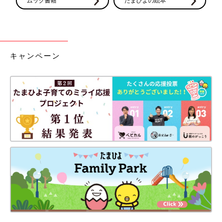
ムック書籍
たまひよの絵本
一安心
キャンペーン
エコー写真がある時代に、出産できて良かった！おなかにいる時から“赤ちゃんは
かわいい”
妊娠5週目ごろ、妊娠検査薬で陽性反応が出たので病院に行った
ところ、まだ妊娠と確定されず、妊娠6週の健診できちんと確定
されて一安心しました。