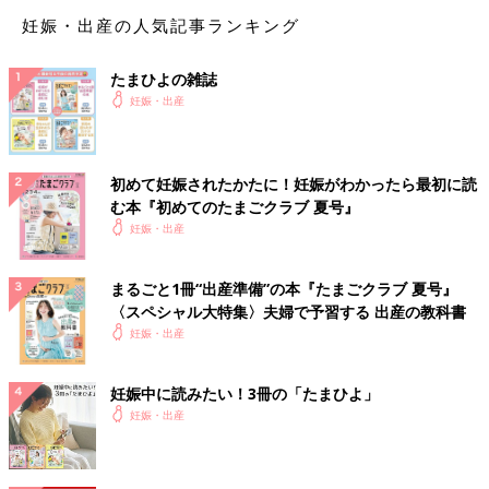
妊娠・出産の人気記事ランキング
直前でまさかの性転換？みんなの予想を裏切り、ある日突然男の子になった我が子
たまひよの雑誌
妊娠・出産
妊娠発覚！2ミリくらいですと言われる。
転職活動中、「そういえば生理が来てないな。もしかして」と思
い、レディースクリニックに行きました。診察してみると妊娠し
初めて妊娠されたかたに！妊娠がわかったら最初に読
ており、すでに6週でした。子どもは将来いずれと思っていまし
む本『初めてのたまごクラブ 夏号』
たが、結婚もまだまだ先のことだと思っていたので心の準備が全
妊娠・出産
くできておらず、正直ショックで「どうしよう」と思いました。
呆然としながらもエコー写真を見てだんだん産みたいという決心
まるごと1冊“出産準備”の本『たまごクラブ 夏号』
がついてきました。
〈スペシャル大特集〉夫婦で予習する 出産の教科書
妊娠・出産
Tomomiさんの妊娠6週目のエコー写真 心拍確認で
きました
妊娠中に読みたい！3冊の「たまひよ」
妊娠・出産