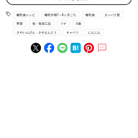
刊）より抜粋。情報は書籍掲載時のものです。
離乳食 7,8ヶ月[もぐもぐ期] 進め方、食材別レシピ、離乳食動画
離乳食レシピ
離乳中期7～8ヶ月ごろ
離乳食
タンパク質
きほんの離乳食
野菜
魚・魚加工品
ツナ
0歳
さやいんげん・さやえんどう
キャベツ
にんじん
離乳食中期 7～8ヶ月ごろ おすすめレシピ
かぶとサーモンのミルク煮 作り方・レ
シピ 離乳食中期 7～8ヶ月ごろ【動画】
調理も簡単で、とろみがある“かぶ”は離乳食に
使いたい食材のひとつ。鉄分豊富なサーモンと
組み合わせれば、栄養たっぷりの１品が完
成！ 粉ミルクをプラスすれば、味もまろやか
になりますよ。
鶏グリーンピースコーンうどん 作り方・
レシピ 離乳食中期 7～8ヶ月ごろ【動
画】
離乳食7,8ヶ月ごろにおすすめ、「鶏グリーン
ピースコーンうどん」レシピをご紹介。 のっけ
るだけで作れちゃう栄養満点の離乳食レシピを
紹介。赤ちゃんが食べやすい“うどん”メニュー
は、マンネリ防止にも最適です。クリームコー