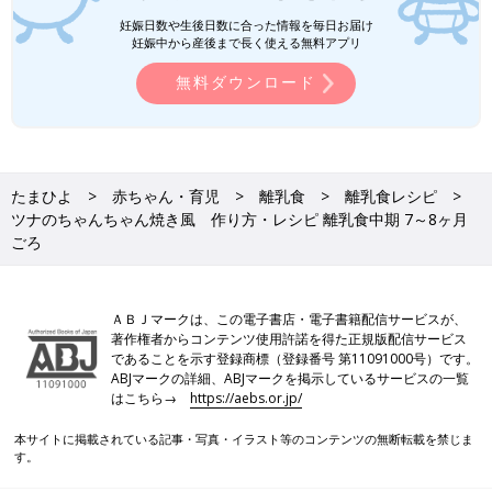
妊娠日数や生後日数に合った情報を毎日お届け
いつから？進め方は？初期から完了期まで 食材・レシピも動画
妊娠中から産後まで長く使える無料アプリ
で分かる きほんの離乳食
無料ダウンロード
たまひよ
赤ちゃん・育児
離乳食
離乳食レシピ
ツナのちゃんちゃん焼き風 作り方・レシピ 離乳食中期 7～8ヶ月
ごろ
ＡＢＪマークは、この電子書店・電子書籍配信サービスが、
著作権者からコンテンツ使用許諾を得た正規版配信サービス
であることを示す登録商標（登録番号 第11091000号）です。
ABJマークの詳細、ABJマークを掲示しているサービスの一覧
はこちら→
https://aebs.or.jp/
本サイトに掲載されている記事・写真・イラスト等のコンテンツの無断転載を禁じま
す。