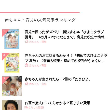
ンは、調理もラクで、味もまろやかになる優秀
卵と野菜のおかゆ 作り方・レシピ 離乳
食材です。ぜひ使ってみて。
食中期 7～8ヶ月ごろ【動画】
離乳食7,8ヶ月ごろにおすすめ、「これ1品で栄
養満点！ 卵と野菜のおかゆ」レシピをご紹介。
赤ちゃん・育児の人気記事ランキング
今回は、冷蔵庫にある定番食材で、のっけるだ
けで作れちゃう一品です。見た目もカラフルな
育児の困ったがズバリ！解決する本『ひよこクラブ
離乳食で、赤ちゃんの食欲も刺激されること間
違いなし！？
ひき肉とほうれん草の煮込みうどん 作
夏号』 4カ月～2才になるまで、育児に役立つ情報が
り方・レシピ 離乳食中期 7～8ヶ月ごろ
いっぱい！
赤ちゃん・育児
【動画】
離乳食７，８ヶ月ごろ ひき肉とほうれん草の
煮込みうどん
赤ちゃんのお世話まるわかり！『初めてのひよこクラ
ブ 夏号』〈巻頭大特集〉初めての授乳がうまくい
く！ おっぱい・ミルクの基本と夏のトラブル 解決テ
赤ちゃん・育児
ク
ヨーグルトのパンがゆ 作り方・レシピ
離乳食中期 7～8ヶ月ごろ【動画】
赤ちゃんが生まれたら！2冊の「たまひよ」
離乳食7,8ヶ月ごろにおすすめ、「自然の甘み
赤ちゃん・育児
でみんな大好き！ ヨーグルトのパンがゆ」レシ
ピをご紹介。 離乳食のおかゆに慣れてきた
ら、“パンがゆ”メニューにトライしてみて
は！？おかゆが苦手な子にもおすすめ！ヨーグ
お墓の撤去にいくらかかる？墓じまい費用
魚のおすすめレシピ 離乳食中期 7～8ヶ月ごろ
ルトからタンパク質がとれるので、これ1品で
PR(くらしの話題)