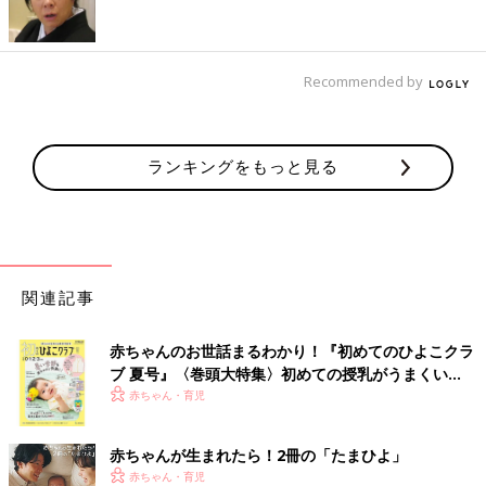
栄養バランスばっちりの時短レシピです。
かぶとサーモンのミルク煮 作り方・レ
シピ 離乳食中期 7～8ヶ月ごろ【動画】
Recommended by
調理も簡単で、とろみがある“かぶ”は離乳食に
使いたい食材のひとつ。鉄分豊富なサーモンと
組み合わせれば、栄養たっぷりの１品が完
成！ 粉ミルクをプラスすれば、味もまろやか
ランキングをもっと見る
になりますよ。
しらす入りマッシュポテト 作り方・レ
シピ 離乳食中期 7～8ヶ月ごろ
7,8ヶ月ごろから使える、野菜や果物などビタ
ミン類を含む食材を使った、体の調子を整える
ビタミンのレシピをご紹介。しらす入りマッシ
関連記事
ュポテト
赤ちゃんのお世話まるわかり！『初めてのひよこクラ
鮭のおろし煮 作り方・レシピ 離乳食
ブ 夏号』〈巻頭大特集〉初めての授乳がうまくい
中期 7～8ヶ月ごろ
く！ おっぱい・ミルクの基本と夏のトラブル 解決テ
赤ちゃん・育児
7,8ヶ月ごろから使える、魚、肉、豆腐などタ
ク
ンパク質を含む食材を使った、体をつくるタン
パク質のレシピをご紹介。鮭のおろし煮
赤ちゃんが生まれたら！2冊の「たまひよ」
赤ちゃん・育児