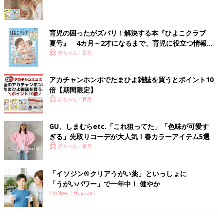
白身魚と青梗菜のひたひた煮 作り方・
レシピ 離乳食中期 7～8ヶ月ごろ
育児の困ったがズバリ！解決する本『ひよこクラブ
7,8ヶ月ごろから使える、魚、肉、豆腐などタ
ンパク質を含む食材を使った、体をつくるタン
夏号』 4カ月～2才になるまで、育児に役立つ情報が
パク質のレシピをご紹介。白身魚と青梗菜のひ
いっぱい！
赤ちゃん・育児
たひた煮
ツナ&白菜のミルク煮 作り方・レシピ
アカチャンホンポでたまひよ雑誌を買うとポイント10
倍【期間限定】
離乳食中期 7～8ヶ月ごろ
赤ちゃん・育児
7,8ヶ月ごろから使える、魚、肉、豆腐などタ
ンパク質を含む食材を使った、体をつくるタン
パク質のレシピをご紹介。ツナ&白菜のミルク
GU、しまむらetc.「これ狙ってた」「色味が可愛す
煮
ぎる」先取りコーデが大人気！春カラーアイテム5選
離乳食中期 7～8ヶ月・もぐもぐ期 の離乳食レシピをもっとみる
赤ちゃん・育児
「イソジン®クリアうがい薬」といっしょに
たまひよの離乳食の本
「うがいパワー」で一年中！ 健やか
PR(iNova｜Hugkum)