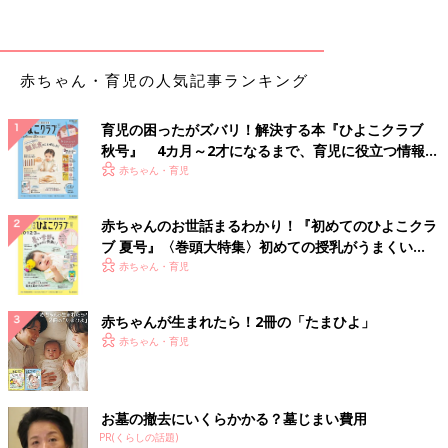
9～11ヶ月ごろから使える、野菜や果物などビ
タミン類を含む食材を使った、体の調子を整え
るビタミンのレシピをご紹介。パプリカとなす
のみそミルク炒め
赤ちゃん・育児の人気記事ランキング
ほうれん草としらすのあえもの 作り
方・レシピ 離乳食後期9～11ヶ月ごろ
育児の困ったがズバリ！解決する本『ひよこクラブ
9～11ヶ月ごろから使える、野菜や果物などビ
秋号』 4カ月～2才になるまで、育児に役立つ情報が
タミン類を含む食材を使った、体の調子を整え
いっぱい！
赤ちゃん・育児
るビタミンのレシピをご紹介。ほうれん草とし
らすのあえもの
赤ちゃんのお世話まるわかり！『初めてのひよこクラ
りんごとレーズン入りきんとん 作り
ブ 夏号』〈巻頭大特集〉初めての授乳がうまくい
方・レシピ 離乳食後期9～11ヶ月ごろ
く！ おっぱい・ミルクの基本と夏のトラブル 解決テ
赤ちゃん・育児
ク
9～11ヶ月ごろから使える、野菜や果物などビ
タミン類を含む食材を使った、体の調子を整え
赤ちゃんが生まれたら！2冊の「たまひよ」
るビタミンのレシピをご紹介。りんごとレーズ
赤ちゃん・育児
ン入りきんとん
乳製品のおすすめレシピ 離乳食後期 9～11ヶ月ごろ
お墓の撤去にいくらかかる？墓じまい費用
PR(くらしの話題)
ブロッコリー入りパングラタン 作り