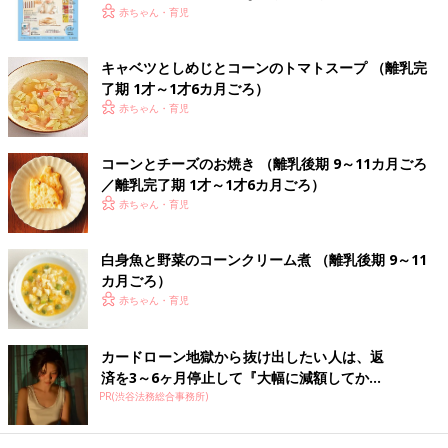
いっぱい！
赤ちゃん・育児
ろ
9～11ヶ月ごろから使える、米、めん、パンな
ど炭水化物を含む食材を使った、エネルギー源
になる炭水化物のレシピをご紹介。ブロッコリ
キャベツとしめじとコーンのトマトスープ （離乳完
ーとトマトのチキンピラフ
了期 1才～1才6カ月ごろ）
赤ちゃん・育児
トマトソースのスパゲティ 作り方・レ
シピ 離乳食後期9～11ヶ月ごろ
9～11ヶ月ごろから使える、米、めん、パンな
コーンとチーズのお焼き （離乳後期 9～11カ月ごろ
ど炭水化物を含む食材を使った、エネルギー源
／離乳完了期 1才～1才6カ月ごろ）
になる炭水化物のレシピをご紹介。トマトソー
赤ちゃん・育児
スのスパゲティ
離乳食後期 9～11ヶ月・かみかみ期 の離乳食レシピをもっとみ
白身魚と野菜のコーンクリーム煮 （離乳後期 9～11
る
カ月ごろ）
赤ちゃん・育児
たまひよの離乳食の本
カードローン地獄から抜け出したい人は、返
済を3～6ヶ月停止して『大幅に減額してか...
PR(渋谷法務総合事務所)