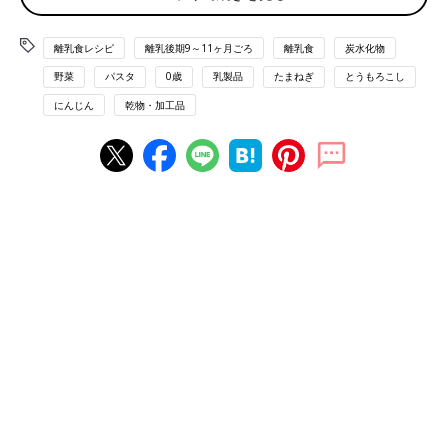
食動画 きほんの離乳食
離乳食レシピ
離乳後期9～11ヶ月ごろ
離乳食
炭水化物
おすすめレシピ 離乳食後期 9～11ヶ月ごろ
野菜
パスタ
0歳
乳製品
たまねぎ
とうもろこし
にんじん
乾物・加工品
9〜11ヶ月ごろの離乳食★レンチンだけ
でOK！簡単レシピ４選【管理栄養士監
修】
下ごしらえだけでなく、複数食材を一緒にゆで
たり蒸したり、仕上げの加熱にも活用できる電
子レンジ調理。今回は、火を使わずにパパッと
できる、9〜11ヶ月の離乳食におすすめの簡単
レシピをご紹介します。
野菜と春雨の中国風スープ【9～11ヶ月
ごろの離乳食レシピ】
9～11ヶ月ごろから使える、野菜や果物などビ
タミン類を含む食材を使った、体の調子を整え
るビタミンのレシピをご紹介。野菜と春雨の中
国風スープ
パプリカとなすのみそミルク炒め 作り
方・レシピ 離乳食後期9～11ヶ月ごろ