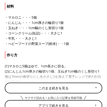
材料
・マカロニ・・・5個
・にんじん・・・1cm厚さの輪切り1個
・玉ねぎ・・・1cm幅のくし形切り1個
・コーンクリーム(缶詰)・・・大さじ1
・牛乳・・・大さじ1
・べビーフードの野菜スープ(粉末)・・1袋
作り方
(1)マカロニ5個はゆで、1cm長さに切る。
(2)にんじん1cm厚さの輪切り1個、玉ねぎ1cm幅のくし形切り1
個は7mmの角切りにし水小さじ2を加えて電子レンジで約1分20
秒加熱する。
(3)(2)にコーンクリーム(缶詰)・牛乳各大さじ1、規定量の湯で溶
このまま続きを見る
いたべビーフードの野菜スープ(粉末)1袋を加えて混ぜ、電子レ
ンジでさらに約20秒加熱する。(1)を加えて混ぜ合わせる。
サクサク読める！お気に入り記事を登録可能
離乳食後期 9～11ヶ月[かみかみ期] 進め方、食材別レシピ、離乳
アプリで続きを見る