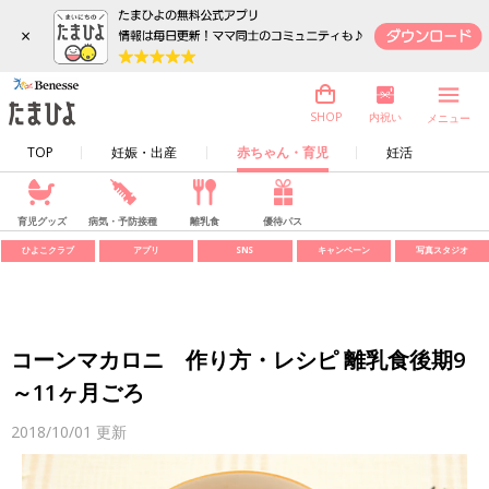
×
内祝い
SHOP
メニュー
TOP
妊娠・出産
赤ちゃん・育児
妊活
育児グッズ
病気・予防接種
離乳食
優待パス
ひよこクラブ
アプリ
SNS
キャンペーン
写真スタジオ
コーンマカロニ 作り方・レシピ 離乳食後期9
～11ヶ月ごろ
2018/10/01
更新