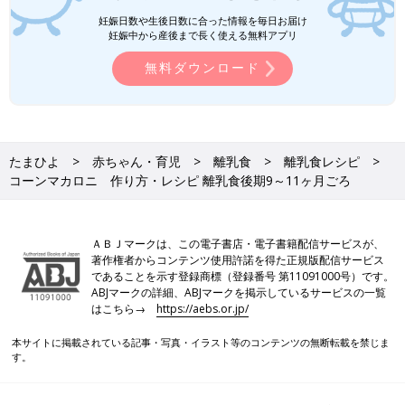
で分かる きほんの離乳食
妊娠日数や生後日数に合った情報を毎日お届け
妊娠中から産後まで長く使える無料アプリ
無料ダウンロード
たまひよ
赤ちゃん・育児
離乳食
離乳食レシピ
コーンマカロニ 作り方・レシピ 離乳食後期9～11ヶ月ごろ
ＡＢＪマークは、この電子書店・電子書籍配信サービスが、
著作権者からコンテンツ使用許諾を得た正規版配信サービス
であることを示す登録商標（登録番号 第11091000号）です。
ABJマークの詳細、ABJマークを掲示しているサービスの一覧
はこちら→
https://aebs.or.jp/
本サイトに掲載されている記事・写真・イラスト等のコンテンツの無断転載を禁じま
す。