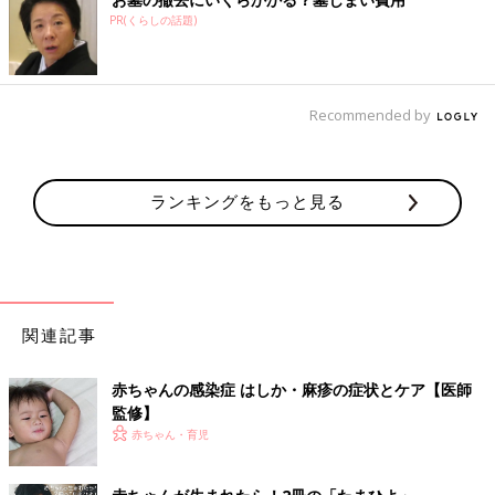
たときにはほとんど感染力はないので保育園への通園も可能で
PR(くらしの話題)
す。
代表的な薬
Recommended by
・非ステロイド系抗炎症薬入り塗り薬（スタデルム軟膏など）
【医師監修】“赤ちゃんの肌トラブル”受
ランキングをもっと見る
診の目安は？考えられる病気は？
赤ちゃんの肌はバリアー機能が未発達。そのた
め、汗や汚れ、乾燥などの刺激で、トラブルを
起こしがちです。虫刺されやアレルギー、全身
性の病気の症状により、トラブルが起きること
も。心配な肌トラブルとはどのような状態か、
関連記事
監修／横田俊一郎 先生
受診の目安や考えられる病気などについて、小
児科医の山中龍宏先生に伺いました。
■赤ちゃん 感染症
赤ちゃんの感染症 はしか・麻疹の症状とケア【医師
・
突発性発疹（とっぱつせいほっしん）
監修】
・
インフルエンザ
赤ちゃん・育児
・
はしか・麻疹
・
水ぼうそう・水痘（すいとう）