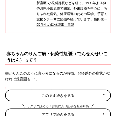
新宿区) 小児科部長などを経て、1993年より神
奈川県小田原市で開業。外来診療を中心に、あ
りふれた病気、健康増進のための医学、子育て
支援をテーマに勉強を続けています。
横田俊一
郎 先生の監修記事・書籍
赤ちゃんのりんご病・伝染性紅斑（でんせんせいこ
うはん）って？
頰がりんごのように真っ赤になるのが特徴。発疹以外の症状がな
ければ
保育園
もOK。
りんご病・伝染性紅斑の主な症状
このまま続きを見る
・発疹
サクサク読める！お気に入り記事を登録可能
アプリで続きを見る
りんご病・伝染性紅斑になりやすい月齢・年齢