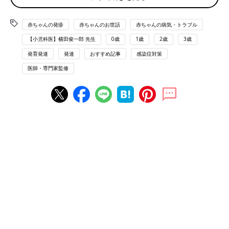
3歳～
赤ちゃんの発疹
赤ちゃんのお世話
赤ちゃんの病気・トラブル
【小児科医】横田俊一郎 先生
0歳
1歳
2歳
3歳
りんご病・伝染性紅斑になりやすい季節
発育発達
発達
おすすめ記事
感染症対策
医師・専門家監修
通年（春・夏・秋・冬）
赤ちゃんのほっぺが赤い。これって病
気？
ふと赤ちゃんを見ると、「あれれ、ほっぺが真
っ赤！」と気づくことってありますよね。「着
せすぎ？ 暑いの？」「えっ、もしかして風
邪？ 熱があるの？」などと心配になることも
あるかもしれません。そこで、時々、見かける
赤ちゃんのりんご病・伝染性紅斑 頰が真っ赤にな
赤ちゃんの赤いほっぺについて、「ひよこクラ
り、体の発疹がレース状に拡大
ブ」の人気連載「すくすく成長日記」の監修で
おなじみ、小児科医の若江恵利子先生に聞いて
みました。
ウイルスの感染によって発症します。両側の頰がりんごのように
真っ赤になり、続いて腕や太もも、おしりにも発疹が出てきま
す。最初はこまかい発疹が出ますが、そのうちほかの発疹とくっ