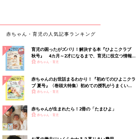
つき、レース状の網目模様になって拡大していきます。かゆみを
感じることもありますが、それほど強くはありません。
2歳未満でかかることはあまりなく、主に幼児～小学校の低学年
に多く見られます。妊婦がかかると、まれにおなかの赤ちゃんが
胎児
水腫という病気にかかる危険性があります。妊娠中は感染し
赤ちゃん・育児の人気記事ランキング
ないように注意しましょう。
育児の困ったがズバリ！解決する本『ひよこクラブ
小児救命救急センター24時【りんご病
秋号』 4カ月～2才になるまで、育児に役立つ情報が
（伝染性紅斑）】
いっぱい！
赤ちゃん・育児
発熱などはなく、元気はあるようですが、赤い
発疹（ほっしん）が心配だという1才10カ月の
女の子を抱っこした母親が徒歩で救急外来に来
赤ちゃんのお世話まるわかり！『初めてのひよこクラ
られています」と、当直が始まったばかりの時
ブ 夏号』〈巻頭大特集〉初めての授乳がうまくい
間に救急受付から電話があった。「すぐに行く
く！ おっぱい・ミルクの基本と夏のトラブル 解決テ
赤ちゃん・育児
赤ちゃんのりんご病・伝染性紅斑 治療＆ホームケア
ので、受診受け付けをするように」と指示し
ク
て、救急室に急いだ。
赤ちゃんが生まれたら！2冊の「たまひよ」
頰の赤みも体の発疹も7～10日くらいで自然に治まっていきます
赤ちゃん・育児
が、強いかゆみや関節の痛みを伴うときは薬を処方してもらいま
しょう。日光浴や入浴で発疹がひどくなることがあるので、紫外
線を避け、入浴はシャワーで洗い流す程度にしましょう。発疹以
外に症状がなければ普通に生活していても大丈夫です。発疹が出
お墓の撤去にいくらかかる？墓じまい費用