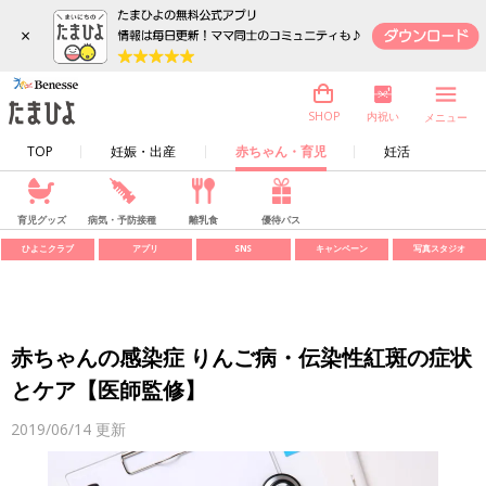
×
内祝い
SHOP
メニュー
TOP
妊娠・出産
赤ちゃん・育児
妊活
育児グッズ
病気・予防接種
離乳食
優待パス
ひよこクラブ
アプリ
SNS
キャンペーン
写真スタジオ
赤ちゃんの感染症 りんご病・伝染性紅斑の症状
とケア【医師監修】
2019/06/14
更新