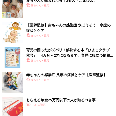
赤ちゃんが生まれたら！2冊の「たまひよ」
・
おたふくかぜ・流行性耳下腺炎（りゅうこうせいじかせんえ
赤ちゃん・育児
ん）
・
風疹（ふうしん）
・
りんご病・伝染性紅斑（でんせんせいこうはん）
【医師監修】赤ちゃんの感染症 水ぼうそう・水痘の
・
RSウイルス感染症
症状とケア
・
ヘルパンギーナ
赤ちゃん・育児
・
手足口病（てあしくちびょう）
・
アデノウイルス感染症・咽頭結膜熱（いんとうけつまくね
つ）・プール熱
育児の困ったがズバリ！解決する本『ひよこクラブ
・
溶連菌感染症（ようれんきんかんせんしょう）
秋号』 4カ月～2才になるまで、育児に役立つ情報が
いっぱい！
赤ちゃん・育児
赤ちゃんがかかりやすい病気・症状別・予防接種・お薬ガイド
▼赤ちゃん・子どもの病気とホームケアにおすすめの本
赤ちゃんの感染症 風疹の症状とケア【医師監修】
赤ちゃん・育児
もらえる年金25万円以下の人が知るべき事
PR(くらしの話題)