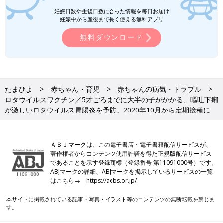
■予防接種に関する関連記事
妊娠日数や生後日数に合った情報を毎日お届け
・
予防接種とワクチンの大切な役割・予防接種の歴史について知
妊娠中から産後まで長く使える無料アプリ
ろう
無料ダウンロード
・
定期接種と任意接種のこと 日本の予防接種の現状
・
生ワクチンと不活化ワクチンの違いと、ワクチンの接種方法に
ついて
・
ヒブ（Hib、インフルエンザ菌ｂ型）ワクチン／重症化しやす
い細菌性髄膜炎を、肺炎球菌ワクチンとともに予防する
たまひよ
赤ちゃん・育児
赤ちゃんの病気・トラブル
・
肺炎球菌（15価または20価結合型）ワクチン／ヒブととも
ロタウイルスワクチン／5才ごろまでに大半の子がかかる、嘔吐下痢
に、重い後遺症のリスクがある細菌性髄膜炎を予防する
が激しいロタウイルス胃腸炎を予防。2020年10月から定期接種に
・
B型肝炎ワクチン／将来の慢性肝炎や肝硬変、肝臓がんなどの
リスクを予防。ママがかかっていなくても接種を
・
ロタウイルスワクチン／5才ごろまでに大半の子がかかる、嘔
ＡＢＪマークは、この電子書店・電子書籍配信サービスが、
吐下痢が激しいロタウイルス胃腸炎を予防。2020年10月から定
著作権者からコンテンツ使用許諾を得た正規版配信サービス
期接種に
であることを示す登録商標（登録番号 第11091000号）です。
・
四種混合ワクチン／4種類を合わせた混合ワクチン。4つの病気
ABJマークの詳細、ABJマークを掲示しているサービスの一覧
はこちら→
https://aebs.or.jp/
の免疫をつけることができます
・
五種混合ワクチン／５種類を合わせた混合ワクチン。５つの病
本サイトに掲載されている記事・写真・イラスト等のコンテンツの無断転載を禁じま
気の免疫をつけることができます
す。
・
BCGワクチン／ママから免疫をもらえない結核を予防する