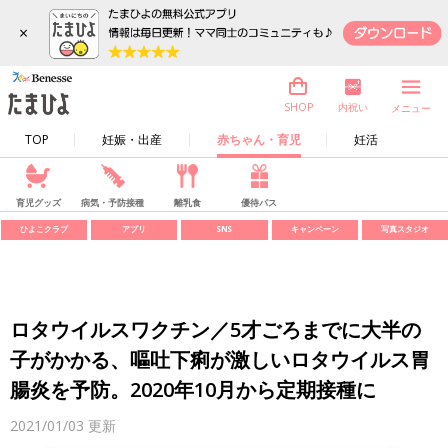
×
内祝い
SHOP
メニュー
TOP
妊娠・出産
赤ちゃん・育児
妊活
育児グッズ
病気・予防接種
離乳食
優待パス
ひよこクラブ
アプリ
SNS
キャンペーン
写真スタジオ
ロタウイルスワクチン／5才ごろまでに大半の
子がかかる、嘔吐下痢が激しいロタウイルス胃
腸炎を予防。2020年10月から定期接種に
2021/01/03
更新