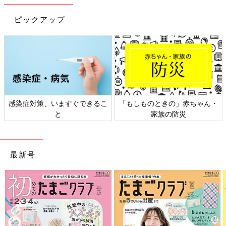
・かかりやすい季節は？…冬～春（日本では4月がピーク）
・かかりやすい年齢・月齢は？…6ヶ月～2才
ピックアップ
・主な症状は？…下痢、嘔吐、発熱
・感染力は？…非常に強い
・ママからの移行免疫は？…6ヶ月ごろまで有効
ロタウイルスが原因の感染性胃腸炎で、ウイルスの潜伏期間は1
～2日。発症すると下痢、嘔吐、発熱などの症状が現れます。患
者の4分の3が0～2才児で、
0才
代ではママからの免疫がなくなる
6ヶ月以上に多くなります。
感染症対策、いますぐできるこ
「もしものときの」赤ちゃん・
と
家族の防災
日本での発症は冬から春に多くなります。20年前の発症のピーク
は冬でしたが、近年では4月と春先になってきています。
【症状・経過は？】治療薬はなく水分補給で脱水を予防す
最新号
るのみ。たいていは1週間程度で回復します
根本的な治療薬はなく、脱水症状を防ぐために水分補給などをし
て回復を待ちます。ほとんどが1週間程度で回復しますが、発症
中と回復後の1週間はうんちにウイルスが排出。感染力が強く、
石けんでの手洗いやアルコール消毒だけでは完全に感染を予防す