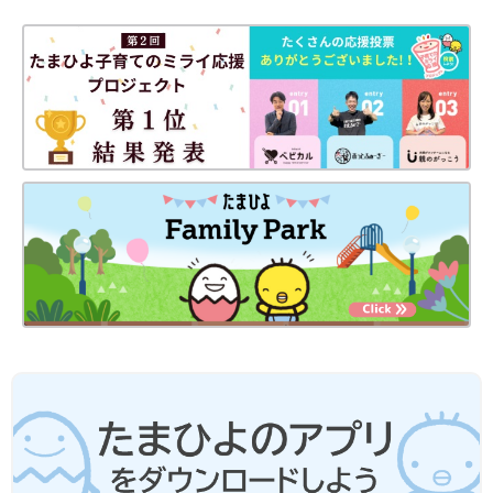
染症で小児科外来を受診するとされており、この推計に基づいて
人口統計から患者数を計算すると、日本の患者数は年間80万人ぐ
らいで、そのうち15～43人に１人（2万6500～7万8000人ほど）
が入院していると推計されています。
国内でのロタウイルス胃腸炎による死亡例は近年、年間数人とご
くまれですが、WHO（世界保健機関）によると、2013年には
21.5万人（19.7～23.3万人）がロタウイルス胃腸炎で死亡してい
ると報告されています。
ロタウイルスは非常に感染力が強く、就学前までに大半の子ども
がロタウイルスに感染したことがあると言われています。治療薬
はないので、かかってしまうと、重い下痢症で入院する可能性が
あります。ワクチンを接種できる期間が短いので、確実に予防接
種を受けられるように計画することが重要です。
情報提供／多屋馨子先生
取材・文／東裕美、ひよこクラブ編集部
●記事の内容は掲載当時の情報で、現在と異なる場合がありま
す。