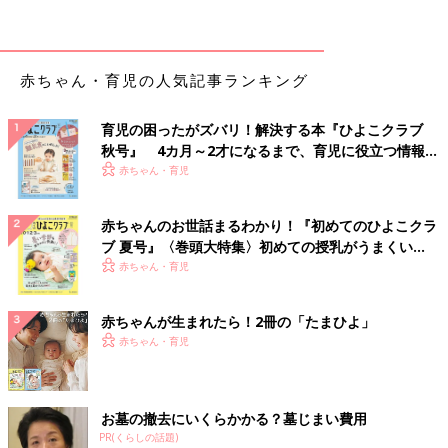
スタート。12年に3回接種のワクチンも承認されました。
なお、重症複合型免疫不全症※１の赤ちゃん、腸重積症※２にかか
ったことがある赤ちゃん、先天性消化管障害（メッケル憩室※３
など）を持っている赤ちゃんは接種できません（治療が完了した
赤ちゃん・育児の人気記事ランキング
赤ちゃんは接種可能）。
育児の困ったがズバリ！解決する本『ひよこクラブ
※１重症複合型免疫不全症：先天的にＴ細胞の数や機能に異常が
秋号』 4カ月～2才になるまで、育児に役立つ情報が
あり、またＢ細胞の抗体産生も不十分な病気。
いっぱい！
赤ちゃん・育児
※２腸重積症：腸の一部が、腸の内部へ入り込んでしまうことで
起こる症状。
※３メッケル憩室：小腸の中間部分にみられる袋状の突起物。
赤ちゃんのお世話まるわかり！『初めてのひよこクラ
ブ 夏号』〈巻頭大特集〉初めての授乳がうまくい
＜2020年10月から定期接種に＞
く！ おっぱい・ミルクの基本と夏のトラブル 解決テ
赤ちゃん・育児
2020年10月から定期接種になりましたが、対象になるのは20年8
ク
月以降に生まれた赤ちゃん。7月までに生まれた赤ちゃんは、生
赤ちゃんが生まれたら！2冊の「たまひよ」
後2ヶ月になったら任意接種でロタウイルスワクチンを受けまし
赤ちゃん・育児
ょう。
【予防接種の受け方と時期は？】ワクチンの種類で接種回
お墓の撤去にいくらかかる？墓じまい費用
数が変わります
PR(くらしの話題)