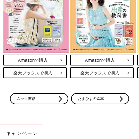
ることはできず、家庭内で感染が広がる恐れがあります。
【合併症・後遺症は？】脳症を合併すると、重度の後遺症
が出ることがあります
●合併症
初感染のときが最も症状が重く、重度の下痢や嘔吐による脱水症
状や
けいれん
、肝機能障害、腎不全、脳症などの合併症を起こす
ことがあります。脱水症状がひどい場合や合併症を併発した場合
Amazonで購入
Amazonで購入
は、入院治療が必要です。
楽天ブックスで購入
楽天ブックスで購入
●後遺症
合併症として脳症が引き起こされると、ダメージを受けた脳の部
位により、意識障害、記憶障害、知能障害、失語症、運動まひな
どの後遺症が出ることがあります。
ムック書籍
たまひよの絵本
【患者数・罹患率は？】就学前の子どもの半数がかかって
います
キャンペーン
厚生労働省によると、就学前の子どもの約半数がロタウイルス感