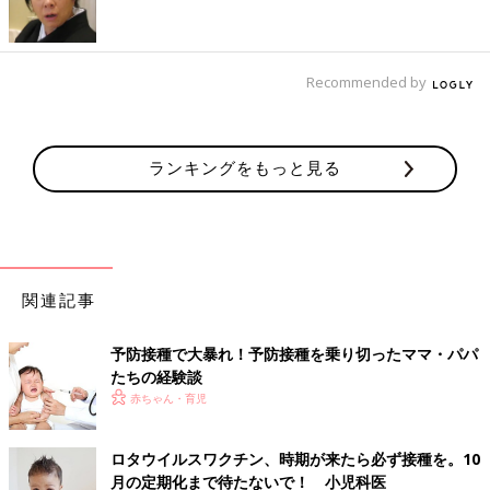
現在、日本では「ロタリックス®」「ロタテック®」の２種類の
ロタウイルスワクチンが承認されています。
ロタウイルス胃腸炎の主な原因となるロタウイルスにはG1、G
Recommended by
２、G３、G４と、P1A〔８〕を含むG９などの型があり、「ロタ
リックス®」はG1の１価ワクチンですが、ほかの型も一緒に予防
します。「ロタテック®」は5つの型すべてを含む５価ワクチン
ランキングをもっと見る
です。
「ロタリックス®」は2回接種、「ロタテック®」は3回接種しま
す。
どちらも6週から接種可能で、「ロタリックス®」は24週まで
に、「ロタテック®」は32週までに接種を終わらせる必要があり
関連記事
ます。どちらのワクチンも初回接種は14週6日までに受けること
が大切です。それ以降は、腸重積症の発症頻度が高くなるため、
予防接種で大暴れ！予防接種を乗り切ったママ・パパ
接種はしません。
たちの経験談
どちらのワクチンを扱っているかは医療機関によって異なりま
赤ちゃん・育児
す。どちらかで受け始めたら、最後まで同じワクチンを受けま
す。途中で変更はできません。引っ越しなどでどうしても同じ種
類のワクチンを受けられない場合は、お住まいの市区町村に相談
ロタウイルスワクチン、時期が来たら必ず接種を。10
してください。
月の定期化まで待たないで！ 小児科医