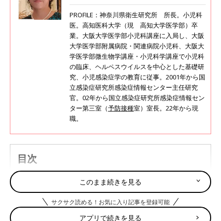
PROFILE：神奈川県衛生研究所 所長。小児科
医。高知医科大学（現 高知大学医学部）卒
業。大阪大学医学部小児科講座に入局し、大阪
大学医学部附属病院・関連病院小児科、大阪大
学医学部微生物学講座・小児科学講座で小児科
の臨床、ヘルペスウイルスを中心とした基礎研
究、小児感染症学の教育に従事。2001年から国
立感染症研究所感染症情報センター主任研究
官。02年から国立感染症研究所感染症情報セン
ター第三室（
予防接種
室）室長。22年から現
職。
目次
ロタウイルスワクチンの初回接種は、14週6日までに
このまま続きを見る
終わらせることが重要
ロタウイルス胃腸炎とはどんな病気？
サクサク読める！お気に入り記事を登録可能
アプリで続きを見る