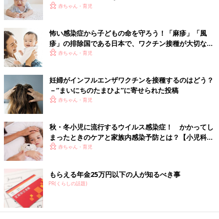
赤ちゃん・育児
【おすすめの受け方は？】初回は遅くとも14週6日までに
接種して
怖い感染症から子どもの命を守ろう！「麻疹」「風
疹」の排除国である日本で、ワクチン接種が大切な理
初回接種は、2ヶ月のときヒブ、肺炎球菌（13価結合型）ワクチ
由とは？【小児科医】
赤ちゃん・育児
ンなどと同時接種するのがおすすめ。同時接種ができなくても、
初回接種は遅くとも出生14週6日後までに受けましょう。
妊婦がインフルエンザワクチンを接種するのはどう？
－”まいにちのたまひよ”に寄せられた投稿
＜注意！接種できる期間を過ぎると受けられなくなります＞
赤ちゃん・育児
通常、予防接種は推奨の月齢・年齢を過ぎても接種可能ですが、
ロタウイルスワクチンは接種できる期間が決められていて、その
秋・冬小児に流行するウイルス感染症！ かかってし
週齢を過ぎると受けられなくなります。接種指定時期を過ぎてか
まったときのケアと家族内感染予防とは？【小児科医
ら接種すると、接種後に腸重積症を発症するリスクが高まるとさ
監修】
赤ちゃん・育児
れるからです。
接種できる期間がとても短いので、できるだけ早くかかりつけの
小児科医と相談し、接種スケジュールを立てることが大切です。
もらえる年金25万円以下の人が知るべき事
PR(くらしの話題)
【効果の持続期間は？】発症後の重症化を防ぐ効果があり
ます