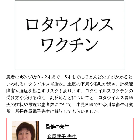
患者の4分の3が0～
2才
児で、5才までにほとんどの子がかかると
いわれるロタウイルス胃腸炎。重度の下痢や嘔吐が続き、肝機能
障害や脳症を起こすリスクもあります。ロタウイルスワクチンの
受け方や受ける時期、副反応などについてと、ロタウイルス胃腸
炎の症状や最近の患者数について、小児科医で神奈川県衛生研究
所 所長多屋馨子先生に解説してもらいました。
監修の先生
多屋馨子 先生