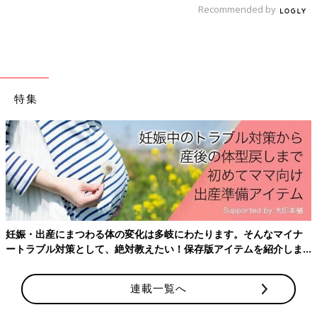
Recommended by
発症を完全に予防するワクチンではありませんが、発症後の重症
化を防ぐ効果が期待できます。とくに、症状が最も重くなる初回
感染時の重症化を予防します。
【副反応は？】発熱、下痢などが出ることがあります
特集
発熱、刺激に対して敏感になる、下痢、嘔吐などの症状が報告さ
れていますが、いずれも程度は軽いものです。
接種時期が遅くなると腸重積症を起こす頻度が高くなるので、1
回目はできるだけ12週までに、どんなに遅くとも14週6日までに
受けてください。
＜接種後のおむつ替えに注意して＞
接種1週間後くらいをピークに平均10日ほどは、うんちの中にロ
妊娠・出産にまつわる体の変化は多岐にわたります。そんなマイナ
タウイルスが排出されます。ロタウイルスは大人にも感染するの
ートラブル対策として、絶対教えたい！保存版アイテムを紹介しま
で、おむつ替え後の手洗いは徹底して行いましょう。
す。
ロタウイルス胃腸炎とはどんな病気？
連載一覧へ