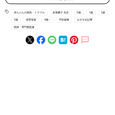
こ、こぼさないで！！高級な予防接種を
ほとんどこぼした話【子育てなめてまし
赤ちゃんの病気・トラブル
多屋馨子 先生
0歳
1歳
2歳
た日記#13】
生後2ヶ月ごろになると始まる予防接種。スケ
3歳
発育発達
4歳～
予防接種
おすすめ記事
ジュールも悩みものですが、任意の予防接種は
どうしようか考えてしまいますよね…中でもロ
医師・専門家監修
タウイルスの予防接種は高額で経口接種だった
ため、接種日はドキドキが止まりませんでし
ロタウイルスワクチンの初回接種は、14週6日まで
た。
に終わらせることが重要
・定期接種（2020年10月から）
・生ワクチン
・経口接種（スポイトのようなワクチン容器から、直接口に入れ
て飲ませる）
ロタウイルスは感染力が強く、5才までに95％以上の乳幼児が感
染し、感染すると激しい嘔吐下痢症状が現れるロタウイルス胃腸
炎を引き起こします。
諸外国では、ロタウイルス胃腸炎はワクチンによって予防するの
が一般的で、日本でも2011年に2回接種のワクチンが任意接種で