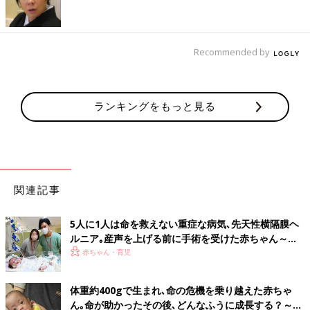
Recommended by
ランキングをもっと見る
関連記事
5人に1人は命を救えない重症な病気､先天性横隔膜ヘ
ルニア｡産声を上げる前に手術を受けた赤ちゃん～新
生児医療の現場から～【新生児科医･豊島勝昭】
赤ちゃん・育児
Amazonで購入
体重約400gで生まれ､命の危機を乗り越えた赤ちゃ
楽天ブックスで購入
ん｡命が助かったその後､どんなふうに成長する？～新