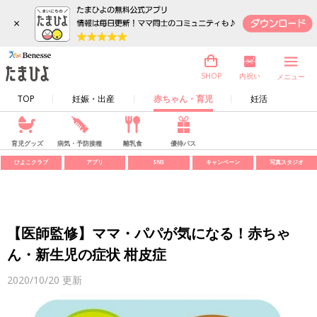
×
内祝い
SHOP
メニュー
TOP
妊娠・出産
赤ちゃん・育児
妊活
育児グッズ
病気・予防接種
離乳食
優待パス
ひよこクラブ
アプリ
SNS
キャンペーン
写真スタジオ
【医師監修】ママ・パパが気になる！赤ちゃ
ん・新生児の症状 柑皮症
2020/10/20
更新