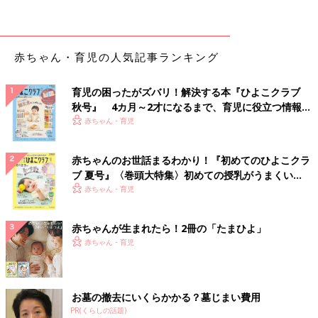
・
新生児黄疸
・
産瘤
・
頭血腫
赤ちゃん・育児の人気記事ランキング
・
一過性多呼吸
・
呼吸窮迫症候群
・
胎便吸引症候群
育児の困ったがズバリ！解決する本『ひよこクラブ
・
急性胃粘膜病変・新生児メレナ
秋号』 4カ月～2才になるまで、育児に役立つ情報が
・
未熟児網膜症
いっぱい！
赤ちゃん・育児
・
未熟児貧血
・
新生児仮死
赤ちゃんのお世話まるわかり！『初めてのひよこクラ
ブ 夏号』〈巻頭大特集〉初めての授乳がうまくい
■ママ・パパが気になる！赤ちゃん 新生児の症状
く！ おっぱい・ミルクの基本と夏のトラブル 解決テ
赤ちゃん・育児
・
柑皮症
ク
・
新生児って病気になりやすいの？
赤ちゃんが生まれたら！2冊の「たまひよ」
赤ちゃんがかかりやすい病気・症状別・予防接種・お薬ガイド
赤ちゃん・育児
▼赤ちゃん・子どもの病気とホームケアにおすすめの本
お墓の撤去にいくらかかる？墓じまい費用
PR(くらしの話題)