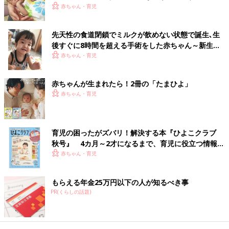
※表記している、月齢・年齢、季節、症状の様子などはあくまで
生児医療の現場から～【新生児科医・豊島勝昭】
赤ちゃん・育児
一般的な目安です。
※この情報は、2019年4月のものです。
先天性の食道閉鎖でミルクが飲めない状態で誕生､生
後すぐに8時間を超える手術をした赤ちゃん～新生児
初回公開日 2019/4/1
医療の現場から～【新生児科医･豊島勝昭】
赤ちゃん・育児
育児中におススメのアプリ
赤ちゃんが生まれたら！2冊の「たまひよ」
アプリ「まいにちのたまひよ」
赤ちゃん・育児
育児の困ったがズバリ！解決する本『ひよこクラブ
秋号』 4カ月～2才になるまで、育児に役立つ情報が
いっぱい！
赤ちゃん・育児
もらえる年金25万円以下の人が知るべき事
PR(くらしの話題)