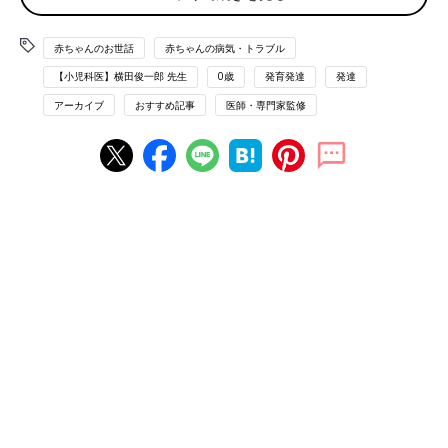
肌が黄色くなりますが黄疸ではありません
赤ちゃんのお世話
赤ちゃんの病気・トラブル
柑皮症は、ママが食べた緑黄色野菜や柑橘類などの色素が母乳を
【小児科医】横田俊一郎 先生
0歳
発育発達
発達
通して赤ちゃんに伝わり、赤ちゃんの皮膚が黄色くなる状態で
アーカイブ
おすすめ記事
医師・専門家監修
す。
これは病気ではありませんし、白目は黄色くならないので、黄疸
とは違うことがわかります。
ママが野菜中心の健康的な食生活をしている証しなので、緑黄色
野菜を食べるのを控えたり、母乳を与えるのをやめる必要はあり
ません。
記事監修／【小児科医】横田俊一郎 先生
赤ちゃんの保湿剤は処方薬を選ぶべき？
小児皮膚科医に聞きました
アトピー性皮膚炎（あとぴーせいひふえん）の
赤ちゃんに処方されることが多い保湿剤。処方
薬と市販の保湿剤の違いや、使い分け方につい
て、小児皮膚科医の馬場直子先生にお話を聞き
ました。
■新生児の病気