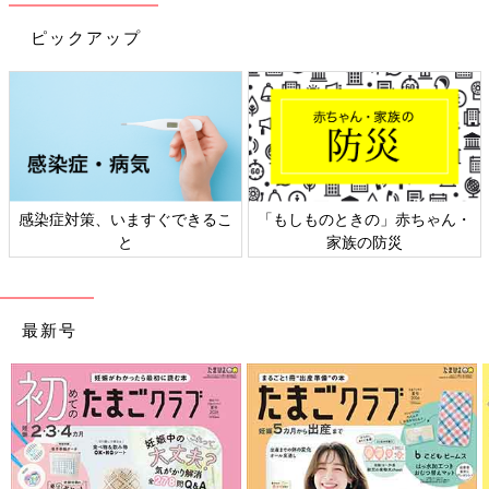
なテクで解決。
ピックアップ
予防接種や乳幼児健診、事故・けがの予防と対策、病気の受診の
目安などもわかりやすく紹介しています。
切り取って使える、「赤ちゃんの月齢別 発育・発達見通し表」
つき。
感染症対策、いますぐできるこ
「もしものときの」赤ちゃん・
と
家族の防災
最新号