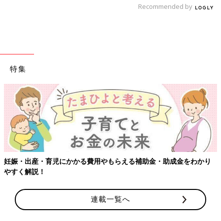
Recommended by
妊娠日数・生後日数に合わせて専門家のアドバイスを毎日お届
け。同じ出産月のママ同士で情報交換したり、励ましあったりで
きる「ルーム」や、写真だけでは伝わらない”できごと”を簡単に
記録できる「成長きろく」も大人気！
特集
ダウンロード（無料）
育児中におススメの本
最新! 初めての育児新百科 (ベネッセ・ムック たまひよブッ
クス たまひよ新百科シリーズ)
大人気「新百科シリーズ」の「育児新百科」がリニューアル！
新生児から
3歳
まで、月齢別に毎日の赤ちゃんの成長の様子とマ
妊娠・出産・育児にかかる費用やもらえる補助金・助成金をわかり
マ＆パパができることを徹底紹介。
やすく解説！
毎日のお世話を基本からていねいに解説。
新生児期からのお世話も写真でよくわかる！ 月齢別に、体・心
連載一覧へ
の成長とかかわりかたを掲載。
ワンオペおふろの手順など、ママ・パパの「困った！」を具体的