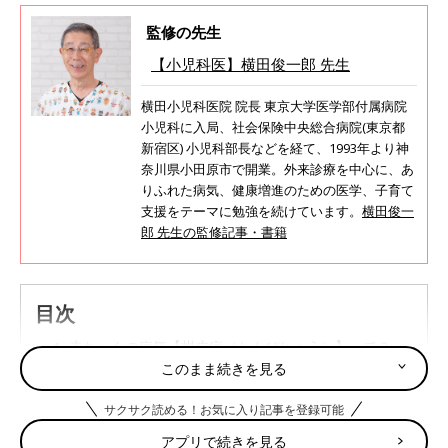
監修の先生
【小児科医】横田俊一郎 先生
横田小児科医院 院長 東京大学医学部付属病院
小児科に入局、社会保険中央総合病院(東京都
新宿区) 小児科部長などを経て、1993年より神
奈川県小田原市で開業。外来診療を中心に、あ
りふれた病気、健康増進のための医学、子育て
支援をテーマに勉強を続けています。
横田俊一
郎 先生の監修記事・書籍
目次
赤ちゃんの病気【柑皮症（かんぴしょう）】って？
このまま続きを見る
サクサク読める！お気に入り記事を登録可能
赤ちゃんの病気【柑皮症（かんぴしょう）】って？
アプリで続きを見る