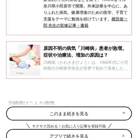
奈川県小田原市で開業。外来診療を中心に、あ
りふれた病気、健康増進のための医学、子育て
支援をテーマに勉強を続けています。
横田俊一
郎 先生の監修記事・書籍
原因不明の病気「川崎病」患者が急増。
症状や治療法、増加の原因は？
川崎病（かわさきびょう）は、1960年代に小児
科医の川崎富作先生が世界で初めて発表した病
気です。主に４歳以下の乳幼児がかかると言わ
れますが、原因はいまだ不明。その川崎病が近
年急増しています。
川崎病はこんな病気
このまま続きを見る
全身の血管が炎症を起こす原因不明の病気で、4歳以下の乳幼児
が患者の80％以上を占めます。
サクサク読める！お気に入り記事を登録可能
アプリで続きを見る