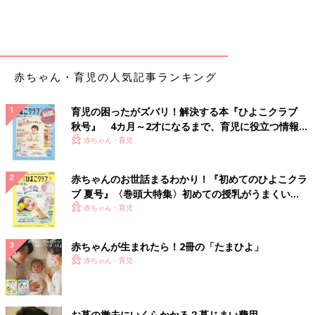
生後6ヶ月～4歳
川崎病になりやすい季節
通年（春・夏・秋・冬）
赤ちゃん・育児の人気記事ランキング
【医師監修】川崎病、急性脳炎…赤ちゃ
育児の困ったがズバリ！解決する本『ひよこクラブ
んに発症する恐れがある難病は？その症
秋号』 4カ月～2才になるまで、育児に役立つ情報が
状は？小児科医が解説
生まれつき、原因不明、突然の発症など、多く
いっぱい！
赤ちゃん・育児
の赤ちゃんに発症しやすい病気ではありません
が、入院治療が必要な病気があります。その症
状と治療法について、小児科医の山中龍宏先生
赤ちゃんのお世話まるわかり！『初めてのひよこクラ
に解説していただきました。
ブ 夏号』〈巻頭大特集〉初めての授乳がうまくい
川崎病 治療
く！ おっぱい・ミルクの基本と夏のトラブル 解決テ
赤ちゃん・育児
ク
入院治療が基本で、ガンマグロブリンという薬を点滴します。発
赤ちゃんが生まれたら！2冊の「たまひよ」
症8日以内にガンマグロブリンでの治療を始めると、冠動脈への
赤ちゃん・育児
合併症を減らすことができます。軽症で1週間～10日程度、症状
によっては2～3週間程度入院し、冠動脈瘤ができないか観察する
こともあります。また、退院後も少なくとも5年間くらいは、定
期的に冠動脈の状態を超音波で調べる必要があります。
お墓の撤去にいくらかかる？墓じまい費用