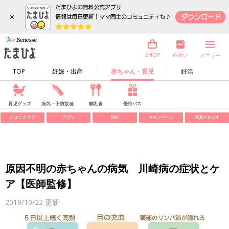
×
内祝い
SHOP
メニュー
TOP
妊娠・出産
赤ちゃん・育児
妊活
育児グッズ
病気・予防接種
離乳食
優待パス
ひよこクラブ
アプリ
SNS
キャンペーン
写真スタジオ
原因不明の赤ちゃんの病気 川崎病の症状とケ
ア【医師監修】
2019/10/22
更新