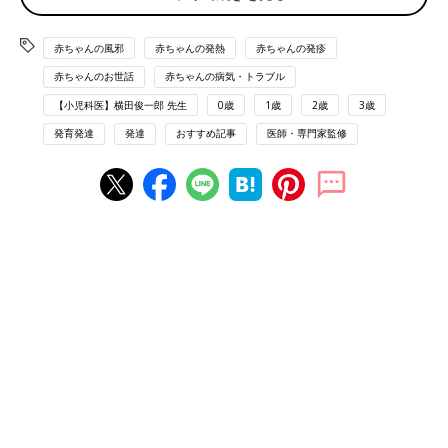
【1】5日以上続く40度近い高熱
【2】手足の赤い腫れ
【3】不定形の赤い発疹
赤ちゃんの風邪
赤ちゃんの発熱
赤ちゃんの発疹
【4】目の充血
赤ちゃんのお世話
赤ちゃんの病気・トラブル
【5】真っ赤な唇や赤くブツブツしたいちご舌
【小児科医】横田俊一郎 先生
0歳
1歳
2歳
3歳
【6】頸部のリンパ節の腫れ
発育発達
発達
おすすめ記事
医師・専門家監修
のうち、5つそろえば川崎病、4つでも冠動脈瘤があれば川崎病と
診断されます。まれですが、心臓や血管に動脈瘤が残ることがあ
ります。
川崎病の主な症状
・5日以上続く発熱
・発疹
・手足の腫れ
・目の充血
川崎病になりやすい月齢・年齢