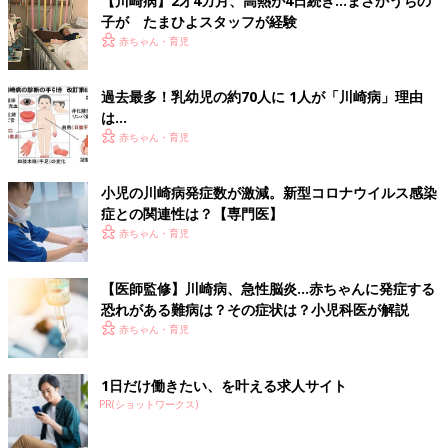
【川崎病】2才4カ月、高熱が4日続き…まさかうちの
・
肛門裂
子が たまひよスタッフが経験
赤ちゃん・育児
■ママ・パパが気になる！赤ちゃんの症状
・
憤怒けいれん・泣き入りひきつけ
過去最多！乳幼児の約70人に 1人が「川崎病」理由
赤ちゃんがかかりやすい病気・症状別・予防接種・お薬ガイド
は…
赤ちゃん・育児
▼赤ちゃん・子どもの病気とホームケアにおすすめの本
小児の川崎病発症数が激減。新型コロナウイルス感染
症との関連性は？【専門医】
赤ちゃん・育児
【医師監修】川崎病、急性脳炎…赤ちゃんに発症する
恐れがある難病は？その症状は？小児科医が解説
赤ちゃん・育児
1日だけ働きたい、を叶える求人サイト
PR(ショットワークス)