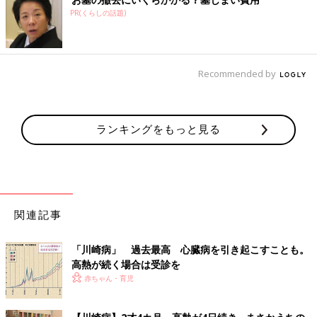
PR(くらしの話題)
風邪の症状がないのに高熱と発疹…１才
児に発症した原因不明の病気とは～救急
医療の現場から#12
赤ちゃんが熱を出したり、発疹が出たりするの
Recommended by
は比較的よくあること。心配して受診すると、
実は風邪だったということもしばしばありま
す。しかし、発熱や発疹の症状を起こす病気に
は、風邪以外にもいろいろなものがあり、なか
監修：横田俊一郎 先生
ランキングをもっと見る
には、原因不明の病気のことも･･･。
■赤ちゃん その他の病気
・
川崎病
・
熱性けいれん
・
てんかん
・
髄膜炎
関連記事
・
急性脳炎・急性脳症
・
子どものがん（白血病・神経芽腫・脳腫瘍）
「川崎病」 過去最高 心臓病を引き起こすことも。
・
食物アレルギー
高熱が続く場合は受診を
・
貧血
赤ちゃん・育児
・
早発乳房
・
肛門周囲膿瘍