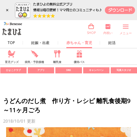
×
内祝い
SHOP
メニュー
TOP
妊娠・出産
赤ちゃん・育児
妊活
育児グッズ
病気・予防接種
離乳食
優待パス
ひよこクラブ
アプリ
SNS
キャンペーン
写真スタジオ
うどんのだし煮 作り方・レシピ 離乳食後期9
～11ヶ月ごろ
2018/10/01
更新