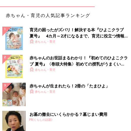
タミン類を含む食材を使った、体の調子を整え
るビタミンのレシピをご紹介。野菜と春雨の中
赤ちゃん・育児の人気記事ランキング
国風スープ
パプリカとなすのみそミルク炒め 作り
育児の困ったがズバリ！解決する本『ひよこクラブ
方・レシピ 離乳食後期9～11ヶ月ごろ
夏号』 4カ月～2才になるまで、育児に役立つ情報が
9～11ヶ月ごろから使える、野菜や果物などビ
いっぱい！
赤ちゃん・育児
タミン類を含む食材を使った、体の調子を整え
るビタミンのレシピをご紹介。パプリカとなす
赤ちゃんのお世話まるわかり！『初めてのひよこクラ
のみそミルク炒め
ブ 夏号』〈巻頭大特集〉初めての授乳がうまくい
りんごとレーズン入りきんとん 作り
く！ おっぱい・ミルクの基本と夏のトラブル 解決テ
赤ちゃん・育児
方・レシピ 離乳食後期9～11ヶ月ごろ
ク
9～11ヶ月ごろから使える、野菜や果物などビ
赤ちゃんが生まれたら！2冊の「たまひよ」
タミン類を含む食材を使った、体の調子を整え
赤ちゃん・育児
るビタミンのレシピをご紹介。りんごとレーズ
ン入りきんとん
いも×いもフライ 作り方・レシピ 離乳
お墓の撤去にいくらかかる？墓じまい費用
食後期9～11ヶ月ごろ
PR(くらしの話題)
9～11ヶ月ごろから使える、野菜や果物などビ
タミン類を含む食材を使った、体の調子を整え