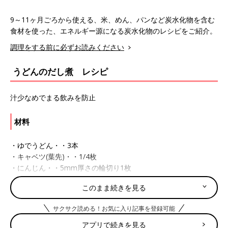
9～11ヶ月ごろから使える、米、めん、パンなど炭水化物を含む
食材を使った、エネルギー源になる炭水化物のレシピをご紹介。
調理をする前に必ずお読みください
うどんのだし煮 レシピ
汁少なめでまる飲みを防止
材料
・ゆでうどん・・3本
・キャベツ(葉先)・・1/4枚
・にんじん・・5mm厚さの輪切り1枚
このまま続きを見る
作り方
サクサク読める！お気に入り記事を登録可能
(1)ゆでうどん3本はゆでて水で洗い、1cm長さに切る。
アプリで続きを見る
(2)キャベツ(葉先)1/4枚とにんじん5ｍｍ厚さの輪切り1枚は、ゆ