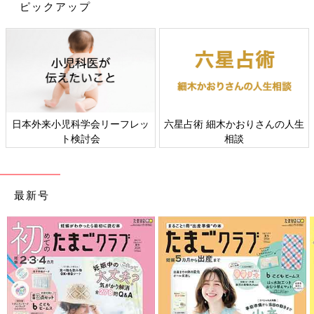
ピックアップ
初めてママ&パパのための365日の離乳食カレンダー (ベネッセ・
ムック たまひよブックス)
日本外来小児科学会リーフレッ
六星占術 細木かおりさんの人生
ト検討会
相談
Amazonで見る
最新号