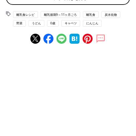
でて1cm長さのせん切りにする。
(3)小鍋に(1)、(2)、だし汁1/3カップを入れて煮る。
離乳食レシピ
離乳後期9～11ヶ月ごろ
離乳食
炭水化物
■参考：
『すぐわかる! 離乳食』
（ベネッセコーポレーション
野菜
うどん
0歳
キャベツ
にんじん
刊）より抜粋。情報は書籍掲載時のものです。
離乳食後期 9～11ヶ月[かみかみ期] 進め方、食材別レシピ、離乳
食動画 きほんの離乳食
おすすめレシピ 離乳食後期 9～11ヶ月ごろ
9〜11ヶ月ごろの離乳食★レンチンだけ
でOK！簡単レシピ４選【管理栄養士監
修】
下ごしらえだけでなく、複数食材を一緒にゆで
たり蒸したり、仕上げの加熱にも活用できる電
子レンジ調理。今回は、火を使わずにパパッと
できる、9〜11ヶ月の離乳食におすすめの簡単
レシピをご紹介します。
野菜と春雨の中国風スープ【9～11ヶ月
ごろの離乳食レシピ】
9～11ヶ月ごろから使える、野菜や果物などビ