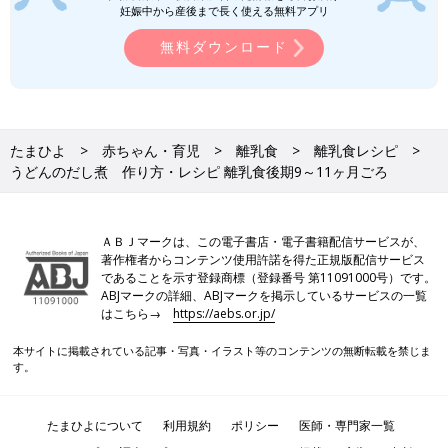
妊娠中から産後まで長く使える無料アプリ
無料ダウンロード
忙しいママ&パパのためのフリージング離乳食 (ベネッセ・ムッ
ク たまひよブックス)
Amazonで見る
いつから？進め方は？初期から完了期まで 食材・レシピも動画
たまひよ
赤ちゃん・育児
離乳食
離乳食レシピ
で分かる きほんの離乳食
うどんのだし煮 作り方・レシピ 離乳食後期9～11ヶ月ごろ
ＡＢＪマークは、この電子書店・電子書籍配信サービスが、
著作権者からコンテンツ使用許諾を得た正規版配信サービス
であることを示す登録商標（登録番号 第11091000号）です。
ABJマークの詳細、ABJマークを掲示しているサービスの一覧
はこちら→
https://aebs.or.jp/
本サイトに掲載されている記事・写真・イラスト等のコンテンツの無断転載を禁じま
す。
たまひよについて
利用規約
ポリシー
医師・専門家一覧