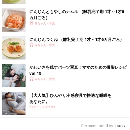
作り方・レシピ 離乳食後期9～11ヶ月ご
ろ
9～11ヶ月ごろから使える、米、めん、パンな
にんじんともやしのナムル （離乳完了期 1才～1才6
ど炭水化物を含む食材を使った、エネルギー源
カ月ごろ）
になる炭水化物のレシピをご紹介。ブロッコリ
赤ちゃん・育児
ーとトマトのチキンピラフ
茶巾ずし 作り方・レシピ 離乳食後期9
にんじんつくね （離乳完了期 1才～1才6カ月ごろ）
～11ヶ月ごろ
赤ちゃん・育児
9～11ヶ月ごろから使える、米、めん、パンな
ど炭水化物を含む食材を使った、エネルギー源
になる炭水化物のレシピをご紹介。茶巾ずし
かわいさを残すパーツ写真！ママのための撮影レシピ
vol.19
赤ちゃん・育児
フルーツサンド 作り方・レシピ 離乳食
後期9～11ヶ月ごろ
9～11ヶ月ごろから使える、米、めん、パンな
【大人気】ひんやり冷感寝具で快適な睡眠を
ど炭水化物を含む食材を使った、エネルギー源
あなたに。
になる炭水化物のレシピをご紹介。フルーツサ
PR(アイリスプラザ)
ンド
離乳食後期 9～11ヶ月・かみかみ期 の離乳食レシピをもっとみ
る
Recommended by