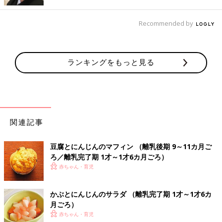
るビタミンのレシピをご紹介。いも×いもフラ
イ
Recommended by
炭水化物のおすすめレシピ 離乳食後期 9～11ヶ月ご
ろ
ランキングをもっと見る
ほうとう風うどん 作り方・レシピ 離乳
食後期9～11ヶ月ごろ
9～11ヶ月ごろから使える、米、めん、パンな
ど炭水化物を含む食材を使った、エネルギー源
になる炭水化物のレシピをご紹介。ほうとう風
関連記事
うどん
豆腐とにんじんのマフィン （離乳後期 9～11カ月ご
トマトソースのスパゲティ 作り方・レ
ろ／離乳完了期 1才～1才6カ月ごろ）
シピ 離乳食後期9～11ヶ月ごろ
赤ちゃん・育児
9～11ヶ月ごろから使える、米、めん、パンな
ど炭水化物を含む食材を使った、エネルギー源
になる炭水化物のレシピをご紹介。トマトソー
かぶとにんじんのサラダ （離乳完了期 1才～1才6カ
スのスパゲティ
月ごろ）
赤ちゃん・育児
ブロッコリーとトマトのチキンピラフ