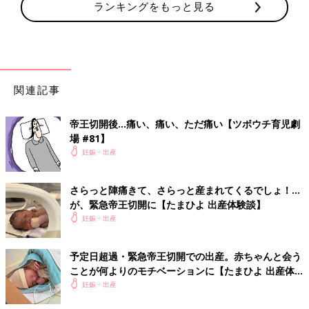
ランキングをもっと見る
関連記事
帝王切開後…痛い、痛い、ただ痛い【ツボウチ育児劇
場 #81】
妊娠・出産
さらっと陣痛きて、さらっと産まれてくるでしょ！…
が、緊急帝王切開に【たまひよ 出産体験談】
妊娠・出産
予定日超過・緊急帝王切開での出産。赤ちゃんと会う
ことが何よりのモチベーションに【たまひよ 出産体
験談】
妊娠・出産