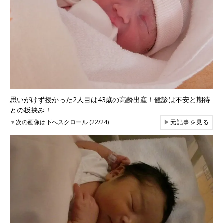
思いがけず授かった2人目は43歳の高齢出産！健診は不安と期待
との板挟み！
▼
次の画像は下へスクロール (22/24)
▶
元記事を見る