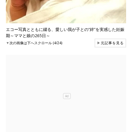
エコー写真とともに綴る、愛しい我が子との“絆”を実感した妊娠
期～ママと娘の265日～
▼
次の画像は下へスクロール (4/24)
▶
元記事を見る