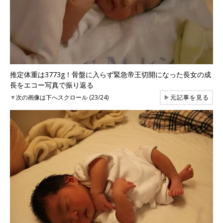
推定体重は3773g！骨盤に入らず緊急帝王切開になった長女の成
長をエコー写真で振り返る
▼
次の画像は下へスクロール (23/24)
▶
元記事を見る