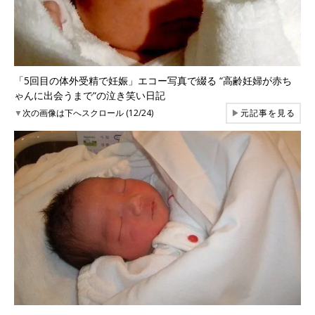
「5回目の体外受精で妊娠」エコー写真で綴る “高齢妊婦が赤ち
ゃんに出会うまで“の泣き笑い日記
▼
次の画像は下へスクロール (12/24)
▶
元記事を見る