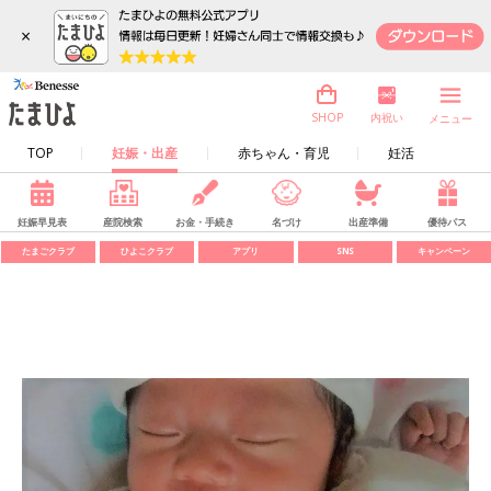
×
内祝い
SHOP
メニュー
TOP
妊娠・出産
赤ちゃん・育児
妊活
妊娠早見表
産院検索
お金・手続き
名づけ
出産準備
優待パス
たまごクラブ
ひよこクラブ
アプリ
SNS
キャンペーン