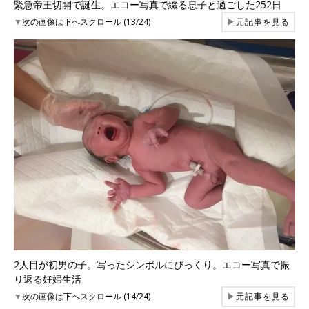
緊急帝王切開で誕生。エコー写真で綴る息子と過ごした252日
▼
次の画像は下へスクロール (13/24)
▶
元記事を見る
2人目が初男の子。写ったシンボルにびっくり。エコー写真で振
り返る妊婦生活
▼
次の画像は下へスクロール (14/24)
▶
元記事を見る