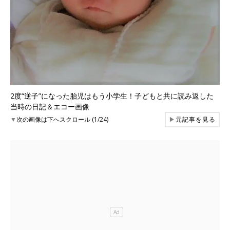
2度“逆子”になった胎児はもう小学生！子どもと共に読み返した
当時の日記＆エコー画像
▼
次の画像は下へスクロール (1/24)
▶
元記事を見る