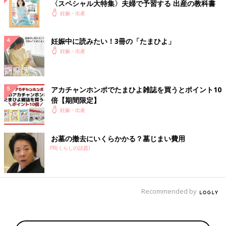
〈スペシャル大特集〉夫婦で予習する 出産の教科書
妊娠・出産
妊娠中に読みたい！3冊の「たまひよ」
妊娠・出産
アカチャンホンポでたまひよ雑誌を買うとポイント10
倍【期間限定】
妊娠・出産
お墓の撤去にいくらかかる？墓じまい費用
PR(くらしの話題)
Recommended by