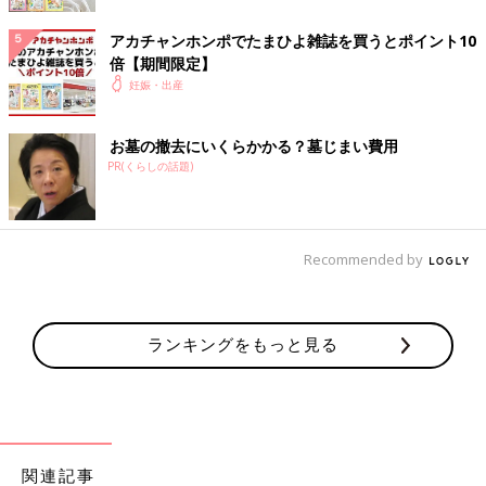
Tomomiさんの出産体験談 赤ちゃんの写真
アカチャンホンポでたまひよ雑誌を買うとポイント10
倍【期間限定】
妊娠・出産
お墓の撤去にいくらかかる？墓じまい費用
PR(くらしの話題)
Recommended by
ランキングをもっと見る
エコー写真とともに綴る、愛しい我が子との“絆”を実感した妊娠期～ママと娘の
265日～
37週6日、
帝王切開
にて2780g・47cmの女の子を出産しました。
関連記事