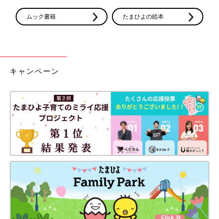
ィーライフ
ムック書籍
たまひよの絵本
妊娠40週0日。予定日に7時間半の陣痛を経て生まれた赤ちゃん
は、身長51cm、体重3568g。手足があるか、障害がないかなど
が最初に頭に浮かび、元気な男の子が生まれたと分かった瞬間、
「やっと終わったー！」いう嬉しさがこみ上げてきました。新生
児室の中で一番ビッグで貫禄のある息子を見ると、自分の中から
キャンペーン
こんな赤ちゃんが出てきたのか、と変な感覚でしたが、毎日見て
いるうちにどんどん愛着が湧いてきました。赤ちゃんを産んだら
というより、育てながらママになり、親子になっていくのだなと
実感しました。私はたまたま何の問題もなく、出産まで順調でし
たが、それでもとても大変でした。世の中のお母さんはすごい！
水野谷つむぎさんの出産体験談 赤ちゃんの写真