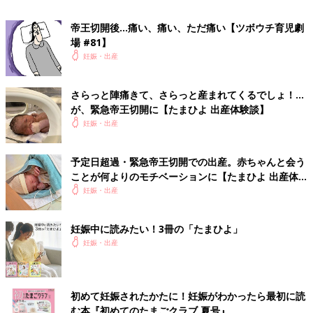
妊娠・出産は本当に奇跡！だからこそ、その命を腕に抱くまで
は、幸せな気持ちと同じくらい不安でいっぱいな妊婦生活でし
帝王切開後…痛い、痛い、ただ痛い【ツボウチ育児劇
た。今ではこの貴重な264日の時間を、“幸せ3：不安7”でネガテ
場 #81】
ィブに過ごした自分を少し後悔しています。
妊娠・出産
もちろん、娘のために編み物をしたり、スタイを縫ったり、出産
準備をしたりと、穏やかに幸せな時間も沢山ありましたが、
妊娠
さらっと陣痛きて、さらっと産まれてくるでしょ！…
初期
～中期にかけての私はネットサーフィンの鬼でした。
が、緊急帝王切開に【たまひよ 出産体験談】
生まれてきた我が子を見ていると、悩んでいた自分がとてもちっ
妊娠・出産
ぽけに思えるほど、キラキラとして全力で生きていて、「これか
らは穏やかに幸せな気持ちで過ごそう」と思わせてくれました。
予定日超過・緊急帝王切開での出産。赤ちゃんと会う
かえるさんの出産体験談 赤ちゃんの写真
ことが何よりのモチベーションに【たまひよ 出産体
験談】
妊娠・出産
妊娠中に読みたい！3冊の「たまひよ」
妊娠・出産
初めて妊娠されたかたに！妊娠がわかったら最初に読
む本『初めてのたまごクラブ 夏号』