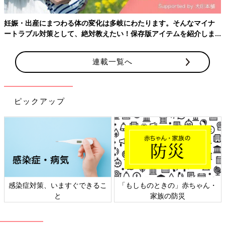
妊娠・出産にまつわる体の変化は多岐にわたります。そんなマイナ
ートラブル対策として、絶対教えたい！保存版アイテムを紹介しま
す。
連載一覧へ
ピックアップ
「背骨！足骨！ホントに人間がいる！」エコー画像を見る度、ゆっくり親になって
いく私たち
39週5日目、2985g 49.3cmで無事に赤ちゃんが生まれました。
エコーでずっと見ていたとおり、顔はお父さん似。でも、実際生
まれて抱いてみると、エコーで見ていたのとは比べものにならな
感染症対策、いますぐできるこ
「もしものときの」赤ちゃん・
と
家族の防災
いくらいかわいくて、そしてとても小さくて、不思議な気持ちで
した。こんなに小さい人間が生きているなんて。エコーで細かく
実際の成長を見ていくことで、私はとても安心しました。エコー