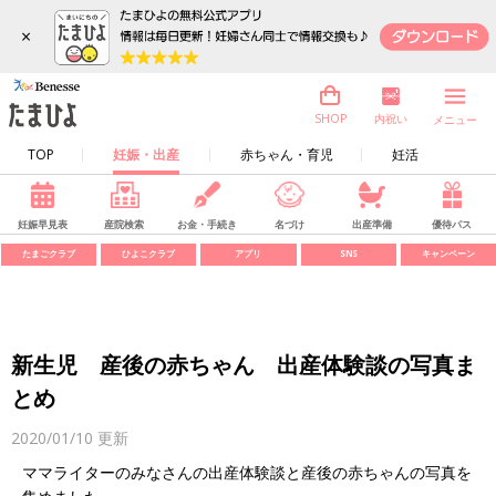
×
内祝い
SHOP
メニュー
TOP
妊娠・出産
赤ちゃん・育児
妊活
妊娠早見表
産院検索
お金・手続き
名づけ
出産準備
優待パス
たまごクラブ
ひよこクラブ
アプリ
SNS
キャンペーン
新生児 産後の赤ちゃん 出産体験談の写真ま
とめ
2020/01/10
更新
ママライターのみなさんの出産体験談と産後の赤ちゃんの写真を