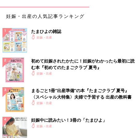
妊娠・出産の人気記事ランキング
たまひよの雑誌
妊娠・出産
初めて妊娠されたかたに！妊娠がわかったら最初に読
む本『初めてのたまごクラブ 夏号』
妊娠・出産
まるごと1冊“出産準備”の本『たまごクラブ 夏号』
〈スペシャル大特集〉夫婦で予習する 出産の教科書
妊娠・出産
直前でまさかの性転換？みんなの予想を裏切り、ある日突然男の子になった我が子
無事に出産。エコーで子どもの成長を見るたびに安心し、出産は
妊娠中に読みたい！3冊の「たまひよ」
3時間のスーパー安産。途中では色々なことがありましたが、無
妊娠・出産
事に生まれてくれて本当に感謝です。