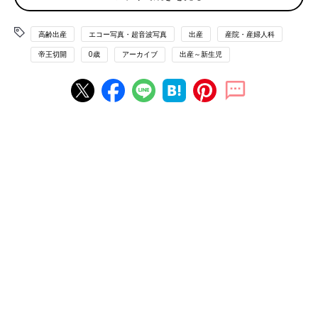
高齢出産
エコー写真・超音波写真
出産
産院・産婦人科
帝王切開
0歳
アーカイブ
出産～新生児
出産予定日１週間を過ぎても産まれる気配なし！ 大きくなる赤ちゃんに焦りの
日々
出産予定日から8日後の夜、等間隔でおこる壮絶な痛みに我慢で
きなくなり、夫を起こして車で病院に連れて行ってもらいまし
た。初産ということもあり、まだ産まれそうにないとの診断を受
け夫は一旦帰宅。痛みよりも好奇心が勝ってしまった私は
陣痛
室
にあった木馬のように揺れる椅子やテニスボールなどの陣痛逃し
グッズを片っ端から試しました。
看護師さん達とのおしゃべりや新生児室の赤ちゃんにもとても癒
されたのも覚えています。分娩台へあがってからはあっという間
にすすみ、数回のいきみで産むことができました。病院について
から7時間後、3450gの女の子の誕生。ぎりぎりで立ち会えた夫
とともに涙ながらに喜びました。
なつさんの出産体験談 赤ちゃんの写真