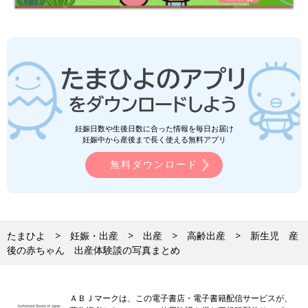
妊娠日数や生後日数に合った情報を毎日お届け
宝物の息子とはおなかのなかで対面してた！エコー写真で出会いからこれまでを振
妊娠中から産後まで長く使える無料アプリ
り返る
無料ダウンロード
妊娠39週5日、息子は体重3308ｇ、身長51.5cmでうまれてきま
した。予定日が近づいてきても、いまいちその実感がわきません
でしたが、「みんな乗り越えてきているのだからきっと大丈夫」
という根拠のない自信もありました。実際、出産のときは陣痛が
強くなると同時に、肝も据わっていくようでした。みなさんも怖
たまひよ
妊娠・出産
出産
高齢出産
新生児 産
がりすぎることなく、ぜひマタニティライフを楽しんで下さい
後の赤ちゃん 出産体験談の写真まとめ
ね。
セイコさんの出産体験談 赤ちゃんの写真
ＡＢＪマークは、この電子書店・電子書籍配信サービスが、