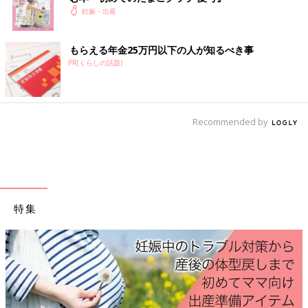
妊娠・出産
もらえる年金25万円以下の人が知るべき事
つわり（悪阻）、妊娠糖尿病による食事制限を経て、ピラティスやヨガに通って乗
PR(くらしの話題)
り切った
予定日少し前に前駆陣痛が3日間続き、一度産院から帰されて、
へとへとで39週目に、50cm3600gの娘を出産しました。とにか
Recommended by
く体力・精神力がついていきませんでしたが、健診のたびに「赤
ちゃんは着実に成長している」「とにかく自分がしっかりしなけ
れば、責任を持って産まなければ」と徐々に覚悟ができました。
だんだん人の形を成し、生まれたらちゃんと人間そのもの、当た
り前ですが人格を持っていました。
体重管理
や胎児の安全確認以
上に、私にとってエコー健診は「母になるためのステップ」でし
特集
た。
宮本真知さんの出産体験談 赤ちゃんの写真