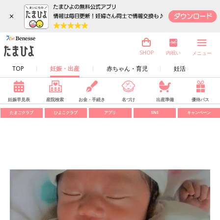
×
内祝い
SHOP
メニュー
TOP
妊娠・出産
赤ちゃん・育児
妊活
妊娠早見表
産院検索
お金・手続き
名づけ
出産準備
優待パス
たまごクラブ
ひよこクラブ
アプリ
SNS
キャンペーン