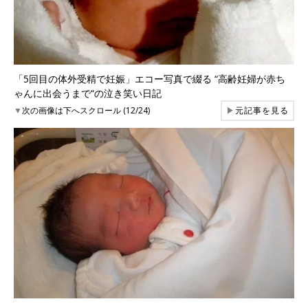
「5回目の体外受精で妊娠」エコー写真で綴る “高齢妊婦が赤ち
ゃんに出会うまで“の泣き笑い日記
▼
次の画像は下へスクロール (12/24)
▶
元記事を見る