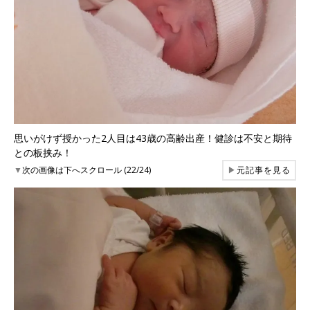
思いがけず授かった2人目は43歳の高齢出産！健診は不安と期待
との板挟み！
▼
次の画像は下へスクロール (22/24)
▶
元記事を見る