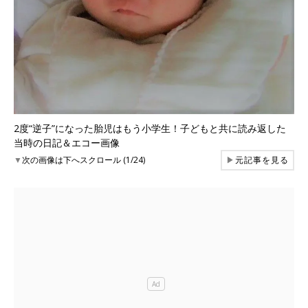
2度“逆子”になった胎児はもう小学生！子どもと共に読み返した
当時の日記＆エコー画像
▼
次の画像は下へスクロール (1/24)
▶
元記事を見る