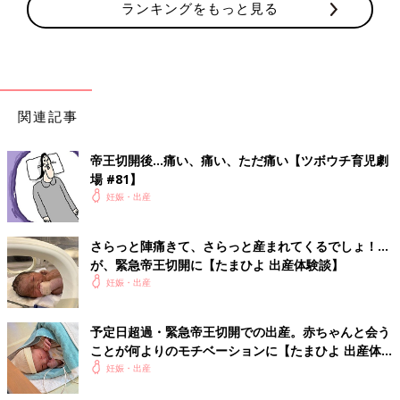
ランキングをもっと見る
関連記事
帝王切開後…痛い、痛い、ただ痛い【ツボウチ育児劇
場 #81】
妊娠・出産
さらっと陣痛きて、さらっと産まれてくるでしょ！…
が、緊急帝王切開に【たまひよ 出産体験談】
妊娠・出産
予定日超過・緊急帝王切開での出産。赤ちゃんと会う
ことが何よりのモチベーションに【たまひよ 出産体
験談】
妊娠・出産