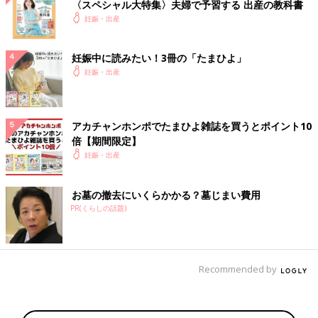
〈スペシャル大特集〉夫婦で予習する 出産の教科書
妊娠・出産
妊娠中に読みたい！3冊の「たまひよ」
妊娠・出産
アカチャンホンポでたまひよ雑誌を買うとポイント10
倍【期間限定】
妊娠・出産
お墓の撤去にいくらかかる？墓じまい費用
PR(くらしの話題)
Recommended by