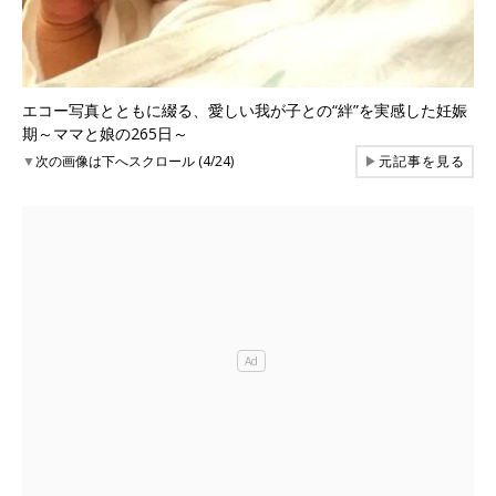
エコー写真とともに綴る、愛しい我が子との“絆”を実感した妊娠
期～ママと娘の265日～
▼
次の画像は下へスクロール (4/24)
▶
元記事を見る