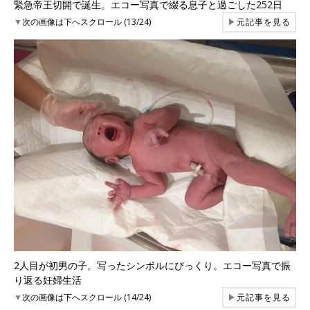
緊急帝王切開で誕生。エコー写真で綴る息子と過ごした252日
▼
次の画像は下へスクロール (13/24)
▶
元記事を見る
2人目が初男の子。写ったシンボルにびっくり。エコー写真で振
り返る妊婦生活
▼
次の画像は下へスクロール (14/24)
▶
元記事を見る