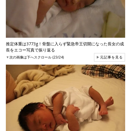
推定体重は3773g！骨盤に入らず緊急帝王切開になった長女の成
長をエコー写真で振り返る
▼
次の画像は下へスクロール (23/24)
▶
元記事を見る