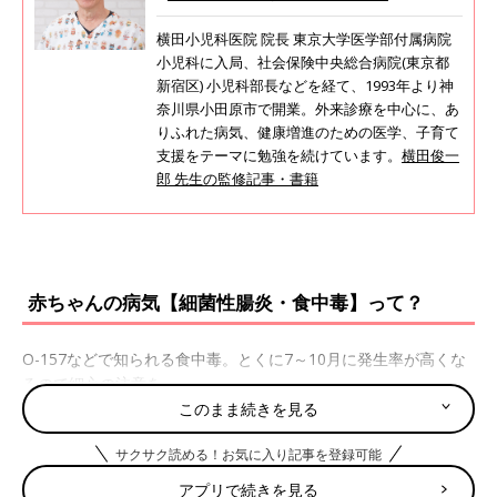
横田小児科医院 院長 東京大学医学部付属病院
小児科に入局、社会保険中央総合病院(東京都
新宿区) 小児科部長などを経て、1993年より神
奈川県小田原市で開業。外来診療を中心に、あ
りふれた病気、健康増進のための医学、子育て
支援をテーマに勉強を続けています。
横田俊一
郎 先生の監修記事・書籍
赤ちゃんの病気【細菌性腸炎・食中毒】って？
O-157などで知られる食中毒。とくに7～10月に発生率が高くな
るので細心の注意を。
このまま続きを見る
細菌性腸炎・食中毒の主な症状
サクサク読める！お気に入り記事を登録可能
・嘔吐
アプリで続きを見る