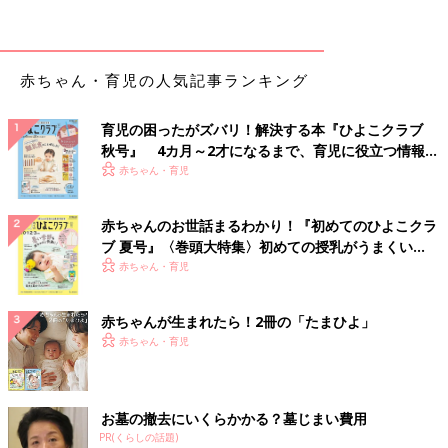
染経路が異なります
かは、外観やにおいなどでは区別がつかないこ
とがほとんどなのです！
主に細菌に汚染された食べ物から感染して起こる腸炎。
食後に激しい下痢や嘔吐、腹痛が起こったときや、血便が出たと
赤ちゃん・育児の人気記事ランキング
きは、感染の可能性が高くなります。
育児の困ったがズバリ！解決する本『ひよこクラブ
原因となる細菌にはたくさんの種類がありますが、中でも代表的
秋号』 4カ月～2才になるまで、育児に役立つ情報が
な細菌は「サルモネラ菌」「カンピロバクター菌」「腸管出血性
いっぱい！
赤ちゃん・育児
大腸菌」「腸炎ビブリオ」です。
●サルモネラ菌
赤ちゃんのお世話まるわかり！『初めてのひよこクラ
ブ 夏号』〈巻頭大特集〉初めての授乳がうまくい
く！ おっぱい・ミルクの基本と夏のトラブル 解決テ
食中毒の原因の半数を占める代表的な細菌。卵や卵の加工品、乳
赤ちゃん・育児
ク
製品に発生しやすく、12～24時間で嘔吐、激しい下痢、発熱な
どの症状が出ます。
けいれん
や意識障害が起こることもありま
赤ちゃんが生まれたら！2冊の「たまひよ」
す。
赤ちゃん・育児
●カンピロバクター菌
お墓の撤去にいくらかかる？墓じまい費用
牛、豚、鶏、猫などの消化器官やふんにいて、食べたり、触った
PR(くらしの話題)