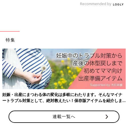
Recommended by
代表的な薬
・整腸薬（ビオフェルミン、ラックビーなど）
・抗菌薬（ホスミシンなど）
特集
細菌性腸炎の予防のポイント
妊娠・出産にまつわる体の変化は多岐にわたります。そんなマイナ
ートラブル対策として、絶対教えたい！保存版アイテムを紹介しま
す。
連載一覧へ