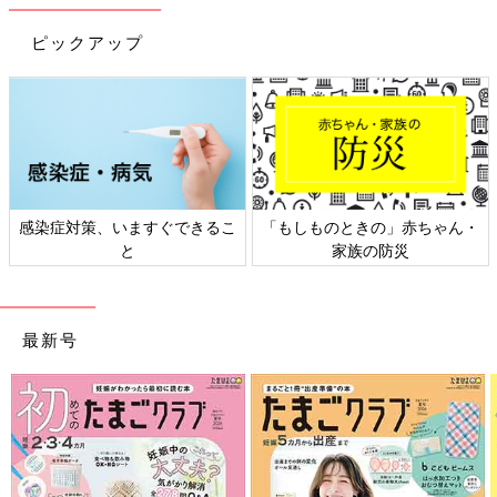
ピックアップ
・調理器具は殺菌衝動する
・食べものはよく加熱する
感染症対策、いますぐできるこ
「もしものときの」赤ちゃん・
・冷蔵庫の中は定期的に掃除する
と
家族の防災
・外出したあとやペットを触ったあとはしっかり手を洗う
【医師監修】赤ちゃんのウンチ 「心配
最新号
な色」と、色から考えられる「病気」を
知っておこう
よく「ウンチで赤ちゃんの体調がわかる」と言
われますが、赤ちゃんのウンチは大人のものと
は色もにおいも違います。どういう場合に体調
が悪いと判断したら良いのか、難しいですよ
ね。 そこで、赤ちゃんのウンチの基本と、心配
監修／横田俊一郎 先生
なウンチの見分け方、ウンチに症状が出る病気
について「かたおか小児科クリニック」院長