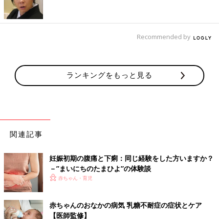
手を介して口から体内に入ります（とくに鶏肉）。潜伏期間は3
～10日間。
主な症状は、高熱、激しい腹痛、血液をふくんだ下痢便が1日に
何回も出ます。
Recommended by
●腸管出血性大腸菌
ランキングをもっと見る
O-157に代表される菌。食べ物だけでなく人から人へも感染しま
す。2～7日で発症し、下痢、激しい腹痛、発熱、倦怠感のあと、
大量の鮮血便が見られます。
乳児期は急性腎不全や急性脳症を起こし、死亡する危険性もあり
ます。
関連記事
●腸炎ビブリオ
妊娠初期の腹痛と下痢：同じ経験をした方いますか？
夏に魚介類の内臓、エラなどに付着する細菌。魚を生で食べた
－”まいにちのたまひよ”の体験談
り、調理した包丁を介して別の食材に付着し、それを食べること
赤ちゃん・育児
で発症します。
食べて12時間前後で激しい腹痛と嘔吐などの症状が出ます。
赤ちゃんのおなかの病気 乳糖不耐症の症状とケア
【医師監修】