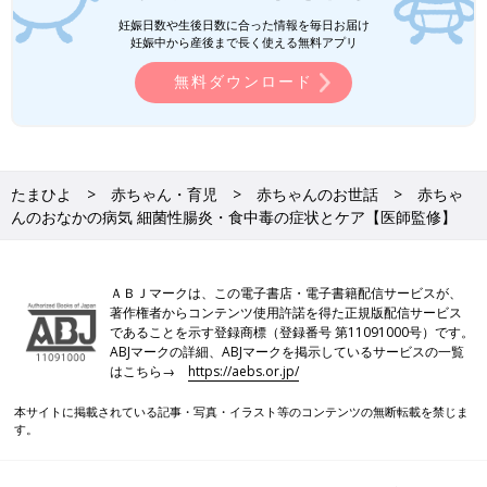
妊娠日数や生後日数に合った情報を毎日お届け
妊娠中から産後まで長く使える無料アプリ
Amazonで購入
無料ダウンロード
楽天ブックスで購入
※表記している、月齢・年齢、季節、症状の様子などはあくまで
一般的な目安です。
たまひよ
赤ちゃん・育児
赤ちゃんのお世話
赤ちゃ
※この情報は、2019年4月のものです。
んのおなかの病気 細菌性腸炎・食中毒の症状とケア【医師監修】
ＡＢＪマークは、この電子書店・電子書籍配信サービスが、
著作権者からコンテンツ使用許諾を得た正規版配信サービス
であることを示す登録商標（登録番号 第11091000号）です。
ABJマークの詳細、ABJマークを掲示しているサービスの一覧
はこちら→
https://aebs.or.jp/
本サイトに掲載されている記事・写真・イラスト等のコンテンツの無断転載を禁じま
す。