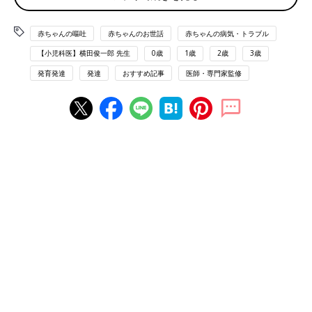
・下痢
・血便
赤ちゃんの嘔吐
赤ちゃんのお世話
赤ちゃんの病気・トラブル
・発熱
【小児科医】横田俊一郎 先生
0歳
1歳
2歳
3歳
細菌性腸炎・食中毒になりやすい月齢・年齢
発育発達
発達
おすすめ記事
医師・専門家監修
新生児期～
細菌性腸炎・食中毒になりやすい季節
通年（春・夏・秋・冬）
救急医療の現場から#6〜突然の高熱とひ
どい嘔吐・下痢。原因は離乳食!?
夏は食中毒が起こりやすい時季。食材もいたみ
やすくなりますね。あきらかに食材がいたんで
いたり、においがおかしいときは食べるのを避
けますが、においも味もおかしくないと大丈夫
と思ってしまうのでは？ところが、実は、食材
赤ちゃんの細菌性腸炎・食中毒 細菌により症状や感
が食中毒を起こす細菌に汚染されているかどう