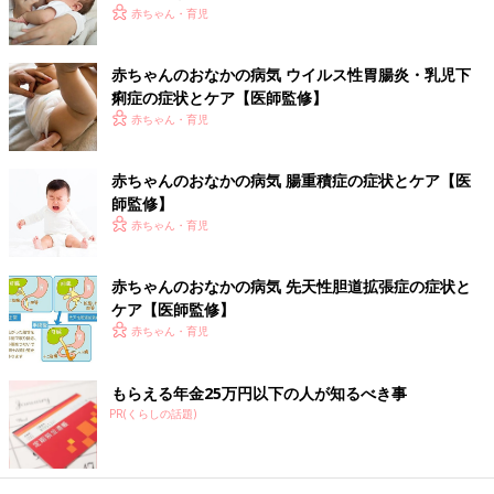
【医師監修】赤ちゃんの[胃腸炎]細菌性
赤ちゃん・育児
とウイルス性の違いは？うつるのはどっ
ち？予防法は？
おなかの病気の中でも、赤ちゃんがかかりやす
赤ちゃんのおなかの病気 ウイルス性胃腸炎・乳児下
い胃腸炎。細菌性とウイルス性の2種類があ
痢症の症状とケア【医師監修】
り、予防接種で発症を防いだり、発症しても軽
く済むものも。赤ちゃんのおなかの病気代表格
赤ちゃん・育児
ともいえる胃腸炎について、小児科医の山中龍
赤ちゃんの細菌性腸炎・食中毒 治療＆ホームケア
宏先生に聞きました。
赤ちゃんのおなかの病気 腸重積症の症状とケア【医
師監修】
症状が見られたらすぐに受診します。細菌をすべて体外に出すた
赤ちゃん・育児
め、下痢がひどくても下痢止めは使わず、主に整腸薬で治療しま
す。
赤ちゃんのおなかの病気 先天性胆道拡張症の症状と
下痢が長期化するときは、下痢止めや乳糖分解酵素を処方するこ
ケア【医師監修】
とがあります。細菌の種類によっては抗菌薬を服用します。
赤ちゃん・育児
水分が失われやすいので、こまめに水分補給をしましょう。
予防のために、食品をよく加熱し、調理器具は熱湯消毒をするな
もらえる年金25万円以下の人が知るべき事
どして衛生管理に努めましょう。月齢や発達に合った食材を与え
PR(くらしの話題)
ることも大切です。
また、哺乳びんやおもちゃなど、赤ちゃんが口にする物はしっか
り除菌をしましょう。