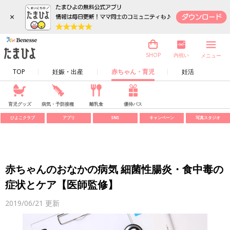
×
内祝い
SHOP
メニュー
TOP
妊娠・出産
赤ちゃん・育児
妊活
育児グッズ
病気・予防接種
離乳食
優待パス
ひよこクラブ
アプリ
SNS
キャンペーン
写真スタジオ
赤ちゃんのおなかの病気 細菌性腸炎・食中毒の
症状とケア【医師監修】
2019/06/21
更新