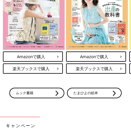
●イラスト／ヌガトモコ
片岡正先生に教えていただきました。
■赤ちゃん おなかの病気
・
ウイルス性胃腸炎・乳児下痢症
・
細菌性腸炎・食中毒
・
腸重積症
・
肥厚性幽門狭窄症
・
胃食道逆流症
・
胆道閉鎖症
Amazonで購入
Amazonで購入
・
先天性胆道拡張症
・
鼠径ヘルニア・脱腸
楽天ブックスで購入
楽天ブックスで購入
・
臍ヘルニア
・
臍炎・臍肉芽腫
■ママ・パパが気になる！赤ちゃん おなかの症状
ムック書籍
たまひよの絵本
・
乳糖不耐症
・
単一症候性下痢
・
腸管リンパ濾胞過形成
・
レンガ色の尿
・
生理的嘔吐
キャンペーン
・
生理的便秘