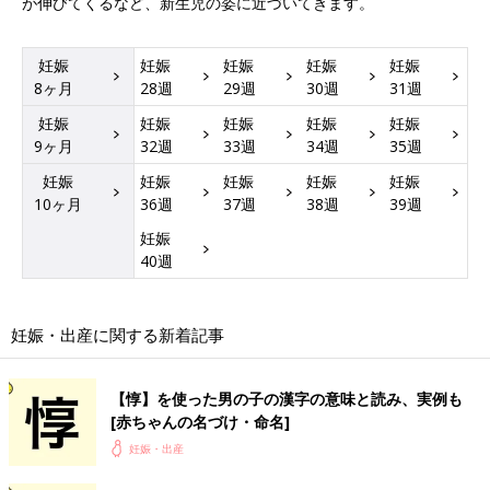
が伸びてくるなど、新生児の姿に近づいてきます。
妊娠
妊娠
妊娠
妊娠
妊娠
8ヶ月
28週
29週
30週
31週
妊娠
妊娠
妊娠
妊娠
妊娠
9ヶ月
32週
33週
34週
35週
妊娠
妊娠
妊娠
妊娠
妊娠
10ヶ月
36週
37週
38週
39週
妊娠
40週
妊娠・出産に関する新着記事
【惇】を使った男の子の漢字の意味と読み、実例も
[赤ちゃんの名づけ・命名]
妊娠・出産