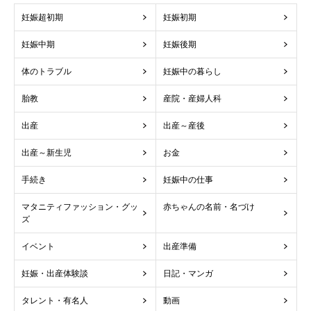
妊娠超初期
妊娠初期
妊娠中期
妊娠後期
体のトラブル
妊娠中の暮らし
胎教
産院・産婦人科
出産
出産～産後
出産～新生児
お金
手続き
妊娠中の仕事
マタニティファッション・グッ
赤ちゃんの名前・名づけ
ズ
イベント
出産準備
妊娠・出産体験談
日記・マンガ
タレント・有名人
動画