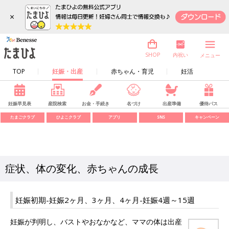
×
内祝い
SHOP
メニュー
TOP
妊娠・出産
赤ちゃん・育児
妊活
妊娠早見表
産院検索
お金・手続き
名づけ
出産準備
優待パス
たまごクラブ
ひよこクラブ
アプリ
SNS
キャンペーン
症状、体の変化、赤ちゃんの成長
妊娠初期-妊娠2ヶ月、3ヶ月、4ヶ月-妊娠4週～15週
妊娠が判明し、バストやおなかなど、ママの体は出産