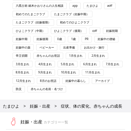
六星占術 細木かおりさんの人生相談
app
たまひよ
aoff
初めてのたまごクラブ
たまごクラブ（妊娠中期）
たまごクラブ（妊娠後期）
初めてのひよこクラブ
ひよこクラブ（中期）
ひよこクラブ（後期）
coff
妊娠初期
妊娠中期
妊娠後期
0歳
1歳
PR
妊娠中の便秘
妊娠中の薬
ベビーカー
出産準備
お出かけ・旅行
帝王切開
赤ちゃんのお世話
1月生まれ
2月生まれ
3月生まれ
4月生まれ
5月生まれ
6月生まれ
7月生まれ
8月生まれ
9月生まれ
10月生まれ
11月生まれ
12月生まれ
8月のお世話
妊娠中の暮らし
アーカイブ
防災
赤ちゃんの名前・名づけ
たまひよ
妊娠・出産
症状、体の変化、赤ちゃんの成長
妊娠・出産
カテゴリー一覧