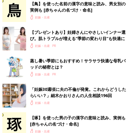
【鳥】を使った名前の漢字の意味と読み、男女別の
実例も [赤ちゃんの名づけ・命名]
妊娠・出産
【プレゼントあり】妊婦さんにやさしいインナー選
び。肌トラブルが増える“季節の変わり目”も快適に
妊娠・出産
蒸し暑い季節にもおすすめ！サラサラ快適な母乳パ
ッドの秘密とは？
妊娠・出産
「妊娠30週頃に夫の不倫が発覚。これからどうした
らいい？」細木かおりさんの人生相談196回
妊娠・出産
【琢】を使った男の子の漢字の意味と読み、実例も
[赤ちゃんの名づけ・命名]
妊娠・出産