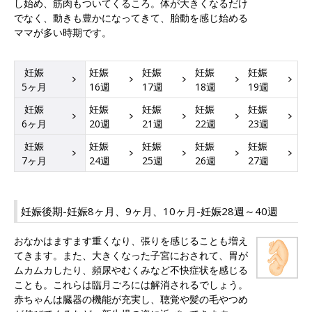
し始め、筋肉もついてくるころ。体が大きくなるだけ
でなく、動きも豊かになってきて、胎動を感じ始める
ママが多い時期です。
妊娠
妊娠
妊娠
妊娠
妊娠
5ヶ月
16週
17週
18週
19週
妊娠
妊娠
妊娠
妊娠
妊娠
6ヶ月
20週
21週
22週
23週
妊娠
妊娠
妊娠
妊娠
妊娠
7ヶ月
24週
25週
26週
27週
妊娠後期-妊娠8ヶ月、9ヶ月、10ヶ月-妊娠28週～40週
おなかはますます重くなり、張りを感じることも増え
てきます。また、大きくなった子宮におされて、胃が
ムカムカしたり、頻尿やむくみなど不快症状を感じる
ことも。これらは臨月ごろには解消されるでしょう。
赤ちゃんは臓器の機能が充実し、聴覚や髪の毛やつめ