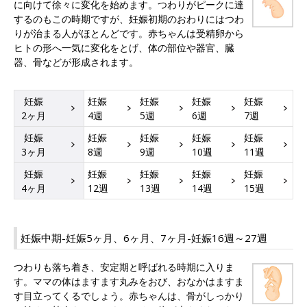
に向けて徐々に変化を始めます。つわりがピークに達
するのもこの時期ですが、妊娠初期のおわりにはつわ
りが治まる人がほとんどです。赤ちゃんは受精卵から
ヒトの形へ一気に変化をとげ、体の部位や器官、臓
器、骨などが形成されます。
妊娠
妊娠
妊娠
妊娠
妊娠
2ヶ月
4週
5週
6週
7週
妊娠
妊娠
妊娠
妊娠
妊娠
3ヶ月
8週
9週
10週
11週
妊娠
妊娠
妊娠
妊娠
妊娠
4ヶ月
12週
13週
14週
15週
妊娠中期-妊娠5ヶ月、6ヶ月、7ヶ月-妊娠16週～27週
つわりも落ち着き、安定期と呼ばれる時期に入りま
す。ママの体はますます丸みをおび、おなかはますま
す目立ってくるでしょう。赤ちゃんは、骨がしっかり