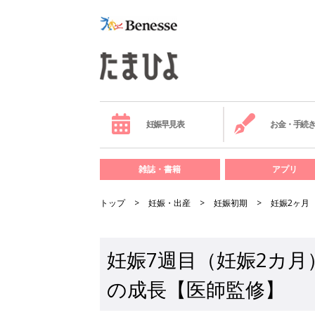
妊娠早見表
お金・手続
雑誌・書籍
アプリ
トップ
妊娠・出産
妊娠初期
妊娠2ヶ月
妊娠7週目（妊娠2カ
の成長【医師監修】