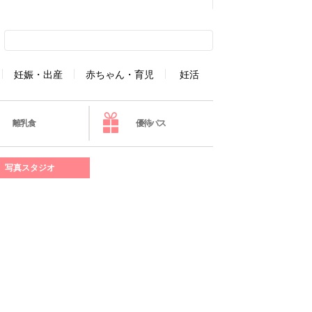
妊娠・出産
赤ちゃん・育児
妊活
離乳食
優待パス
写真スタジオ