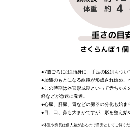
●7週ごろには2頭身に。手足の区別もつい
●胎盤のもとになる組織が形成され始め、
●この時期は器官形成期といって赤ちゃん
経などが急速に発達。
●心臓、肝臓、胃などの臓器の分化も始ま
●目、口、鼻も大まかですが、形を整え始
※体重や身長は個人差があるので目安としてご覧く