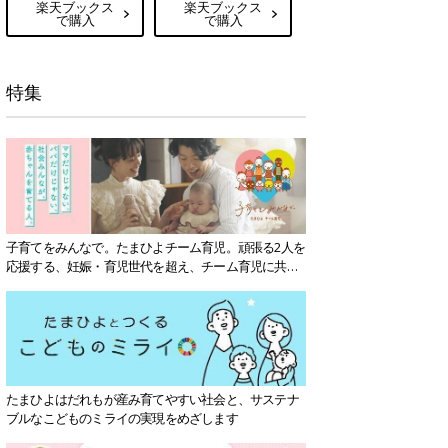
楽天ブックス
楽天ブックス
で購入
で購入
特集
子育てをみんなで。たまひよチーム育児。頑張る2人を
応援する、妊娠・育児世代を超え、チーム育児に共感
する社会を目指していきます。
たまひよはだれもが産み育てやすい社会と、サステナ
ブルなこどものミライの実現をめざします