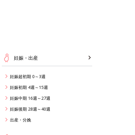
妊娠・出産
妊娠超初期 0～3週
妊娠初期 4週～15週
妊娠中期 16週～27週
妊娠後期 28週～40週
出産・分娩