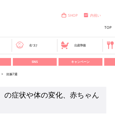
SHOP
内祝い
TOP
き
名づけ
出産準備
SNS
キャンペーン
妊娠7週
月）の症状や体の変化、赤ちゃん