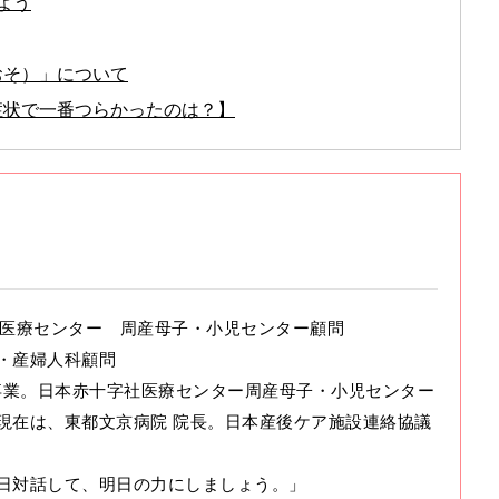
よう
おそ）」について
症状で一番つらかったのは？】
字社医療センター 周産母子・小児センター顧問
・産婦人科顧問
部卒業。日本赤十字社医療センター周産母子・小児センター
現在は、東都文京病院 院長。日本産後ケア施設連絡協議
日対話して、明日の力にしましょう。」