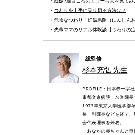
・
妊娠7週目ころのエコー写真を見てみ
・
つわりを上手に乗り切る方法は？
・
危険なつわり「妊娠悪阻（にんしん
・
先輩ママのリアル体験談【つわりの
総監修
杉本充弘 先生
PROFILE：日本赤十
東都文京病院 名誉院長
1973年東京大学医学
長、副院長などを経て、
会代表理事を兼務。
「おなかの赤ちゃんと毎