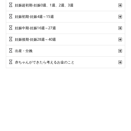
妊娠超初期-妊娠0週、1週、2週、3週
妊娠初期-妊娠4週～15週
妊娠中期-妊娠16週～27週
妊娠後期-妊娠28週～40週
出産・分娩
赤ちゃんができたら考えるお金のこと
妊娠中期に関する新着記事
【深】を使った名前の漢字の意味と読み、男女別の
実例も [赤ちゃんの名づけ・命名]
妊娠・出産