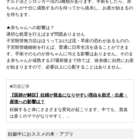
ナルド法とシロッカー法の2種類があります。手術をしたら、赤
ちゃんが十分に成熟するのを待ってから抜糸し、お産が始まるの
を待ちます。
★赤ちゃんへの影響は？
適切な処置を行えばまず問題ありません
子宮頸管無力症はほうっておけば流・早産の恐れがあるものの、
子宮頸管縫縮術を行えば、普通に日常生活を送ることができま
す。手術そのものが赤ちゃんに与える影響はありません。そのま
ま赤ちゃんが成熟する37週前後まで待てば、抜糸後に自然にお産
が始まりますので、必要以上に心配することはありません。
■関連記事
【医師が解説】妊婦が貧血になりやすい理由＆胎児・出産・
産後への影響は？
妊娠すると体にさまざまな変化が起こります。中でも、貧血
は多くのママがなりやすく、...
妊娠中におススメの本・アプリ