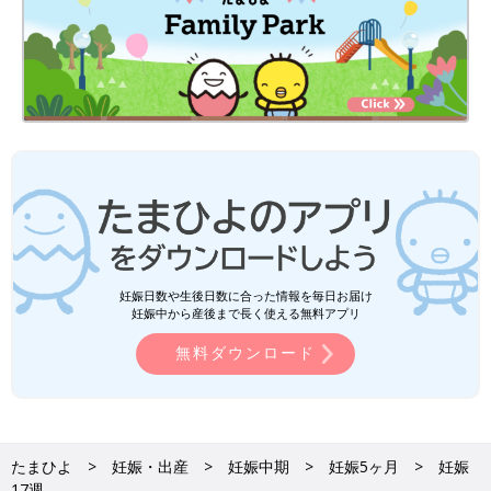
無料ダウンロード
たまひよ
妊娠・出産
妊娠中期
妊娠5ヶ月
妊娠
17週
妊娠・出産
カテゴリー一覧
妊娠超初期
妊娠初期
妊娠中期
妊娠後期
体のトラブル
妊娠中の暮らし
胎教
産院・産婦人科
出産
出産～産後