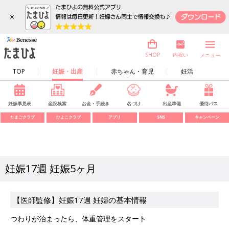
×
内祝い
SHOP
メニュー
TOP
妊娠・出産
赤ちゃん・育児
妊活
妊娠早見表
産院検索
お金・手続き
名づけ
出産準備
優待パス
たまごクラブ
ひよこクラブ
アプリ
SNS
キャンペーン
妊娠17週 妊娠5ヶ月
【医師監修】妊娠17週 妊婦の基本情報
つわりが治まったら、体重管理をスタート