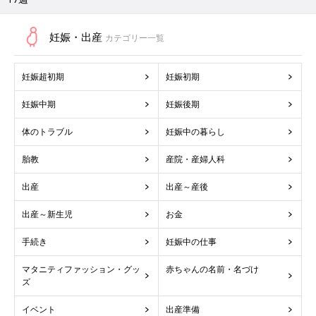
出産～新生児
お金
手続き
妊娠中の仕事
マタニティファッション・グッ
赤ちゃんの名前・名づけ
ズ
イベント
出産準備
妊娠・出産体験談
日記・マンガ
タレント・有名人
動画
ＡＢＪマークは、この電子書店・電子書籍配信サービスが、
著作権者からコンテンツ使用許諾を得た正規版配信サービス
であることを示す登録商標（登録番号 第11091000号）です。
ABJマークの詳細、ABJマークを掲示しているサービスの一覧
はこちら→
https://aebs.or.jp/
本サイトに掲載されている記事・写真・イラスト等のコンテンツの無断転載を禁じま
す。