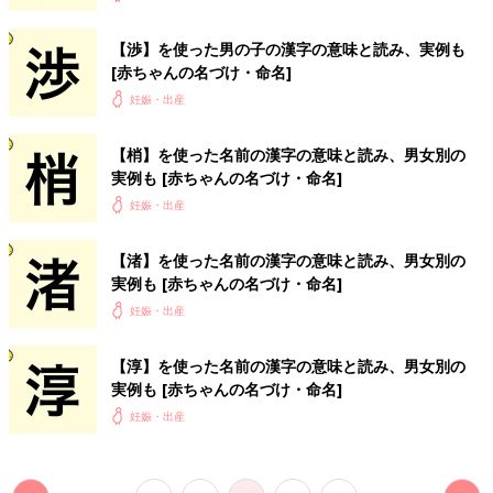
【淳】を使った名前の漢字の意味と読み、男女別の
実例も [赤ちゃんの名づけ・命名]
妊娠・出産
<
3
4
5
6
7
>
たまひよ
aoff
初めてのたまごクラブ
たまごクラブ（妊娠中期）
たまごクラブ（妊娠後期）
初めてのひよこクラブ
ひよこクラブ（中期）
ひよこクラブ（後期）
coff
妊娠初期
妊娠中期
妊娠後期
0歳
1歳
PR
妊娠中の便秘
妊娠中の薬
ベビーカー
出産準備
お出かけ・旅行
帝王切開
赤ちゃんのお世話
1月生まれ
2月生まれ
3月生まれ