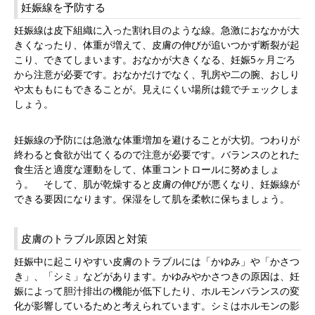
妊娠線を予防する
妊娠線は皮下組織に入った割れ目のような線。急激におなかが大
きくなったり、体重が増えて、皮膚の伸びが追いつかず断裂が起
こり、できてしまいます。おなかが大きくなる、妊娠5ヶ月ごろ
から注意が必要です。おなかだけでなく、乳房や二の腕、おしり
や太ももにもできることが。見えにくい場所は鏡でチェックしま
しょう。
妊娠線の予防には急激な体重増加を避けることが大切。つわりが
終わると食欲が出てくるので注意が必要です。バランスのとれた
食生活と適度な運動をして、体重コントロールに努めましょ
う。 そして、肌が乾燥すると皮膚の伸びが悪くなり、妊娠線が
できる要因になります。保湿をして肌を柔軟に保ちましょう。
皮膚のトラブル原因と対策
妊娠中に起こりやすい皮膚のトラブルには「かゆみ」や「かさつ
き」、「シミ」などがあります。かゆみやかさつきの原因は、妊
娠によって胆汁排出の機能が低下したり、ホルモンバランスの変
化が影響しているためと考えられています。シミはホルモンの影