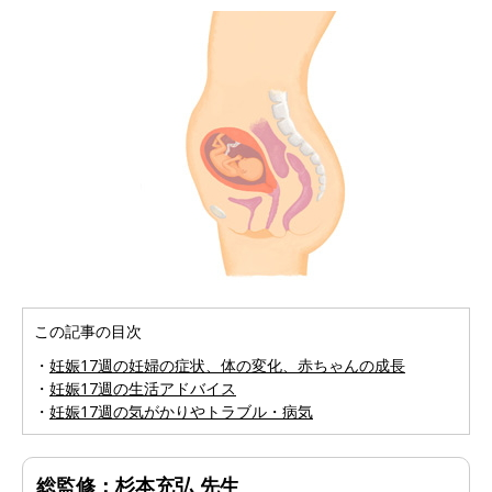
この記事の目次
・
妊娠17週の妊婦の症状、体の変化、赤ちゃんの成長
・
妊娠17週の生活アドバイス
・
妊娠17週の気がかりやトラブル・病気
総監修：杉本充弘 先生