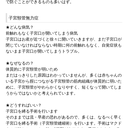
で防ぐことができるものも多いはず。
子宮頸管無力症
★どんな病気？
前触れもなく子宮口が開いてしまう病気
子宮口はお産が近づくと徐々に開いていきますが、まだ子宮口が
閉じていなければならない時期に何の前触れもなく、自覚症状も
ないまま子宮口が開いてしまうトラブル。
★なぜなるの？
体質的に子宮頸管が弱いため
まだはっきりした原因はわかっていませんが、多くは赤ちゃんの
いる子宮から腟につながる子宮頸管の筋肉組織が体質的に弱いた
めに、子宮頸管がやわらかくなりやすく、短くなって開いてしま
うからではないかと考えられています。
★どうすればいい？
子宮口を縛る手術を行います
そのままでは流・早産の恐れがあるので、多くは、なるべく早く
子宮口を縛る手術（子宮頸管縫縮術）を行います。手術はマクド