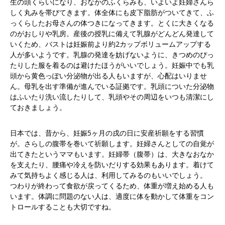
生の頭くらいになり、おなかのふくらみも、いよいよ妊婦さんら
しく丸みを帯びてきます。体全体にも皮下脂肪がついてきて、ふ
っくらしたお母さんの体つきになってきます。とくに大きくなる
のがおしりや乳房。産後の授乳に備えて乳腺がどんどん発達して
いくため、バストは妊娠前より約2カップボリュームアップする
人が多いようです。乳腺の発達を妨げないように、きつめのぴっ
たりした服を着るのは避けたほうがいいでしょう。妊娠中でも乳
頭から黄色っぽい分泌物が出る人もいますが、心配はいりませ
ん。母乳を出す準備が進んでいる証拠です。乳頭についた分泌物
はふいたり洗い流したりして、乳頭やその周辺をいつも清潔にし
ておきましょう。
日本では、昔から、妊娠5ヶ月の戌の日に安産祈願をする習慣
が。さらしの腹帯を巻いて祈願します。妊婦さんとしての自覚が
出てきたというママもいます。妊婦帯（腹帯）は、大きなおなか
を支えたり、腰痛や冷えを防いだりする効果もあります。着けて
みて気持ちよく感じる人は、利用してみるのもいいでしょう。
つわりが終わって食欲が戻ってくるため、体重が増え始める人も
います。体調に問題のない人は、適度に体を動かして体重をコン
トロールすることも大切ですね。