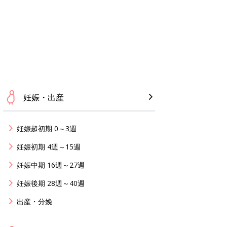
妊娠・出産
妊娠超初期 0～3週
妊娠初期 4週～15週
妊娠中期 16週～27週
妊娠後期 28週～40週
出産・分娩