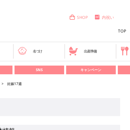
SHOP
内祝い
TOP
き
名づけ
出産準備
SNS
キャンペーン
妊娠17週