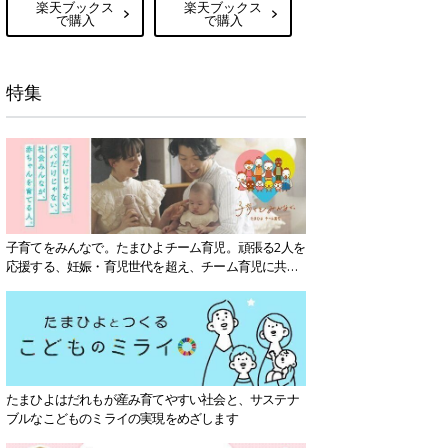
楽天ブックス
楽天ブックス
で購入
で購入
特集
子育てをみんなで。たまひよチーム育児。頑張る2人を
応援する、妊娠・育児世代を超え、チーム育児に共感
する社会を目指していきます。
たまひよはだれもが産み育てやすい社会と、サステナ
ブルなこどものミライの実現をめざします