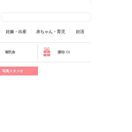
妊娠・出産
赤ちゃん・育児
妊活
離乳食
優待パス
写真スタジオ