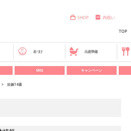
SHOP
内祝い
TOP
き
名づけ
出産準備
SNS
キャンペーン
妊娠14週