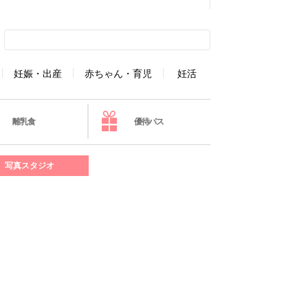
妊娠・出産
赤ちゃん・育児
妊活
離乳食
優待パス
写真スタジオ