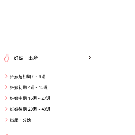
妊娠・出産
妊娠超初期 0～3週
妊娠初期 4週～15週
妊娠中期 16週～27週
妊娠後期 28週～40週
出産・分娩