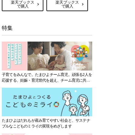
楽天ブックス
楽天ブックス
で購入
で購入
特集
子育てをみんなで。たまひよチーム育児。頑張る2人を
応援する、妊娠・育児世代を超え、チーム育児に共感
する社会を目指していきます。
たまひよはだれもが産み育てやすい社会と、サステナ
ブルなこどものミライの実現をめざします