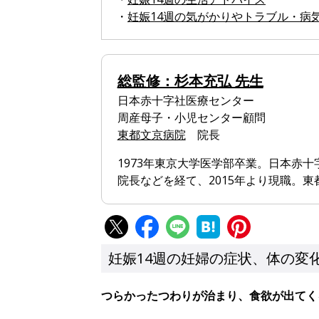
・
妊娠14週の気がかりやトラブル・病
総監修：杉本充弘 先生
日本赤十字社医療センター
周産母子・小児センター顧問
東都文京病院
院長
1973年東京大学医学部卒業。日本赤
院長などを経て、2015年より現職。
妊娠14週の妊婦の症状、体の変
つらかったつわりが治まり、食欲が出てく