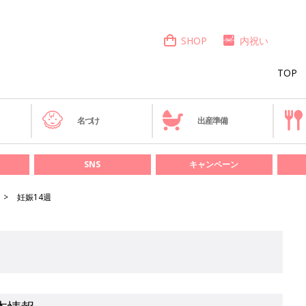
SHOP
内祝い
TOP
き
名づけ
出産準備
SNS
キャンペーン
妊娠14週