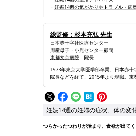
・
妊娠14週の気がかりやトラブル・病
総監修：杉本充弘 先生
日本赤十字社医療センター
周産母子・小児センター顧問
東都文京病院
院長
1973年東京大学医学部卒業。日本赤
院長などを経て、2015年より現職。
妊娠14週の妊婦の症状、体の変
つらかったつわりが治まり、食欲が出てく