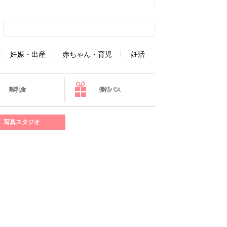
妊娠・出産
赤ちゃん・育児
妊活
離乳食
優待パス
写真スタジオ