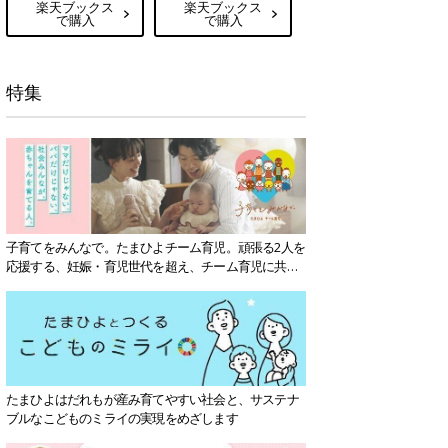
楽天ブックス
楽天ブックス
で購入
で購入
特集
子育てをみんなで。たまひよチーム育児。頑張る2人を
応援する、妊娠・育児世代を超え、チーム育児に共感
する社会を目指していきます。
たまひよはだれもが産み育てやすい社会と、サステナ
ブルなこどものミライの実現をめざします